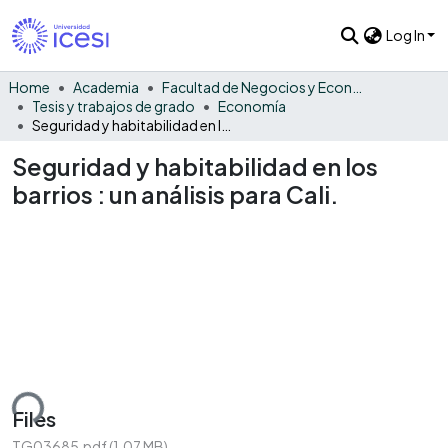
Log In
Home
Academia
Facultad de Negocios y Economía
Tesis y trabajos de grado
Economía
Seguridad y habitabilidad en los barrios : un análisis para Cali.
Seguridad y habitabilidad en los
barrios : un análisis para Cali.
ding...
Files
TG03685.pdf
(1.07 MB)