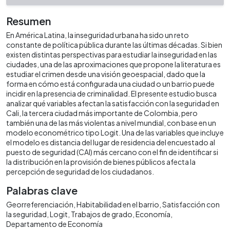
Resumen
En América Latina, la inseguridad urbana ha sido un reto
constante de política pública durante las últimas décadas. Si bien
existen distintas perspectivas para estudiar la inseguridad en las
ciudades, una de las aproximaciones que propone la literatura es
estudiar el crimen desde una visión geoespacial, dado que la
forma en cómo está configurada una ciudad o un barrio puede
incidir en la presencia de criminalidad. El presente estudio busca
analizar qué variables afectan la satisfacción con la seguridad en
Cali, la tercera ciudad más importante de Colombia, pero
también una de las más violentas a nivel mundial, con base en un
modelo econométrico tipo Logit. Una de las variables que incluye
el modelo es distancia del lugar de residencia del encuestado al
puesto de seguridad (CAI) más cercano con el fin de identificar si
la distribución en la provisión de bienes públicos afecta la
percepción de seguridad de los ciudadanos.
Palabras clave
Georreferenciación
Habitabilidad en el barrio
Satisfacción con
la seguridad
Logit
Trabajos de grado
Economía
Departamento de Economía