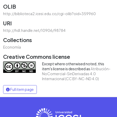
OLIB
http://biblioteca2.icesi.edu.co/cgi-olib?oid=359960
URI
http://hdl.handle.net/10906/98784
Collections
Economía
Creative Commons license
Except where otherwised noted, this
item's license is described as
Atribución-
NoComercial-SinDerivadas 4.0
Internacional (CC BY-NC-ND 4.0)
Full item page