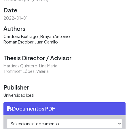
Date
2022-01-01
Authors
Cardona Buitrago , Brayan Antonio
Román Escobar, Juan Camilo
Thesis Director / Advisor
Martínez Quintero, Lina María
Trofimoff López, Valeria
Publisher
Universidad Icesi
Documentos PDF