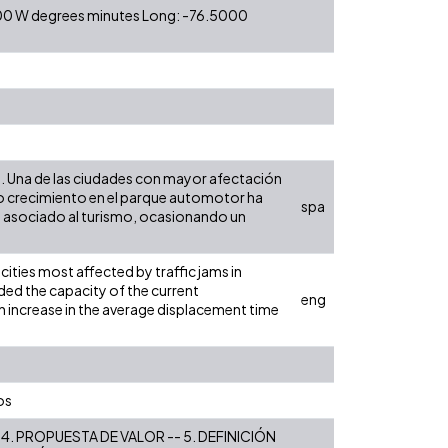
0 00 W degrees minutes Long: -76.5000
s. Una de las ciudades con mayor afectación
yo crecimiento en el parque automotor ha
spa
co asociado al turismo, ocasionando un
 cities most affected by traffic jams in
ded the capacity of the current
eng
an increase in the average displacement time
os
4. PROPUESTA DE VALOR -- 5. DEFINICIÓN