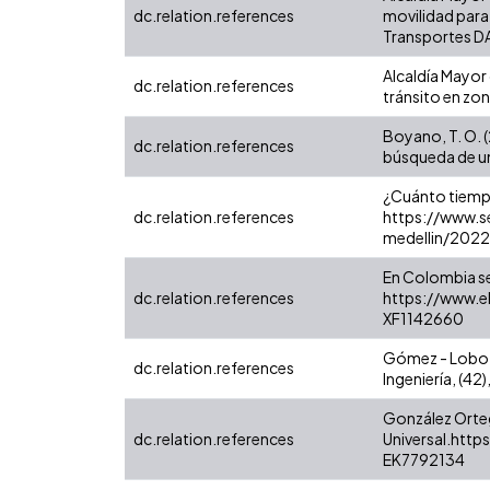
dc.relation.references
movilidad para 
Transportes D
Alcaldía Mayor
dc.relation.references
tránsito en zo
Boyano, T. O. (
dc.relation.references
búsqueda de una
¿Cuánto tiempo
dc.relation.references
https://www.s
medellin/202
En Colombia se
dc.relation.references
https://www.e
XF1142660
Gómez - Lobo, 
dc.relation.references
Ingeniería, (42
González Orteg
dc.relation.references
Universal.htt
EK7792134