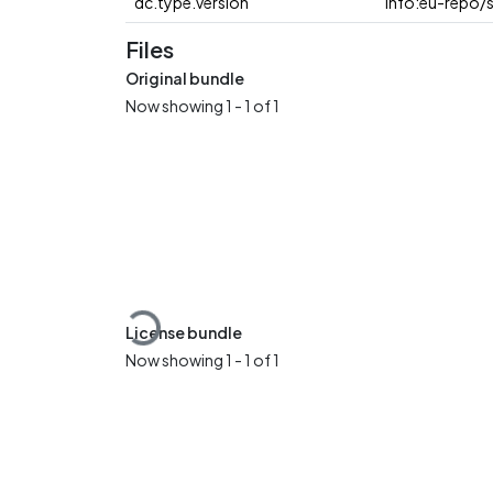
dc.type.version
info:eu-repo/
Files
Original bundle
Now showing
1 - 1 of 1
Loading...
License bundle
Now showing
1 - 1 of 1