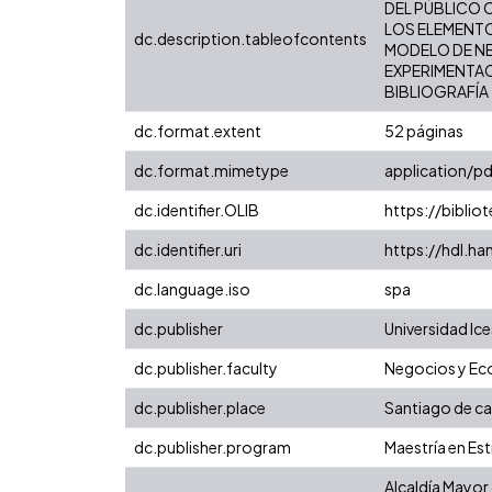
DEL PÚBLICO O
LOS ELEMENTO
dc.description.tableofcontents
MODELO DE NEG
EXPERIMENTACI
BIBLIOGRAFÍA -
dc.format.extent
52 páginas
dc.format.mimetype
application/pd
dc.identifier.OLIB
https://biblio
dc.identifier.uri
https://hdl.h
dc.language.iso
spa
dc.publisher
Universidad Ice
dc.publisher.faculty
Negocios y E
dc.publisher.place
Santiago de cal
dc.publisher.program
Maestría en Est
Alcaldía Mayor