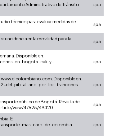
 Departamento Administrativo de Tránsito
spa
studio técnico para evaluar medidas de
spa
 su incidencia en la movilidad para la
spa
Semana. Disponible en:
ncones-en-bogota-cali-y-
spa
no. www.elcolombiano.com. Disponible en:
2-del-pib-al-ano-por-los-trancones-
spa
ransporte público de Bogotá. Revista de
spa
ng/article/view/47628/49420
bia. El
e-transporte-mas-caro-de-colombia-
spa