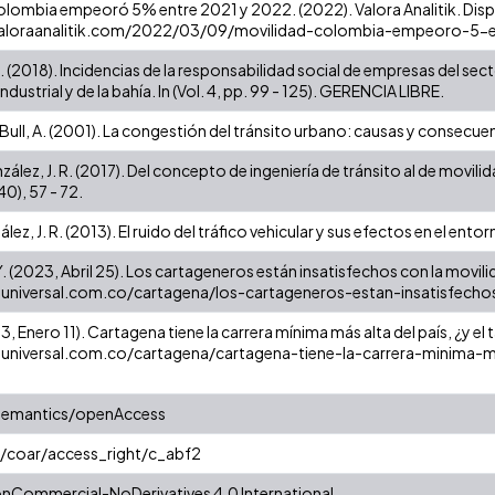
olombia empeoró 5% entre 2021 y 2022. (2022). Valora Analitik. Disp
valoraanalitik.com/2022/03/09/movilidad-colombia-empeoro-5-
 (2018). Incidencias de la responsabilidad social de empresas del sect
industrial y de la bahía. In (Vol. 4, pp. 99 - 125). GERENCIA LIBRE.
Bull, A. (2001). La congestión del tránsito urbano: causas y consecu
ález, J. R. (2017). Del concepto de ingeniería de tránsito al de movil
40), 57 - 72.
ez, J. R. (2013). El ruido del tráfico vehicular y sus efectos en el ent
Y. (2023, Abril 25). Los cartageneros están insatisfechos con la movilida
luniversal.com.co/cartagena/los-cartageneros-estan-insatisfec
3, Enero 11). Cartagena tiene la carrera mínima más alta del país, ¿y el 
luniversal.com.co/cartagena/cartagena-tiene-la-carrera-minima-m
semantics/openAccess
g/coar/access_right/c_abf2
onCommercial-NoDerivatives 4.0 International