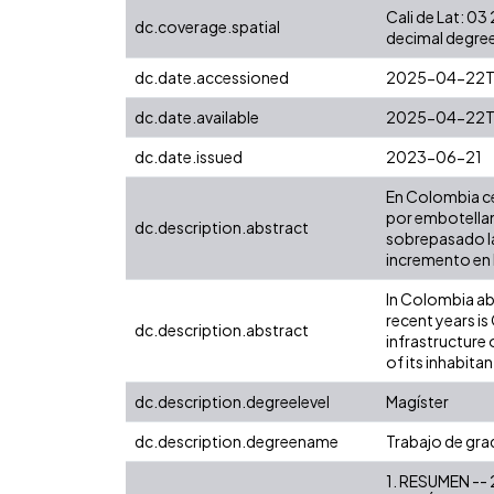
Cali de Lat: 0
dc.coverage.spatial
decimal degree
dc.date.accessioned
2025-04-22T
dc.date.available
2025-04-22T
dc.date.issued
2023-06-21
En Colombia ce
por embotellam
dc.description.abstract
sobrepasado la
incremento en 
In Colombia abo
recent years i
dc.description.abstract
infrastructure 
of its inhabitan
dc.description.degreelevel
Magíster
dc.description.degreename
Trabajo de grad
1. RESUMEN --