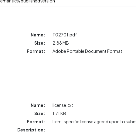
semantics/publishedVersion
Name:
T02701.pdf
Size:
2.88 MB
Format:
Adobe Portable Document Format
Name:
license.txt
Size:
1.71 KB
Format:
Item-specific license agreed upon to sub
Description: