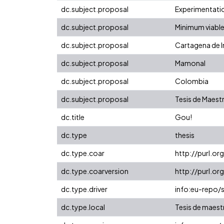
dc.subject.proposal
Experimentati
dc.subject.proposal
Minimum viabl
dc.subject.proposal
Cartagena de I
dc.subject.proposal
Mamonal
dc.subject.proposal
Colombia
dc.subject.proposal
Tesis de Maestr
dc.title
Gou!
dc.type
thesis
dc.type.coar
http://purl.o
dc.type.coarversion
http://purl.o
dc.type.driver
info:eu-repo/
dc.type.local
Tesis de maest