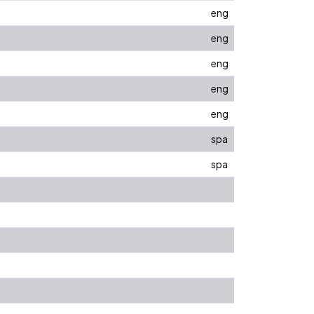
eng
eng
eng
eng
eng
spa
spa