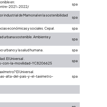
onible en:
spa
entre-2021-2022/
or industrial de Mamonal en la sostenibilidad
spa
encias económicas y sociales. Cepal.
spa
idad urbana sostenible. Ambiente y
spa
orno urbano y la salud humana.
spa
d. El Universal .
spa
hos-con-la-movilidad-YC8206625
taxímetro? El Universal.
as-alta-del-pais-y-el-taximetro-
spa
en