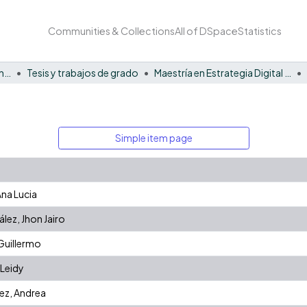
Communities & Collections
All of DSpace
Statistics
Facultad de Negocios y Economía
Tesis y trabajos de grado
Maestría en Estrategia Digital de Negocios
Simple item page
Ana Lucia
ez, Jhon Jairo
Guillermo
 Leidy
ez, Andrea