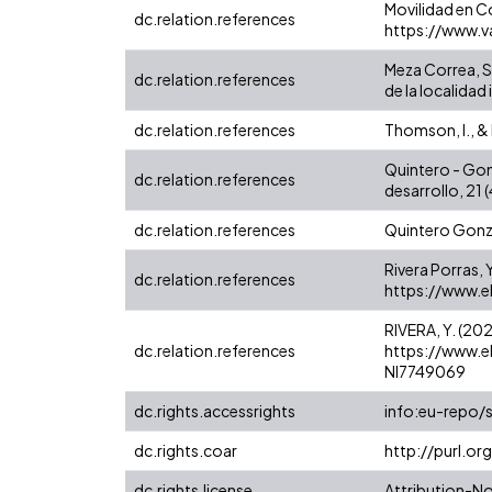
Movilidad en C
dc.relation.references
https://www.
Meza Correa, S.
dc.relation.references
de la localidad 
dc.relation.references
Thomson, I., & 
Quintero - Gonz
dc.relation.references
desarrollo, 21 (
dc.relation.references
Quintero Gonzál
Rivera Porras, 
dc.relation.references
https://www.e
RIVERA, Y. (202
dc.relation.references
https://www.e
NI7749069
dc.rights.accessrights
info:eu-repo/
dc.rights.coar
http://purl.or
dc.rights.license
Attribution-N