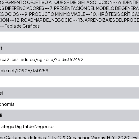
 SEGMENTO OBJETIVO AL QUE SE DIRIGE LA SOLUCIÓN -- 6. IDENTI
S DIFERENCIADORES -- 7. PRESENTACIÓN DEL MODELO DE GENERAC
OCIOS -- 9. PRODUCTO MÍNIMO VIABLE -- 10. HIPÓTESIS CRÍTICAS -
ÓN -- 12. ROADMAP DEL NEGOCIO -- 13. APRENDIZAJES DEL PROCES
- Tabla de Gráficas
f
teca2.icesi.edu.co/cgi-olib/?oid=362492
andle.net/10906/130259
si
conomía
i
rategia Digital de Negocios
 de Cartagena de Indias D.T y C. & Cucanchon Vargas, H. Y. (2020). E