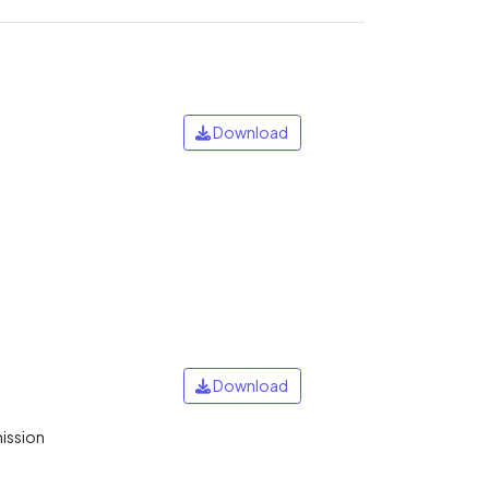
Download
Download
mission