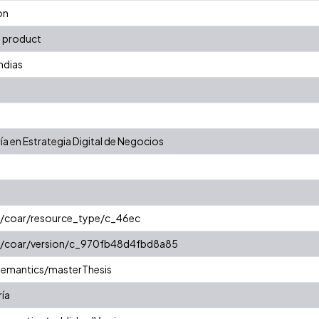
on
e product
ndias
ía en Estrategia Digital de Negocios
rg/coar/resource_type/c_46ec
rg/coar/version/c_970fb48d4fbd8a85
semantics/masterThesis
ría