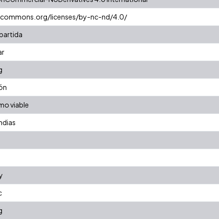
vecommons.org/licenses/by-nc-nd/4.0/
partida
ar
g
ón
mo viable
ndias
y
c
g