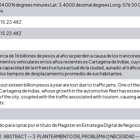
3 24 00 N degrees minutes Lat: 3.4000 decimal degrees Long: 076 3
s.
15:23:48Z
15:23:48Z
rca de 16 billones de pesos al año se pierden a causa de los trancone
ientos vehiculares en los años recientes es Cartagena de Indias, cu
 capacidad de la infraestructura actual de la ciudad, aunado al tráfi
los tiempos de desplazamiento promedio de sus habitantes.
ut sixteen billion pesos a year are lost due to traffic jams. One of the
s Cartagena de Indias, whose growth in the automotive fleet has excee
of the city, coupled with the traffic associated with tourism, causing 
ts.
o para optar por el título de Magister en Estrategia Digital de Negoci
 2. ABSTRACT -- 3. PLANTEAMIENTO DEL PROBLEMA O NECESIDAD -- 