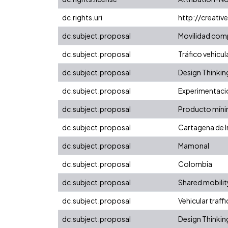
dc.rights.uri
http://creati
dc.subject.proposal
Movilidad com
dc.subject.proposal
Tráfico vehicul
dc.subject.proposal
Design Thinkin
dc.subject.proposal
Experimentaci
dc.subject.proposal
Producto míni
dc.subject.proposal
Cartagena de I
dc.subject.proposal
Mamonal
dc.subject.proposal
Colombia
dc.subject.proposal
Shared mobilit
dc.subject.proposal
Vehicular traffi
dc.subject.proposal
Design Thinkin