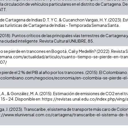
la circulación de vehículos particulares en el distrito de Cartagena.
ATT.
 de Cartagena de Indias D.T. Y C. & Cucanchon Vargas, H. Y. (2023). E
nas turísticas de Cartagena de Indias - Temporada Semana Santa.
2018). Puntos críticos de las principales vías terrestres de Cartagena y
 ciudad inteligente. Revista Cultural UNILIBRE, 85.
 se pierde en trancones en Bogotá, Cali y Medellín? (2022). Revista 
emana.com/actualidad/articulo/cuanto-tiempo-se-pierde-en-tra
207/
 pierde el 2 % del PIB al año por los trancones. (2015). El Colombia
lcolombiano.com/negocios/economia/en-colombia-se-pierde-el-
A., & González, M. A. (2015). Estimación de emisiones de CO2 en el t
), 15 - 24. Disponible en: https://revistas.unal.edu.co/index.php/vi
a, J. (2023). Transcaribe, el sistema de transporte más caro de Colom
ps://www.eluniversal.com.co/cartagena/transcaribe-el-sistema-d