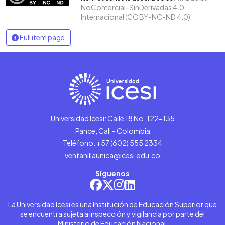
NoComercial-SinDerivadas 4.0
Internacional (CC BY-NC-ND 4.0)
Full item page
Universidad Icesi: Calle 18 No. 122-135
Pance, Cali - Colombia
Teléfono: +57 (602) 555 2334
ventanillaunica@icesi.edu.co
Síguenos
La Universidad Icesi es una Institución de Educación Superior que
se encuentra sujeta a inspección y vigilancia por parte del
Ministerio de Educación Nacional.