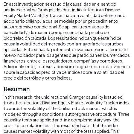
En esta investigación se estudió la causalidad en el sentido
unidireccional de Granger, desde el índice Infectious Disease
Equity Market Volatility Tracker hacia la volatilidad del mercado
accionario chileno, la cual se modela por un procedimiento
autorregresivo condicional. Se aplican tres pruebas de
causalidad y, de manera complementaria, la prueba de
bicorrelación cruzada. Los resultados indican que este índice
causa la volatilidad del mercado con la mayoría de las pruebas
aplicadas. Esto señala la potencial relevancia de contar con este
nuevo indicador para los agentes que participan en los mercados
financieros, entre ellos reguladores, compañías y corredores.
Adicionalmente, los resultados son congruentes con la evidencia
sobre la capacidad predictiva del índice sobre la volatilidad del
precio del petróleo y otros índices.
Resumen
In this research, the unidirectional Granger causality is studied
from the Infectious Disease Equity Market Volatility Tracker index
towards the volatility of the Chilean stock market, which is
modeled through a conditional autoregressive procedure. Three
causality tests are applied and, in a complementary way, the
cross-bicorrelation test. The results indicate that this index
causes market volatility with most of the tests applied. This