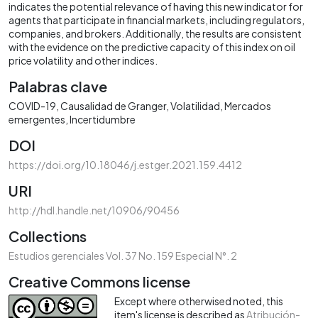
indicates the potential relevance of having this new indicator for
agents that participate in financial markets, including regulators,
companies, and brokers. Additionally, the results are consistent
with the evidence on the predictive capacity of this index on oil
price volatility and other indices.
Palabras clave
COVID-19
Causalidad de Granger
Volatilidad
Mercados
emergentes
Incertidumbre
DOI
https://doi.org/10.18046/j.estger.2021.159.4412
URI
http://hdl.handle.net/10906/90456
Collections
Estudios gerenciales Vol. 37 No. 159 Especial N°. 2
Creative Commons license
Except where otherwised noted, this
item's license is described as
Atribución-