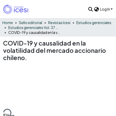
Log In
Home
Sello editorial
Revistas Icesi
Estudios gerenciales
Estudios gerenciales Vol. 37 No. 159 Especial N°. 2
COVID-19 y causalidad en la volatilidad del mercado accionario chileno.
COVID-19 y causalidad en la
volatilidad del mercado accionario
chileno.
ding...
Files