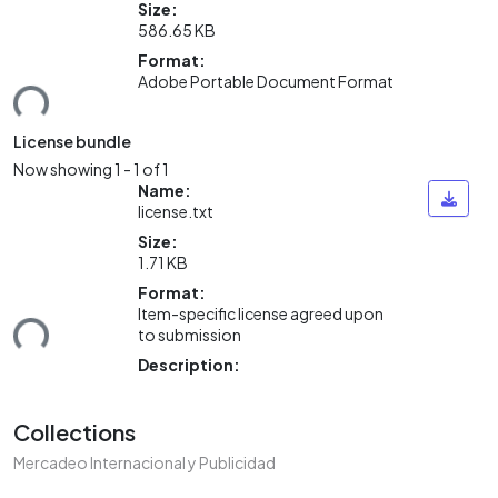
Size:
586.65 KB
Loading...
Format:
Adobe Portable Document Format
License bundle
Now showing
1 - 1 of 1
Name:
license.txt
Size:
1.71 KB
Loading...
Format:
Item-specific license agreed upon
to submission
Description:
Collections
Mercadeo Internacional y Publicidad