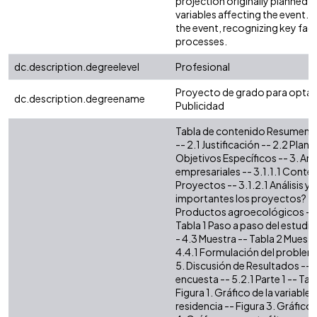
projection originally planned by
variables affecting the event. T
the event, recognizing key fac
processes.
dc.description.degreelevel
Profesional
Proyecto de grado para optar a
dc.description.degreename
Publicidad
Tabla de contenido Resumen -- 
-- 2.1 Justificación -- 2.2 Pla
Objetivos Específicos -- 3. Ant
empresariales -- 3.1.1.1 Context
Proyectos -- 3.1.2.1 Análisis y
importantes los proyectos? -
Productos agroecológicos -- 4.
Tabla 1 Paso a paso del estudio
- 4.3 Muestra -- Tabla 2 Muest
4.4.1 Formulación del problema
5. Discusión de Resultados -- 5
encuesta -- 5.2.1 Parte 1 -- Tab
Figura 1. Gráfico de la variable
residencia -- Figura 3. Gráfico