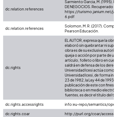
Sarmiento Garcia, M. (1995)
DE NEGOCIOS. Recuperado de 
dc.relation.references
https://turismo.janium.net
6.pdf
Solomon, M. R. (2017). Comport
dc.relation.references
Pearson Educación.
EL AUTOR, expresa que la obra o
elaboró sin quebrantar ni supla
obra es de su exclusiva autoría
queja o acción por parte de un 
artículo, folleto o libro en cue
saldrá en defensa de los derec
dc.rights
Universidad Icesi actúa como un
Universidad Icesi, de forma ind
23 de 1982, la Ley 44 de 1993, 
publicación de este con fines 
biblioteca o en medio electrói
fuentes, es decir el título del tr
dc.rights.accessrights
info:eu-repo/semantics/ope
dc.rights.coar
http://purl.org/coar/access_