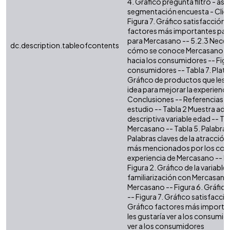
4. Gráfico pregunta filtro - as
segmentación encuesta - Clien
Figura 7. Gráfico satisfacción d
factores más importantes para 
para Mercasano -- 5.2.3 Necesid
dc.description.tableofcontents
cómo se conoce Mercasano -- T
hacia los consumidores -- Figur
consumidores -- Tabla 7. Plat
Gráfico de productos que les g
idea para mejorar la experienc
Conclusiones -- Referencias -- 
estudio -- Tabla 2 Muestra ade
descriptiva variable edad -- T
Mercasano -- Tabla 5. Palabra
Palabras claves de la atracció
más mencionados por los consu
experiencia de Mercasano -- List
Figura 2. Gráfico de la variable
familiarización con Mercasano -
Mercasano -- Figura 6. Gráfic
-- Figura 7. Gráfico satisfacció
Gráfico factores más important
les gustaría ver a los consumid
ver a los consumidores