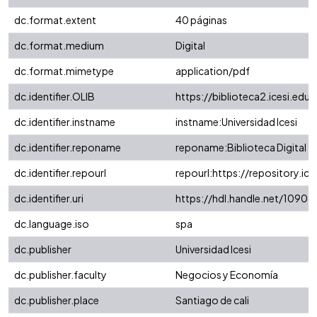
dc.format.extent
40 páginas
dc.format.medium
Digital
dc.format.mimetype
application/pdf
dc.identifier.OLIB
https://biblioteca2.icesi.ed
dc.identifier.instname
instname:Universidad Icesi
dc.identifier.reponame
reponame:Biblioteca Digital
dc.identifier.repourl
repourl:https://repository.ice
dc.identifier.uri
https://hdl.handle.net/1090
dc.language.iso
spa
dc.publisher
Universidad Icesi
dc.publisher.faculty
Negocios y Economía
dc.publisher.place
Santiago de cali