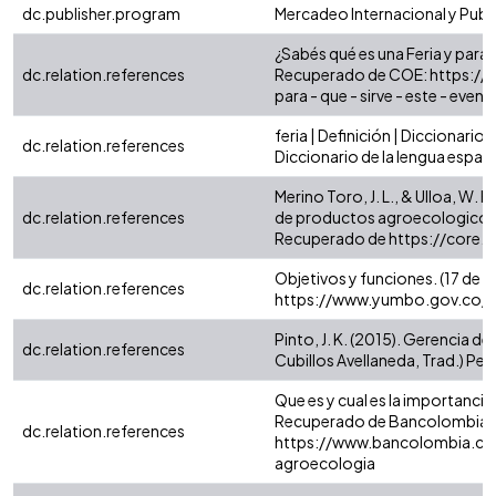
dc.publisher.program
Mercadeo Internacional y Publ
¿Sabés qué es una Feria y para
dc.relation.references
Recuperado de COE: https://coe
para - que - sirve - este - event
feria | Definición | Diccionario
dc.relation.references
Diccionario de la lengua españo
Merino Toro, J. L., & Ulloa, W.
dc.relation.references
de productos agroecologicos fr
Recuperado de https://core
Objetivos y funciones. (17 de
dc.relation.references
https://www.yumbo.gov.co/pub
Pinto, J. K. (2015). Gerencia d
dc.relation.references
Cubillos Avellaneda, Trad.) Pe
Que es y cual es la importanci
Recuperado de Bancolombia:
dc.relation.references
https://www.bancolombia.com/
agroecologia