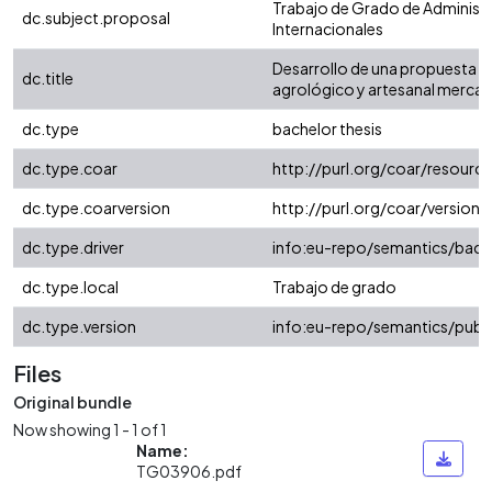
Trabajo de Grado de Administ
dc.subject.proposal
Internacionales
Desarrollo de una propuesta 
dc.title
agrológico y artesanal mercasa
dc.type
bachelor thesis
dc.type.coar
http://purl.org/coar/resourc
dc.type.coarversion
http://purl.org/coar/versio
dc.type.driver
info:eu-repo/semantics/bach
dc.type.local
Trabajo de grado
dc.type.version
info:eu-repo/semantics/publ
Files
Original bundle
Now showing
1 - 1 of 1
Name:
TG03906.pdf