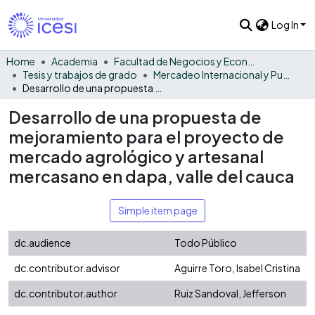
Log In
Home
Academia
Facultad de Negocios y Economía
Tesis y trabajos de grado
Mercadeo Internacional y Publicidad
Desarrollo de una propuesta de mejoramiento para el proyecto de mercado agrológico y artesanal mercasano en dapa, valle del cauca
Desarrollo de una propuesta de
mejoramiento para el proyecto de
mercado agrológico y artesanal
mercasano en dapa, valle del cauca
Simple item page
dc.audience
Todo Público
dc.contributor.advisor
Aguirre Toro, Isabel Cristina
dc.contributor.author
Ruiz Sandoval, Jefferson