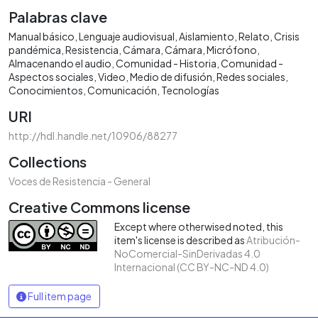
Palabras clave
Manual básico
Lenguaje audiovisual
Aislamiento
Relato
Crisis
pandémica
Resistencia
Cámara
Cámara
Micrófono
Almacenando el audio
Comunidad - Historia
Comunidad -
Aspectos sociales
Video
Medio de difusión
Redes sociales
Conocimientos
Comunicación
Tecnologías
URI
http://hdl.handle.net/10906/88277
Collections
Voces de Resistencia - General
Creative Commons license
Except where otherwised noted, this
item's license is described as
Atribución-
NoComercial-SinDerivadas 4.0
Internacional (CC BY-NC-ND 4.0)
Full item page