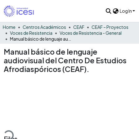
Log In
Home
Centros Académicos
CEAF
CEAF – Proyectos
Voces de Resistencia
Voces de Resistencia - General
Manual básico de lenguaje audiovisual del Centro De Estudios Afrodiaspóricos (CEAF).
Manual básico de lenguaje
audiovisual del Centro De Estudios
Afrodiaspóricos (CEAF).
ding...
Files