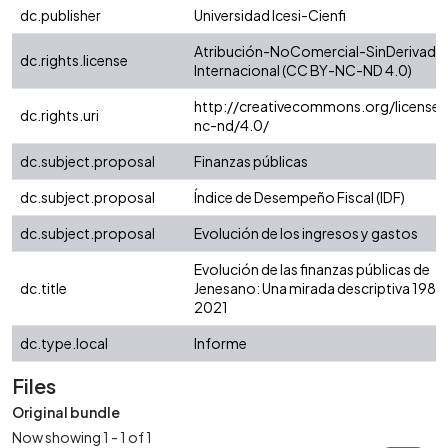
dc.publisher
Universidad Icesi-Cienfi
Atribución-NoComercial-SinDerivadas
dc.rights.license
Internacional (CC BY-NC-ND 4.0)
http://creativecommons.org/licenses
dc.rights.uri
nc-nd/4.0/
dc.subject.proposal
Finanzas públicas
dc.subject.proposal
Índice de Desempeño Fiscal (IDF)
dc.subject.proposal
Evolución de los ingresos y gastos
Evolución de las finanzas públicas de
dc.title
Jenesano: Una mirada descriptiva 1985 
2021
dc.type.local
Informe
Files
Original bundle
Now showing
1 - 1 of 1