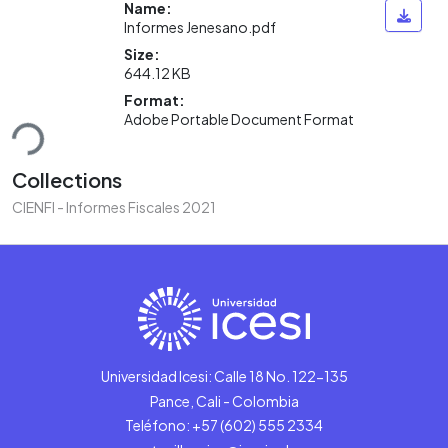
Name:
Informes Jenesano.pdf
Size:
644.12 KB
Format:
ding...
Adobe Portable Document Format
Collections
CIENFI - Informes Fiscales 2021
Universidad Icesi: Calle 18 No. 122-135
Pance, Cali - Colombia
Teléfono: +57 (602) 555 2334