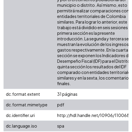
municipio o distrito. Así mismo, esto
permitirá realizar comparaciones con 
entidades territoriales de Colombia
similares. Para lograr lo anterior, este
trabajo está dividido en seis sesiones: l
primera sección es la presente
introducción. La segunda y tercera sec
muestran la evolución de los ingresos y
gastos respectivamente. En la cuarta
sección se exponen los Indicadores de
Desempeño Fiscal (IDF) para el Distrito. 
quinta sección los resultados del IDF
comparado con entidades territoriale
similares y en la sexta, los comentarios
finales.
dc.format.extent
31 páginas
dc.format.mimetype
pdf
dc.identifier.uri
http://hdl.handle.net/10906/110068
dc.language.iso
spa