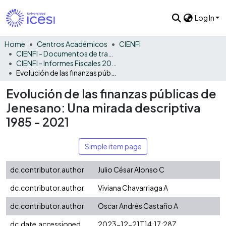
Log In
Home
Centros Académicos
CIENFI
CIENFI - Documentos de trabajos, técnicos y de divulgación
CIENFI - Informes Fiscales 2021
Evolución de las finanzas públicas de Jenesano: Una mirada descriptiva 1985 - 2021
Evolución de las finanzas públicas de
Jenesano: Una mirada descriptiva
1985 - 2021
Simple item page
dc.contributor.author
Julio César Alonso C
dc.contributor.author
Viviana Chavarriaga A
dc.contributor.author
Oscar Andrés Castaño A
dc.date.accessioned
2023-12-21T14:17:28Z