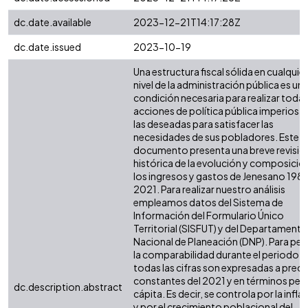
dc.date.available
2023-12-21T14:17:28Z
dc.date.issued
2023-10-19
Una estructura fiscal sólida en cualquier
nivel de la administración pública es un
condición necesaria para realizar todas
acciones de política pública imperiosas
las deseadas para satisfacer las
necesidades de sus pobladores. Este
documento presenta una breve revisió
histórica de la evolución y composició
los ingresos y gastos de Jenesano 1985
2021. Para realizar nuestro análisis
empleamos datos del Sistema de
Información del Formulario Único
Territorial (SISFUT) y del Departamento
Nacional de Planeación (DNP). Para perm
la comparabilidad durante el periodo,
todas las cifras son expresadas a preci
constantes del 2021 y en términos per
dc.description.abstract
cápita. Es decir, se controla por la infla
y por el crecimiento poblacional del