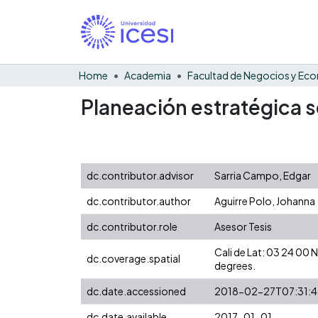
Home
Academia
Planeación estratégica s
dc.contributor.advisor
Sarria Campo, Edgar
dc.contributor.author
Aguirre Polo, Johanna
dc.contributor.role
Asesor Tesis
Cali de Lat: 03 24 00
dc.coverage.spatial
degrees.
dc.date.accessioned
2018-02-27T07:31:
dc.date.available
2017-01-01