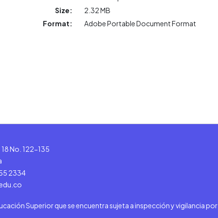
Size:
2.32 MB
Format:
Adobe Portable Document Format
le 18 No. 122-135
a
555 2334
.edu.co
ducación Superior que se encuentra sujeta a inspección y vigilancia po