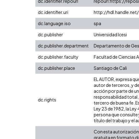
dc.identifier.repourl
repourl:https://reposi
dc.identifier.uri
http://hdl.handle.ne
dc.language.iso
spa
dc.publisher
Universidad Icesi
dc.publisher.department
Departamento de Gest
dc.publisher.faculty
Facultad de Ciencias 
dc.publisher.place
Santiago de Cali
EL AUTOR, expresa que 
autor de terceros, y de
acción por parte de un 
responsabilidad total,
dc.rights
tercero de buena fe. Es
Ley 23 de 1982, la Ley
persona que consulte y
título del trabajo y el a
Con esta autorización 
gratuita en formato di