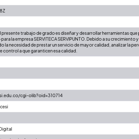
48Z
del presente trabajo de grado es diseñar y desarrollar herramientas que
 para la empresa SERVITECA SERVIPUNTO. Debido a su crecimiento y 
o la necesidad de prestar un servicio de mayor calidad, analizar la pe
control a que garanticen esa calidad.
esi.edu.co/cgi-olib?oid=310714
cesi
igital