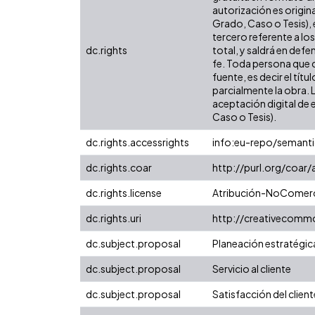
autorización es origina
Grado, Caso o Tesis), 
tercero referente a lo
dc.rights
total, y saldrá en def
fe. Toda persona que c
fuente, es decir el tít
parcialmente la obra. 
aceptación digital de 
Caso o Tesis).
dc.rights.accessrights
info:eu-repo/semant
dc.rights.coar
http://purl.org/coar
dc.rights.license
Atribución-NoComerci
dc.rights.uri
http://creativecomm
dc.subject.proposal
Planeación estratégic
dc.subject.proposal
Servicio al cliente
dc.subject.proposal
Satisfacción del client