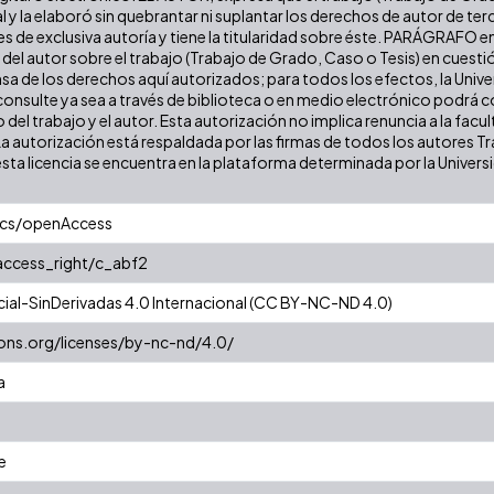
l y la elaboró sin quebrantar ni suplantar los derechos de autor de terc
es de exclusiva autoría y tiene la titularidad sobre éste. PARÁGRAFO e
s del autor sobre el trabajo (Trabajo de Grado, Caso o Tesis) en cuest
ensa de los derechos aquí autorizados; para todos los efectos, la Uni
onsulte ya sea a través de biblioteca o en medio electrónico podrá c
ulo del trabajo y el autor. Esta autorización no implica renuncia a la fa
La autorización está respaldada por las firmas de todos los autores T
esta licencia se encuentra en la plataforma determinada por la Univer
ics/openAccess
/access_right/c_abf2
al-SinDerivadas 4.0 Internacional (CC BY-NC-ND 4.0)
ons.org/licenses/by-nc-nd/4.0/
a
e