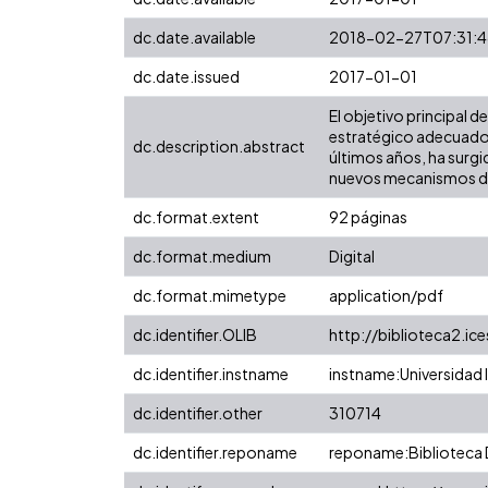
dc.date.available
2018-02-27T07:31:
dc.date.issued
2017-01-01
El objetivo principal 
estratégico adecuado
dc.description.abstract
últimos años, ha surgid
nuevos mecanismos de 
dc.format.extent
92 páginas
dc.format.medium
Digital
dc.format.mimetype
application/pdf
dc.identifier.OLIB
http://biblioteca2.ic
dc.identifier.instname
instname:Universidad I
dc.identifier.other
310714
dc.identifier.reponame
reponame:Biblioteca D