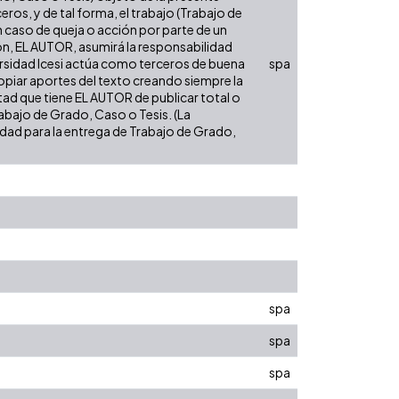
eros, y de tal forma, el trabajo (Trabajo de
n caso de queja o acción por parte de un
ión, EL AUTOR, asumirá la responsabilidad
versidad Icesi actúa como terceros de buena
spa
opiar aportes del texto creando siempre la
cultad que tiene EL AUTOR de publicar total o
rabajo de Grado, Caso o Tesis. (La
sidad para la entrega de Trabajo de Grado,
spa
spa
spa