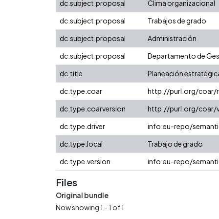
dc.subject.proposal
Clima organizacional
dc.subject.proposal
Trabajos de grado
dc.subject.proposal
Administración
dc.subject.proposal
Departamento de Gest
dc.title
Planeación estratégic
dc.type.coar
http://purl.org/coar
dc.type.coarversion
http://purl.org/coa
dc.type.driver
info:eu-repo/semanti
dc.type.local
Trabajo de grado
dc.type.version
info:eu-repo/semanti
Files
Original bundle
Now showing
1 - 1 of 1