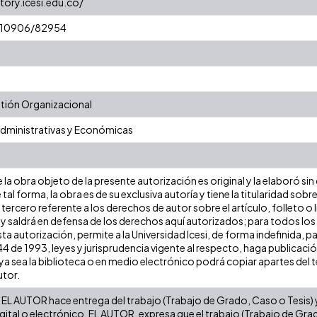
tory.icesi.edu.co/
t/10906/82954
ión Organizacional
Administrativas y Económicas
la obra objeto de la presente autorización es original y la elaboró sin
 tal forma, la obra es de su exclusiva autoría y tiene la titularidad s
tercero referente a los derechos de autor sobre el artículo, folleto o 
 y saldrá en defensa de los derechos aquí autorizados; para todos los
ta autorización, permite a la Universidad Icesi, de forma indefinida, p
 44 de 1993, leyes y jurisprudencia vigente al respecto, haga publicaci
a sea la biblioteca o en medio electrónico podrá copiar apartes del te
utor.
EL AUTOR hace entrega del trabajo (Trabajo de Grado, Caso o Tesis) y 
gital o electrónico. EL AUTOR, expresa que el trabajo (Trabajo de Gra