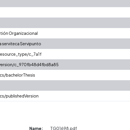
ión Organizacional
a serviteca Servipunto
/resource_type/c_7a1f
r/version/c_970fb48d4fbd8a85
cs/bachelorThesis
cs/publishedVersion
Name:
TG01698.pdf