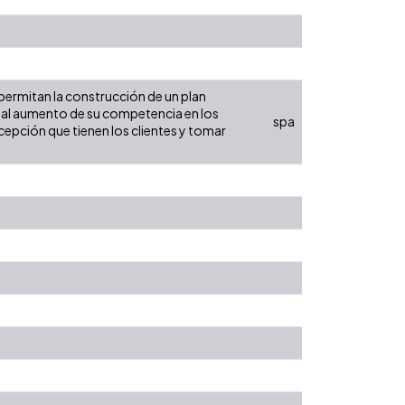
 permitan la construcción de un plan
al aumento de su competencia en los
spa
rcepción que tienen los clientes y tomar