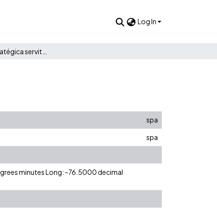
Log In
Planeación estratégica serviteca Servipunto
spa
spa
degrees minutes Long: -76.5000 decimal