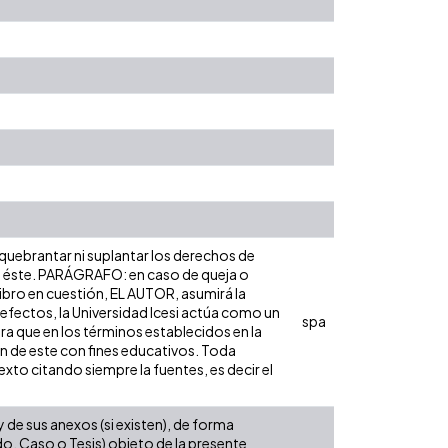
 quebrantar ni suplantar los derechos de
obre éste. PARÁGRAFO: en caso de queja o
libro en cuestión, EL AUTOR, asumirá la
 efectos, la Universidad Icesi actúa como un
spa
ara que en los términos establecidos en la
ón de este con fines educativos. Toda
xto citando siempre la fuentes, es decir el
de sus anexos (si existen), de forma
do, Caso o Tesis) objeto de la presente