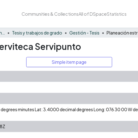
Communities & Collections
All of DSpace
Statistics
Facultad de Negocios y Economía
Tesis y trabajos de grado
Gestión - Tesis
erviteca Servipunto
Simple item page
 N degrees minutes Lat: 3.4000 decimal degrees Long: 076 30 00 W 
48Z