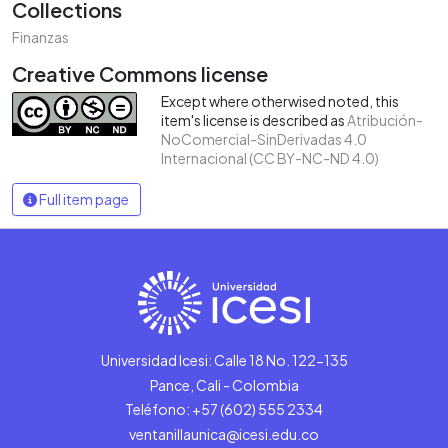
Collections
Finanzas
Creative Commons license
Except where otherwised noted, this
item's license is described as
Atribución-
NoComercial-SinDerivadas 4.0
Internacional (CC BY-NC-ND 4.0)
Full item page
Universidad Icesi: Calle 18 No. 122-135
Pance, Cali - Colombia
Teléfono: +57 (602) 555 2334
ventanillaunica@icesi.edu.co