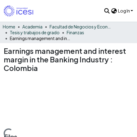
Log In
Home
Academia
Facultad de Negocios y Economía
Tesis y trabajos de grado
Finanzas
Earnings management and interest margin in the Banking Industry : Colombia
Earnings management and interest
margin in the Banking Industry :
Colombia
Loading...
Files