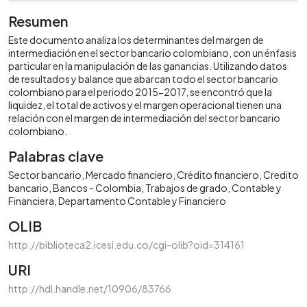
Resumen
Este documento analiza los determinantes del margen de
intermediación en el sector bancario colombiano, con un énfasis
particular en la manipulación de las ganancias. Utilizando datos
de resultados y balance que abarcan todo el sector bancario
colombiano para el periodo 2015-2017, se encontró que la
liquidez, el total de activos y el margen operacional tienen una
relación con el margen de intermediación del sector bancario
colombiano.
Palabras clave
Sector bancario
Mercado financiero
Crédito financiero
Credito
bancario
Bancos - Colombia
Trabajos de grado
Contable y
Financiera
Departamento Contable y Financiero
OLIB
http://biblioteca2.icesi.edu.co/cgi-olib?oid=314161
URI
http://hdl.handle.net/10906/83766