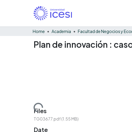
Home
Academia
Plan de innovación : ca
Loading...
Files
TG03677.pdf
(1.55 MB)
Date