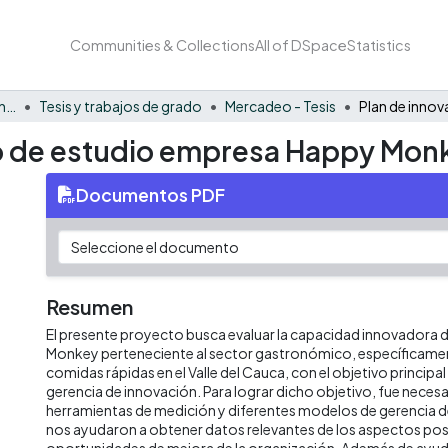
Communities & Collections
All of DSpace
Statistics
Facultad de Negocios y Economía
Tesis y trabajos de grado
Mercadeo - Tesis
so de estudio empresa Happy Mon
Documentos PDF
Resumen
El presente proyecto busca evaluar la capacidad innovadora 
Monkey perteneciente al sector gastronómico, específicament
comidas rápidas en el Valle del Cauca, con el objetivo principal
gerencia de innovación. Para lograr dicho objetivo, fue necesa
herramientas de medición y diferentes modelos de gerencia d
nos ayudaron a obtener datos relevantes de los aspectos posi
oportunidades de mejora de la organización. Además de ayud