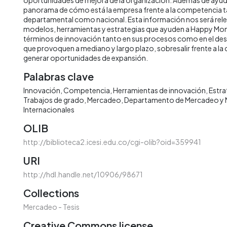
panorama de cómo está la empresa frente a la competencia ta
departamental como nacional. Esta información nos será rele
modelos, herramientas y estrategias que ayuden a Happy Mon
términos de innovación tanto en sus procesos como en el des
que provoquen a mediano y largo plazo, sobresalir frente a l
generar oportunidades de expansión.
Palabras clave
Innovación
Competencia
Herramientas de innovación
Estra
Trabajos de grado
Mercadeo
Departamento de Mercadeo y
Internacionales
OLIB
http://biblioteca2.icesi.edu.co/cgi-olib?oid=359941
URI
http://hdl.handle.net/10906/98671
Collections
Mercadeo - Tesis
Creative Commons license