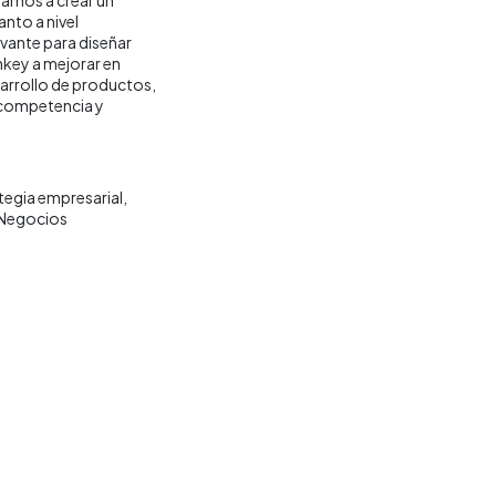
nto a nivel
vante para diseñar
key a mejorar en
arrollo de productos,
a competencia y
tegia empresarial
 Negocios