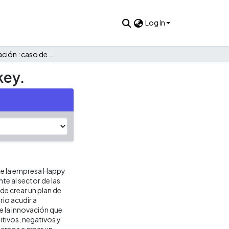
Log In
Plan de innovación : caso de estudio empresa Happy Monkey.
key.
de la empresa Happy
e al sector de las
 de crear un plan de
rio acudir a
e la innovación que
tivos, negativos y
arnos a crear un