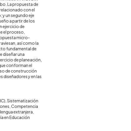
cabo. La propuesta de
e relacionado con el
; y un segundo eje
eño a partir de los
n ejercicio de
e el proceso,
propuesta micro-
raviesan, así como la
cto fundamental de
 diseñar una
jercicio de planeación,
 que conforman el
eso de construcción
es diseñadores y en las
IC)
Sistematización
ones
Competencia
lengua extranjera
ía en Educación