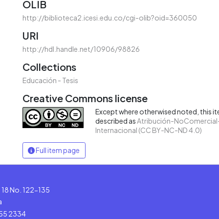
OLIB
http://biblioteca2.icesi.edu.co/cgi-olib?oid=360050
URI
http://hdl.handle.net/10906/98826
Collections
Educación - Tesis
Creative Commons license
Except where otherwised noted, this ite
described as
Atribución-NoComercial-
Internacional (CC BY-NC-ND 4.0)
Full item page
le 18 No. 122-135
a
555 2334