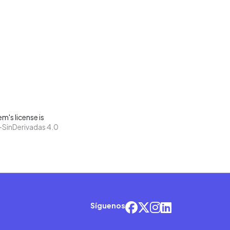
m's license is
SinDerivadas 4.0
Síguenos