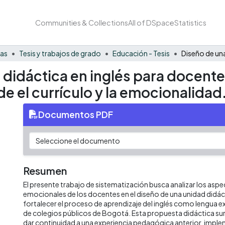
Communities & Collections
All of DSpace
Statistics
nas
Tesis y trabajos de grado
Educación - Tesis
didáctica en inglés para docente
e el currículo y la emocionalidad
Documentos PDF
Resumen
El presente trabajo de sistematización busca analizar los aspe
emocionales de los docentes en el diseño de una unidad didác
fortalecer el proceso de aprendizaje del inglés como lengua e
de colegios públicos de Bogotá. Esta propuesta didáctica sur
dar continuidad a una experiencia pedagógica anterior, impl