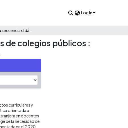
Log In
Diseño de una secuencia didáctica en inglés para docentes de colegios públicos : una mirada reflexiva desde el currículo y la emocionalidad.
s de colegios públicos :
.
ctos curriculares y
tica orientada a
xtranjera en docentes
ge de la necesidad de
ementada en el 2020,