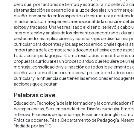
pero que, por factores de tiempo y estructura, no se llevó a 
sistematización se desarrolló a la luz de dos ejes: un primer ej
diseño, enmarcado en los aspectos de estructura y contenido
relacionado con la experiencia emocional de la creación del dis
éxitos y fracasos. Una vez realizado el diseño, se llevó a cabo u
interpretación y análisis de los elementos encontrados durant
destacando las implicaciones y aprendizajes de diseñar una 
curricular para docentes y los aspectos emocionales que la at
importancia de la competencia docente reflexiva como aspe
toda acción pedagógica. Como resultados, encontramos que
propuesta curricular es un proceso arduo que requiere de un e
montaje, consolidación y alineación de todos los elementos
diseño; así como el factor emocional presente en todo proc
curricular y la influencia que tienen las emociones en los agent
acciones que ejecutan.
Palabras clave
Educación
Tecnología de la información y la comunicación (T
de experiencias
Secuencia didáctica
Diseño curricular
Emoci
reflexiva
Procesos de aprendizaje
Enseñanza de inglés como 
Práctica docente
Tésis
Departamento de Pedagogía
Maestr
Mediada por las TIC