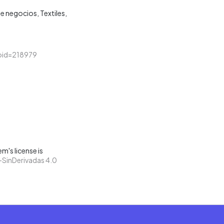
de negocios
Textiles
&loid=218979
m's license is
SinDerivadas 4.0