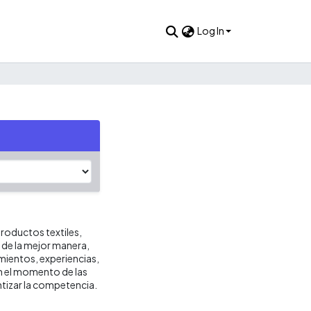
Log In
roductos textiles,
s de la mejor manera,
imientos, experiencias,
n el momento de las
tizar la competencia.