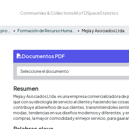
Communities & Collections
All of DSpace
Statistics
FCAE - Competitividad y productividad de las organizaciones
Formación de Recurso Humano - CPO
Mejía y Asociados Ltda.
Documentos PDF
Resumen
Mejía y Asociados Ltda. es una empresa comercializadora de p
que con su ideología de servicio al cliente y haciendo las cosa
contribuye al beneficio de sus clientes, transmitiéndoles sent
modas, tendencias en sus diseños modernos y diferentes, y e
compras, la mayor comodidad y el mejor servicio, para gaaran
Palabras clave