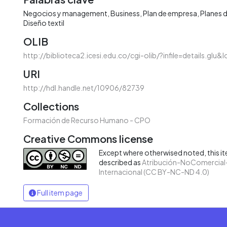
Negocios y management
Business
Plan de empresa
Planes 
Diseño textil
OLIB
http://biblioteca2.icesi.edu.co/cgi-olib/?infile=details.glu
URI
http://hdl.handle.net/10906/82739
Collections
Formación de Recurso Humano - CPO
Creative Commons license
Except where otherwised noted, this ite
described as
Atribución-NoComercial-
Internacional (CC BY-NC-ND 4.0)
Full item page