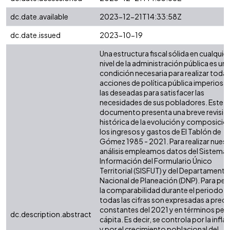
dc.date.available
2023-12-21T14:33:58Z
dc.date.issued
2023-10-19
Una estructura fiscal sólida en cualquier
nivel de la administración pública es un
condición necesaria para realizar todas
acciones de política pública imperiosas
las deseadas para satisfacer las
necesidades de sus pobladores. Este
documento presenta una breve revisió
histórica de la evolución y composició
los ingresos y gastos de El Tablón de
Gómez 1985 - 2021. Para realizar nues
análisis empleamos datos del Sistema 
Información del Formulario Único
Territorial (SISFUT) y del Departamento
Nacional de Planeación (DNP). Para perm
la comparabilidad durante el periodo,
todas las cifras son expresadas a preci
constantes del 2021 y en términos per
dc.description.abstract
cápita. Es decir, se controla por la infla
y por el crecimiento poblacional del