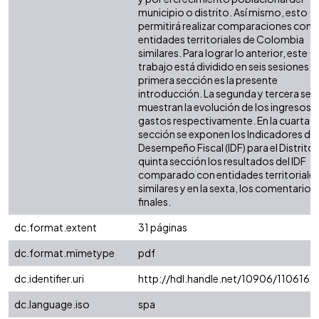
municipio o distrito. Así mismo, esto
permitirá realizar comparaciones con 
entidades territoriales de Colombia
similares. Para lograr lo anterior, este
trabajo está dividido en seis sesiones: l
primera sección es la presente
introducción. La segunda y tercera sec
muestran la evolución de los ingresos y
gastos respectivamente. En la cuarta
sección se exponen los Indicadores de
Desempeño Fiscal (IDF) para el Distrito. 
quinta sección los resultados del IDF
comparado con entidades territoriale
similares y en la sexta, los comentarios
finales.
dc.format.extent
31 páginas
dc.format.mimetype
pdf
dc.identifier.uri
http://hdl.handle.net/10906/110616
dc.language.iso
spa