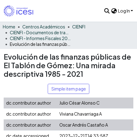
Log In
Home
Centros Académicos
CIENFI
CIENFI - Documentos de trabajos, técnicos y de divulgación
CIENFI - Informes Fiscales 2021
Evolución de las finanzas públicas de El Tablón de Gómez: Una mirada descriptiva 1985 - 2021
Evolución de las finanzas públicas de
El Tablón de Gómez: Una mirada
descriptiva 1985 - 2021
Simple item page
dc.contributor.author
Julio César Alonso C
dc.contributor.author
Viviana Chavarriaga A
dc.contributor.author
Oscar Andrés Castaño A
dc.date.accessioned
2023-12-21T14:33:58Z