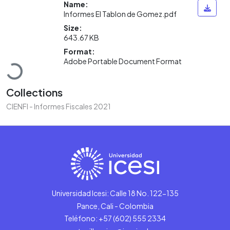
Name:
Informes El Tablon de Gomez.pdf
Size:
643.67 KB
Loading...
Format:
Adobe Portable Document Format
Collections
CIENFI - Informes Fiscales 2021
Universidad Icesi: Calle 18 No. 122-135
Pance, Cali - Colombia
Teléfono: +57 (602) 555 2334