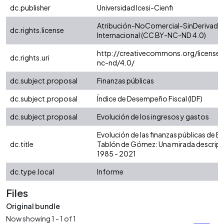
dc.publisher
Universidad Icesi-Cienfi
Atribución-NoComercial-SinDerivadas
dc.rights.license
Internacional (CC BY-NC-ND 4.0)
http://creativecommons.org/licenses
dc.rights.uri
nc-nd/4.0/
dc.subject.proposal
Finanzas públicas
dc.subject.proposal
Índice de Desempeño Fiscal (IDF)
dc.subject.proposal
Evolución de los ingresos y gastos
Evolución de las finanzas públicas de El
dc.title
Tablón de Gómez: Una mirada descript
1985 - 2021
dc.type.local
Informe
Files
Original bundle
Now showing
1 - 1 of 1