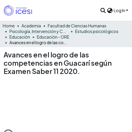
Log In
Home
Academia
Facultad de Ciencias Humanas
Psicología, Intervención y Comportamiento
Estudios psicológicos
Educación
Educación - ORE
Avances en el logro de las competencias en Guacarí según Examen Saber 11 2020.
Avances en el logro de las
competencias en Guacarí según
Examen Saber 11 2020.
ding...