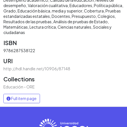
desempeño
Valoración cualitativa
Educadores
Política pública
Grado
Educación básica, media y superior
Cobertura
Pruebas
estandarizadas estatales
Docentes
Presupuesto
Colegios
Resultados de las pruebas
Análisis de pruebas de Estado
Matemáticas
Lectura crítica
Ciencias naturales
Sociales y
ciudadanas
ISBN
9786287538122
URI
http://hdl.handle.net/10906/87148
Collections
Educación - ORE
Full item page