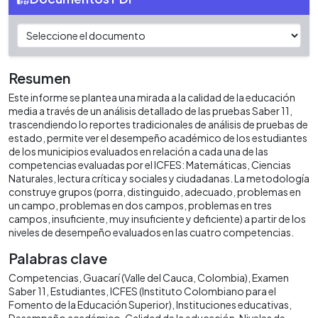
Resumen
Este informe se plantea una mirada a la calidad de la educación
media a través de un análisis detallado de las pruebas Saber 11,
trascendiendo lo reportes tradicionales de análisis de pruebas de
estado, permite ver el desempeño académico de los estudiantes
de los municipios evaluados en relación a cada una de las
competencias evaluadas por el ICFES: Matemáticas, Ciencias
Naturales, lectura crítica y sociales y ciudadanas. La metodología
construye grupos (porra, distinguido, adecuado, problemas en
un campo, problemas en dos campos, problemas en tres
campos, insuficiente, muy insuficiente y deficiente) a partir de los
niveles de desempeño evaluados en las cuatro competencias.
Palabras clave
Competencias
Guacarí (Valle del Cauca, Colombia)
Examen
Saber 11
Estudiantes
ICFES (Instituto Colombiano para el
Fomento de la Educación Superior)
Instituciones educativas
Desempeño académico
Calidad de la educación
Niveles de