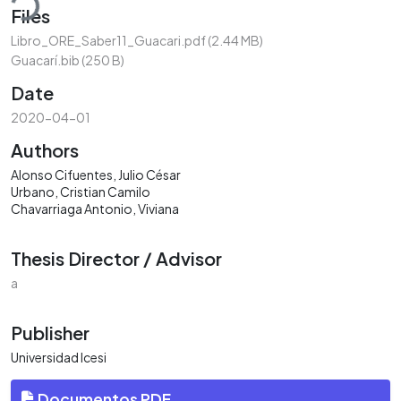
Files
Libro_ORE_Saber11_Guacari.pdf
(2.44 MB)
Guacarí.bib
(250 B)
Date
2020-04-01
Authors
Alonso Cifuentes, Julio César
Urbano, Cristian Camilo
Chavarriaga Antonio, Viviana
Thesis Director / Advisor
a
Publisher
Universidad Icesi
Documentos PDF