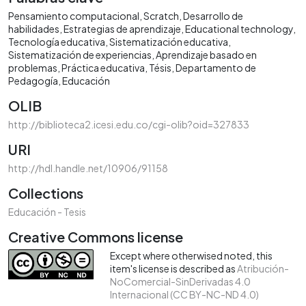
Pensamiento computacional
Scratch
Desarrollo de
habilidades
Estrategias de aprendizaje
Educational technology
Tecnología educativa
Sistematización educativa
Sistematización de experiencias
Aprendizaje basado en
problemas
Práctica educativa
Tésis
Departamento de
Pedagogía
Educación
OLIB
http://biblioteca2.icesi.edu.co/cgi-olib?oid=327833
URI
http://hdl.handle.net/10906/91158
Collections
Educación - Tesis
Creative Commons license
Except where otherwised noted, this
item's license is described as
Atribución-
NoComercial-SinDerivadas 4.0
Internacional (CC BY-NC-ND 4.0)