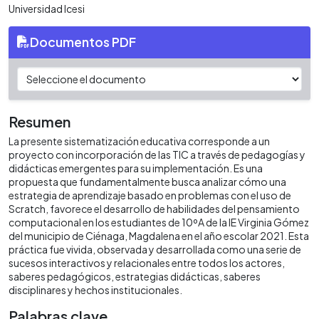
Universidad Icesi
Documentos PDF
Resumen
La presente sistematización educativa corresponde a un
proyecto con incorporación de las TIC a través de pedagogías y
didácticas emergentes para su implementación. Es una
propuesta que fundamentalmente busca analizar cómo una
estrategia de aprendizaje basado en problemas con el uso de
Scratch, favorece el desarrollo de habilidades del pensamiento
computacional en los estudiantes de 10ºA de la IE Virginia Gómez
del municipio de Ciénaga, Magdalena en el año escolar 2021. Esta
práctica fue vivida, observada y desarrollada como una serie de
sucesos interactivos y relacionales entre todos los actores,
saberes pedagógicos, estrategias didácticas, saberes
disciplinares y hechos institucionales.
Palabras clave