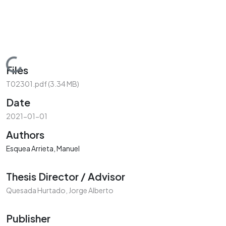
Loading...
Files
T02301.pdf
(3.34 MB)
Date
2021-01-01
Authors
Esquea Arrieta, Manuel
Thesis Director / Advisor
Quesada Hurtado, Jorge Alberto
Publisher