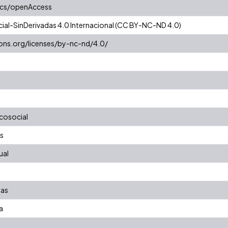
ics/openAccess
al-SinDerivadas 4.0 Internacional (CC BY-NC-ND 4.0)
ons.org/licenses/by-nc-nd/4.0/
icosocial
es
ual
mas
a