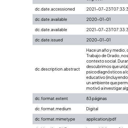
dc.date.accessioned
2021-07-23T07:33:
dc.date.available
2020-01-01
dc.date.available
2021-07-23T07:33:
dc.date.issued
2020-01-01
Hace un año y medio, 
Trabajo de Grado, nos
contexto social. Duran
descubrimos que un(a) 
dc.description.abstract
psicodiagnósticos a l
educativo (incluyendo 
un ambiente que permit
motivó a investigar al
dc.format.extent
83 páginas
dc.format.medium
Digital
dc.format.mimetype
application/pdf