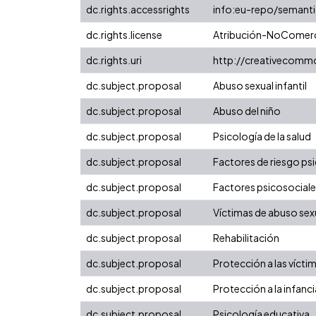
dc.rights.accessrights
info:eu-repo/semant
dc.rights.license
Atribución-NoComerci
dc.rights.uri
http://creativecomm
dc.subject.proposal
Abuso sexual infantil
dc.subject.proposal
Abuso del niño
dc.subject.proposal
Psicología de la salud
dc.subject.proposal
Factores de riesgo ps
dc.subject.proposal
Factores psicosocial
dc.subject.proposal
Víctimas de abuso sex
dc.subject.proposal
Rehabilitación
dc.subject.proposal
Protección a las vícti
dc.subject.proposal
Protección a la infanci
dc.subject.proposal
Psicología educativa