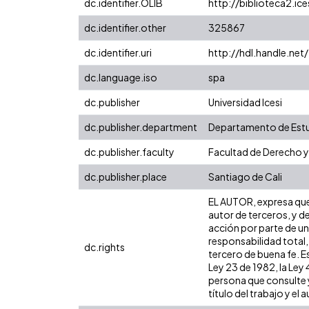
dc.identifier.OLIB
http://biblioteca2.ic
dc.identifier.other
325867
dc.identifier.uri
http://hdl.handle.ne
dc.language.iso
spa
dc.publisher
Universidad Icesi
dc.publisher.department
Departamento de Estu
dc.publisher.faculty
Facultad de Derecho y
dc.publisher.place
Santiago de Cali
EL AUTOR, expresa que 
autor de terceros, y de
acción por parte de un 
responsabilidad total,
dc.rights
tercero de buena fe. Es
Ley 23 de 1982, la Ley
persona que consulte y
título del trabajo y el a