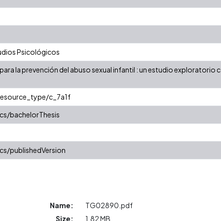
dios Psicológicos
ara la prevención del abuso sexual infantil : un estudio exploratorio 
/resource_type/c_7a1f
cs/bachelorThesis
cs/publishedVersion
Name:
TG02890.pdf
Size:
1.82 MB