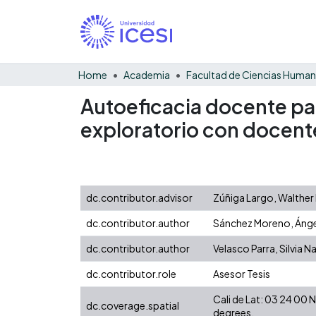
Home
Academia
Facultad de Ciencias Huma
Autoeficacia docente para
exploratorio con docente
dc.contributor.advisor
Zúñiga Largo, Walther
dc.contributor.author
Sánchez Moreno, Ángel
dc.contributor.author
Velasco Parra, Silvia Na
dc.contributor.role
Asesor Tesis
Cali de Lat: 03 24 00
dc.coverage.spatial
degrees.