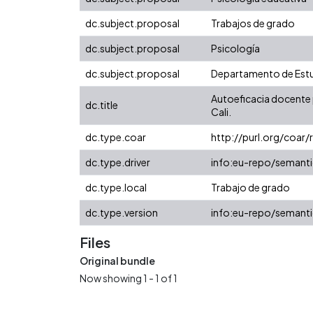
dc.subject.proposal
Trabajos de grado
dc.subject.proposal
Psicología
dc.subject.proposal
Departamento de Estu
Autoeficacia docente p
dc.title
Cali.
dc.type.coar
http://purl.org/coar
dc.type.driver
info:eu-repo/semanti
dc.type.local
Trabajo de grado
dc.type.version
info:eu-repo/semanti
Files
Original bundle
Now showing
1 - 1 of 1