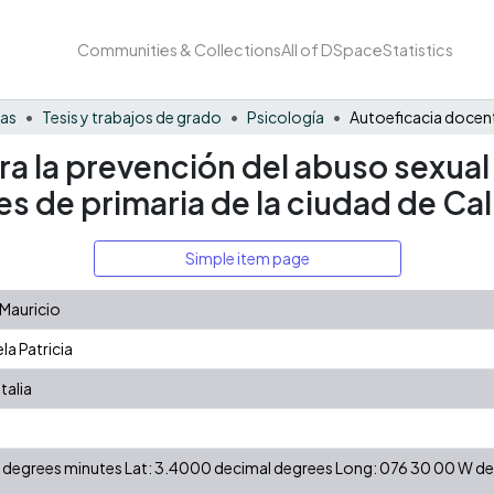
Communities & Collections
All of DSpace
Statistics
nas
Tesis y trabajos de grado
Psicología
 la prevención del abuso sexual i
s de primaria de la ciudad de Cal
Simple item page
 Mauricio
a Patricia
talia
 N degrees minutes Lat: 3.4000 decimal degrees Long: 076 30 00 W 