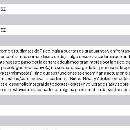
35Z
35Z
como estudiantes de Psicología a puertas de graduarnos y enfrentán
 encontramos con un deseo de dejar algo desde la academia que pud
te nuestro paso por la carrera adquirimos gran interés por la psicol
psicólogo(a) educativo(a) no sólo se encarga de los procesos de apre
os(as) mismos(as), sino que sus funciones se encaminan a actuar en e
maestros/as, directivas, acudientes, Niños, Niñas y Adolescentes (en
a el desarrollo integral de todos(as) los(as) involucrados(as) y sobre
go que estuviera relacionado con alguna problemática del sector educ