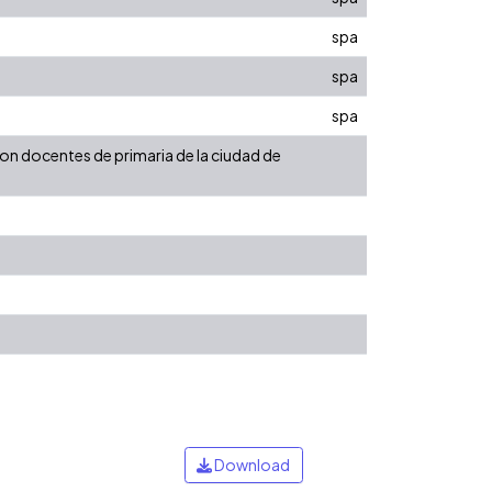
spa
spa
spa
con docentes de primaria de la ciudad de
Download