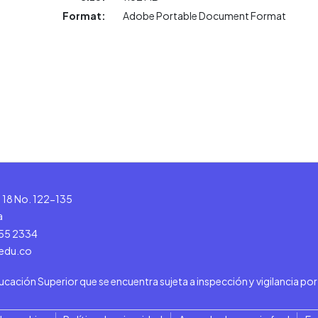
Format:
Adobe Portable Document Format
le 18 No. 122-135
a
555 2334
.edu.co
ducación Superior que se encuentra sujeta a inspección y vigilancia po