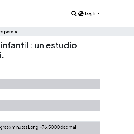
Log In
Autoeficacia docente para la prevención del abuso sexual infantil : un estudio exploratorio con docentes de primaria de la ciudad de Cali.
nfantil : un estudio
i.
degrees minutes Long: -76.5000 decimal