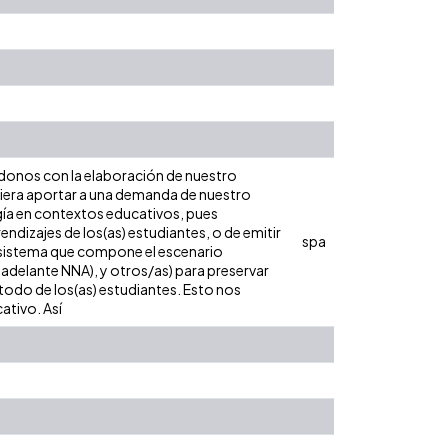
donos con la elaboración de nuestro
iera aportar a una demanda de nuestro
ogía en contextos educativos, pues
ndizajes de los(as) estudiantes, o de emitir
spa
l sistema que compone el escenario
 adelante NNA), y otros/as) para preservar
 todo de los(as) estudiantes. Esto nos
ativo. Así