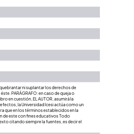
 quebrantar ni suplantar los derechos de
obre éste. PARÁGRAFO: en caso de queja o
libro en cuestión, EL AUTOR, asumirá la
 efectos, la Universidad Icesi actúa como un
ara que en los términos establecidos en la
ión de este con fines educativos Todo
xto citando siempre la fuentes, es decir el