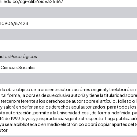
esi.edu.co/cgi-olib?oid=325867
t/10906/87428
dios Psicológicos
 Ciencias Sociales
la obra objeto de la presente autorización es original y la elaboró sin
 tal forma, la obra es de su exclusiva autoría y tiene la titularidad s
tercero referente a los derechos de autor sobre el artículo, folleto o 
 y saldrá en defensa de los derechos aquí autorizados; para todos los
ta autorización, permite a la Universidad Icesi, de forma indefinida, p
 44 de 1993, leyes y jurisprudencia vigente al respecto, haga publicac
a sea la biblioteca o en medio electrónico podrá copiar apartes del te
utor.