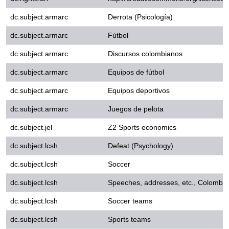
dc.subject.armarc
Discursos colombianos
dc.subject.armarc
Equipos de fútbol
dc.subject.armarc
Equipos deportivos
dc.subject.armarc
Juegos de pelota
dc.subject.jel
Z2 Sports economics
dc.subject.lcsh
Defeat (Psychology)
dc.subject.lcsh
Soccer
dc.subject.lcsh
Speeches, addresses, etc., Colo
dc.subject.lcsh
Soccer teams
dc.subject.lcsh
Sports teams
dc.subject.lcsh
Ball games
dc.subject.lcshuri
http://id.loc.gov/authorities/s
dc.subject.lcshuri
http://id.loc.gov/authorities/