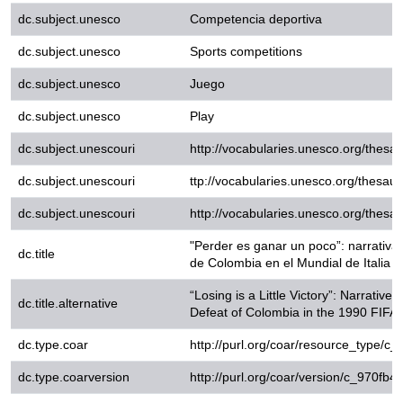
dc.subject.unesco
Play
dc.subject.unescouri
http://vocabularies.unesco.or
dc.subject.unescouri
ttp://vocabularies.unesco.org/
dc.subject.unescouri
http://vocabularies.unesco.or
"Perder es ganar un poco”: narrat
dc.title
Colombia en el Mundial de Italia 9
“Losing is a Little Victory”: Narra
dc.title.alternative
Defeat of Colombia in the 1990 FI
dc.type.coar
http://purl.org/coar/resource
dc.type.coarversion
http://purl.org/coar/version/
dc.type.driver
info:eu-repo/semantics/workin
dc.type.local
Documento de trabajo
dc.type.version
info:eu-repo/semantics/publish