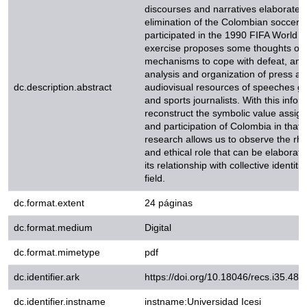
of the Colombian soccer team tha
1990 FIFA World Cup Italy. This 
thoughts on the social mechanis
and it is based on the analysis an
dc.description.abstract
articles and audiovisual resource
players and sports journalists. Wi
reconstruct the symbolic value a
participation of Colombia in that
research allows us to observe the 
ethical role that can be elaborate
relationship with collective identit
dc.format.extent
24 páginas
dc.format.medium
Digital
dc.format.mimetype
pdf
dc.identifier.ark
https://doi.org/10.18046/recs.i
dc.identifier.instname
instname:Universidad Icesi
dc.identifier.issn
2011-0324