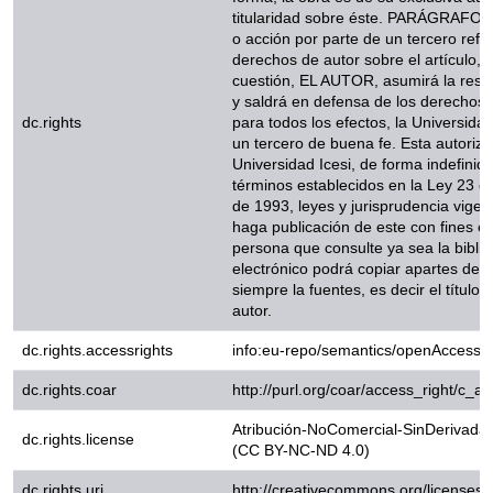
responsabilidad total, y saldrá e
dc.rights
aquí autorizados; para todos los 
Icesi actúa como un tercero de bu
permite a la Universidad Icesi, de
en los términos establecidos en la
de 1993, leyes y jurisprudencia vi
publicación de este con fines ed
que consulte ya sea la biblioteca
podrá copiar apartes del texto ci
es decir el título del trabajo y el au
dc.rights.accessrights
info:eu-repo/semantics/openAc
dc.rights.coar
http://purl.org/coar/access_rig
Atribución-NoComercial-SinDeriv
dc.rights.license
(CC BY-NC-ND 4.0)
dc.rights.uri
http://creativecommons.org/li
dc.subject.armarc
Derrota (Psicología)
dc.subject.armarc
Fútbol