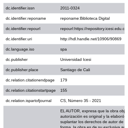
dc.identifier.reponame
reponame:Biblioteca Digital
dc.identifier.repourl
repourl:https://repository.icesi.
dc.identifier.uri
http://hdl.handle.net/10906/9
dc.language.iso
spa
dc.publisher
Universidad Icesi
dc.publisher.place
Santiago de Cali
dc.relation.citationendpage
179
dc.relation.citationstartpage
155
dc.relation.ispartofjournal
CS, Número 35 - 2021
EL AUTOR, expresa que la obra ob
autorización es original y la elabo
suplantar los derechos de autor d
la obra es de su exclusiva autoría y
éste. PARÁGRAFO: en caso de que
un tercero referente a los derech
artículo, folleto o libro en cuesti