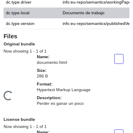
Files
Original bundle
Now showing
1 - 1 of 1
Name:
documento.html
Size:
286 B
Format:
Hypertext Markup Language
ding...
Description:
Perder es ganar un poco
License bundle
Now showing
1 - 1 of 1
Name:
license.txt
Size:
1.71 KB
Format: