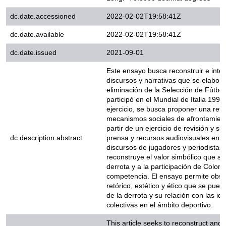
dc.date.accessioned
2022-02-02T19:58:41Z
dc.date.available
2022-02-02T19:58:41Z
dc.date.issued
2021-09-01
Este ensayo busca reconstruir e in
narrativas que se elaboraron duran
Selección de Fútbol de Colombia 
Mundial de Italia 1990. Mediante e
proponer una reflexión sobre lo
afrontamiento de la derrota. A par
revisión y sistematización de pre
dc.description.abstract
audiovisuales en el que se analiza
periodistas deportivos, se recons
que se le asignó a la derrota y a la
Colombia en esa competencia. El
el papel retórico, estético y étic
partir de la derrota y su relación 
colectivas en el ámbito deportivo
This article seeks to reconstruct 
discourses and narratives elabora