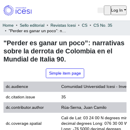
Log In
Home
Sello editorial
Revistas Icesi
CS
CS No. 35
"Perder es ganar un poco”: narrativas sobre la derrota de Colombia en el Mundial de Italia 90.
"Perder es ganar un poco”:
narrativas sobre la derrota de
Colombia en el Mundial de Italia 90.
Simple item page
dc.audience
Comunidad Universidad Icesi - In
dc.citation.issue
35
dc.contributor.author
Rúa-Serna, Juan Camilo
Cali de Lat: 03 24 00 N degrees 
dc.coverage.spatial
decimal degrees Long: 076 30 00
-76.5000 decimal degrees