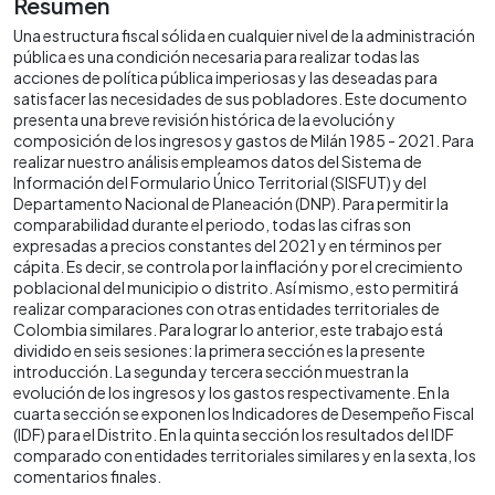
Resumen
Una estructura fiscal sólida en cualquier nivel de la administración
pública es una condición necesaria para realizar todas las
acciones de política pública imperiosas y las deseadas para
satisfacer las necesidades de sus pobladores. Este documento
presenta una breve revisión histórica de la evolución y
composición de los ingresos y gastos de Milán 1985 - 2021. Para
realizar nuestro análisis empleamos datos del Sistema de
Información del Formulario Único Territorial (SISFUT) y del
Departamento Nacional de Planeación (DNP). Para permitir la
comparabilidad durante el periodo, todas las cifras son
expresadas a precios constantes del 2021 y en términos per
cápita. Es decir, se controla por la inflación y por el crecimiento
poblacional del municipio o distrito. Así mismo, esto permitirá
realizar comparaciones con otras entidades territoriales de
Colombia similares. Para lograr lo anterior, este trabajo está
dividido en seis sesiones: la primera sección es la presente
introducción. La segunda y tercera sección muestran la
evolución de los ingresos y los gastos respectivamente. En la
cuarta sección se exponen los Indicadores de Desempeño Fiscal
(IDF) para el Distrito. En la quinta sección los resultados del IDF
comparado con entidades territoriales similares y en la sexta, los
comentarios finales.