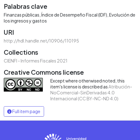
Palabras clave
Finanzas públicas
Índice de Desempeño Fiscal (IDF)
Evolución de
los ingresos y gastos
URI
http://hdl.handle.net/10906/110195
Collections
CIENFI - Informes Fiscales 2021
Creative Commons license
Except where otherwised noted, this
item's license is described as
Atribución-
NoComercial-SinDerivadas 4.0
Internacional (CC BY-NC-ND 4.0)
Full item page