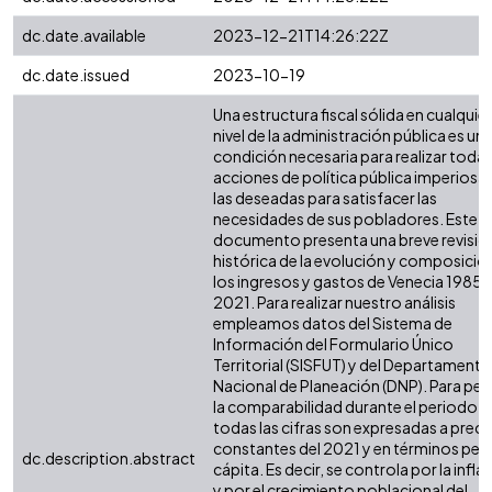
dc.date.available
2023-12-21T14:26:22Z
dc.date.issued
2023-10-19
Una estructura fiscal sólida en cualquier
nivel de la administración pública es un
condición necesaria para realizar todas
acciones de política pública imperiosas
las deseadas para satisfacer las
necesidades de sus pobladores. Este
documento presenta una breve revisió
histórica de la evolución y composició
los ingresos y gastos de Venecia 1985 -
2021. Para realizar nuestro análisis
empleamos datos del Sistema de
Información del Formulario Único
Territorial (SISFUT) y del Departamento
Nacional de Planeación (DNP). Para perm
la comparabilidad durante el periodo,
todas las cifras son expresadas a preci
constantes del 2021 y en términos per
dc.description.abstract
cápita. Es decir, se controla por la infla
y por el crecimiento poblacional del