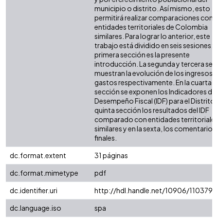
municipio o distrito. Así mismo, esto
permitirá realizar comparaciones con 
entidades territoriales de Colombia
similares. Para lograr lo anterior, este
trabajo está dividido en seis sesiones: l
primera sección es la presente
introducción. La segunda y tercera sec
muestran la evolución de los ingresos y
gastos respectivamente. En la cuarta
sección se exponen los Indicadores de
Desempeño Fiscal (IDF) para el Distrito. 
quinta sección los resultados del IDF
comparado con entidades territoriale
similares y en la sexta, los comentarios
finales.
dc.format.extent
31 páginas
dc.format.mimetype
pdf
dc.identifier.uri
http://hdl.handle.net/10906/110379
dc.language.iso
spa