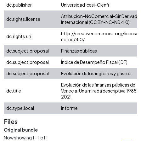
dc.publisher
Universidad Icesi-Cienfi
Atribución-NoComercial-SinDerivadas
dc.rights.license
Internacional (CC BY-NC-ND 4.0)
http://creativecommons.org/licenses
dc.rights.uri
nc-nd/4.0/
dc.subject.proposal
Finanzas públicas
dc.subject.proposal
Índice de Desempeño Fiscal (IDF)
dc.subject.proposal
Evolución de los ingresos y gastos
Evolución de las finanzas públicas de
dc.title
Venecia: Una mirada descriptiva 1985 -
2021
dc.type.local
Informe
Files
Original bundle
Now showing
1 - 1 of 1