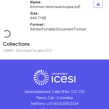
Name:
Informes Venecia antioquia.pdf
Size:
644.71 KB
Loading...
Format:
Adobe Portable Document Format
Collections
CIENFI - Informes Fiscales 2021
Universidad Icesi: Calle 18 No. 122-135
Pance, Cali - Colombia
Teléfono: +57 (602) 555 2334