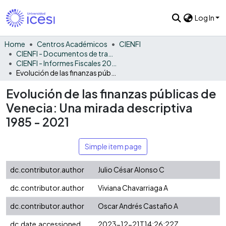
Log In
Home
Centros Académicos
CIENFI
CIENFI - Documentos de trabajos, técnicos y de divulgación
CIENFI - Informes Fiscales 2021
Evolución de las finanzas públicas de Venecia: Una mirada descriptiva 1985 - 2021
Evolución de las finanzas públicas de
Venecia: Una mirada descriptiva
1985 - 2021
Simple item page
dc.contributor.author
Julio César Alonso C
dc.contributor.author
Viviana Chavarriaga A
dc.contributor.author
Oscar Andrés Castaño A
dc.date.accessioned
2023-12-21T14:26:22Z