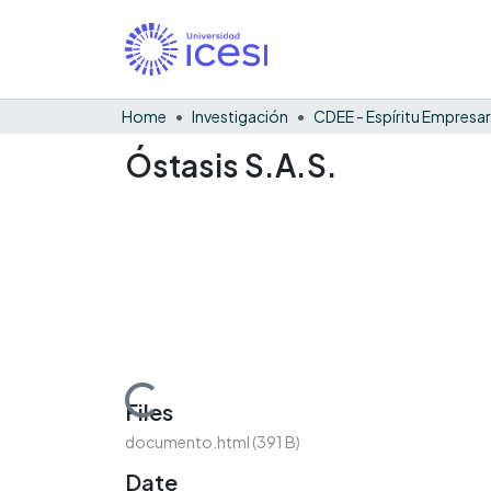
Home
Investigación
CDEE - Espíritu Empresar
Óstasis S.A.S.
Loading...
Files
documento.html
(391 B)
Date