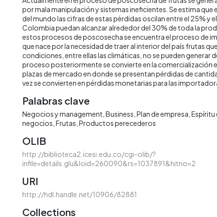
por mala manipulación y sistemas ineficientes. Se estima que 
del mundo las cifras de estas pérdidas oscilan entre el 25% y 
Colombia puedan alcanzar alrededor del 30% de toda la prod
estos procesos de poscosecha se encuentra el proceso de im
que nace por la necesidad de traer al interior del país frutas qu
condiciones, entre ellas las climáticas, no se pueden generar d
proceso posteriormente se convierte en la comercialización
plazas de mercado en donde se presentan pérdidas de cantidad
vez se convierten en pérdidas monetarias para las importador
Palabras clave
Negocios y management
Business
Plan de empresa
Espíritu
negocios
Frutas
Productos perecederos
OLIB
http://biblioteca2.icesi.edu.co/cgi-olib/?
infile=details.glu&loid=260090&rs=1037891&hitno=2
URI
http://hdl.handle.net/10906/82881
Collections