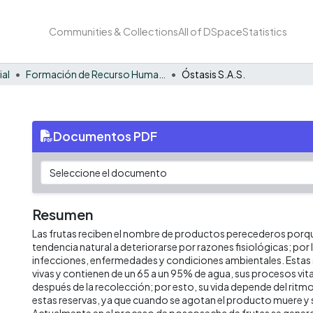
Communities & Collections
All of DSpace
Statistics
ial
Formación de Recurso Humano - EE
Óstasis S.A.S.
Documentos PDF
Resumen
Las frutas reciben el nombre de productos perecederos porqu
tendencia natural a deteriorarse por razones fisiológicas; por 
infecciones, enfermedades y condiciones ambientales. Estas 
vivas y contienen de un 65 a un 95% de agua, sus procesos vit
después de la recolección; por esto, su vida depende del ritm
estas reservas, ya que cuando se agotan el producto muere 
Actualmente en el proceso de poscosecha de frutas se gene