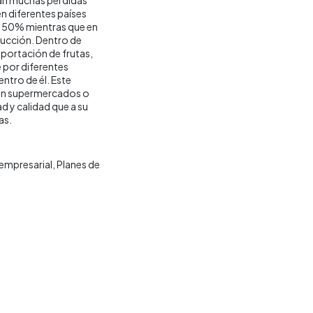
en diferentes países
el 50% mientras que en
ucción. Dentro de
portación de frutas,
e por diferentes
entro de él. Este
 en supermercados o
 y calidad que a su
as.
 empresarial
Planes de