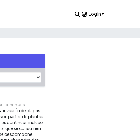
Log In
e tienen una
la invasión de plagas,
son partes de plantas
ales continúan incluso
o al que se consumen
y se descompone.
ran muchas pérdidas