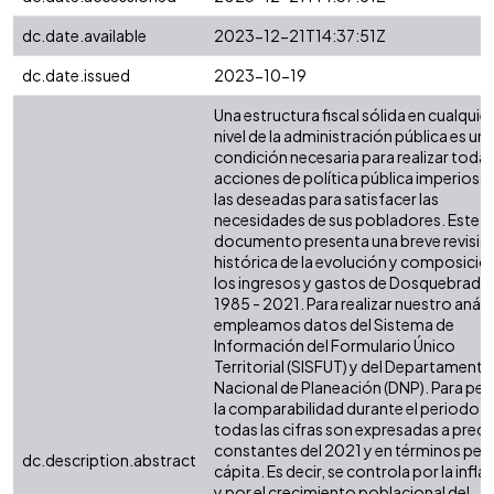
dc.date.available
2023-12-21T14:37:51Z
dc.date.issued
2023-10-19
Una estructura fiscal sólida en cualquier
nivel de la administración pública es un
condición necesaria para realizar todas
acciones de política pública imperiosas
las deseadas para satisfacer las
necesidades de sus pobladores. Este
documento presenta una breve revisió
histórica de la evolución y composició
los ingresos y gastos de Dosquebrada
1985 - 2021. Para realizar nuestro anális
empleamos datos del Sistema de
Información del Formulario Único
Territorial (SISFUT) y del Departamento
Nacional de Planeación (DNP). Para perm
la comparabilidad durante el periodo,
todas las cifras son expresadas a preci
constantes del 2021 y en términos per
dc.description.abstract
cápita. Es decir, se controla por la infla
y por el crecimiento poblacional del