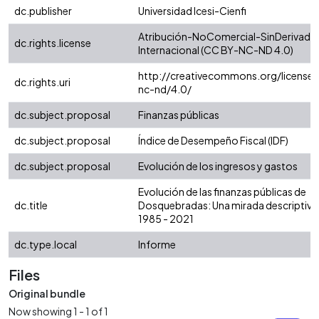
dc.publisher
Universidad Icesi-Cienfi
Atribución-NoComercial-SinDerivadas
dc.rights.license
Internacional (CC BY-NC-ND 4.0)
http://creativecommons.org/licenses
dc.rights.uri
nc-nd/4.0/
dc.subject.proposal
Finanzas públicas
dc.subject.proposal
Índice de Desempeño Fiscal (IDF)
dc.subject.proposal
Evolución de los ingresos y gastos
Evolución de las finanzas públicas de
dc.title
Dosquebradas: Una mirada descriptiva
1985 - 2021
dc.type.local
Informe
Files
Original bundle
Now showing
1 - 1 of 1