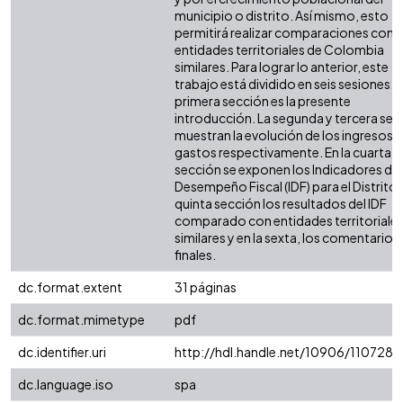
municipio o distrito. Así mismo, esto
permitirá realizar comparaciones con 
entidades territoriales de Colombia
similares. Para lograr lo anterior, este
trabajo está dividido en seis sesiones: l
primera sección es la presente
introducción. La segunda y tercera sec
muestran la evolución de los ingresos y
gastos respectivamente. En la cuarta
sección se exponen los Indicadores de
Desempeño Fiscal (IDF) para el Distrito. 
quinta sección los resultados del IDF
comparado con entidades territoriale
similares y en la sexta, los comentarios
finales.
dc.format.extent
31 páginas
dc.format.mimetype
pdf
dc.identifier.uri
http://hdl.handle.net/10906/110728
dc.language.iso
spa