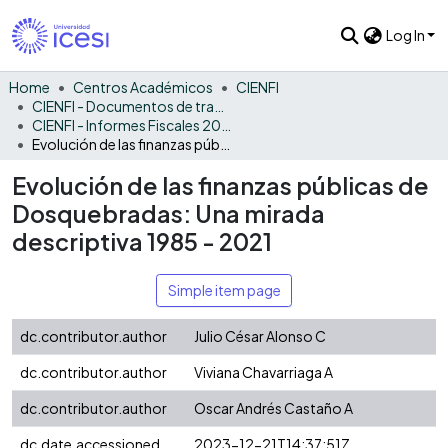
Log In
Home
Centros Académicos
CIENFI
CIENFI - Documentos de trabajos, técnicos y de divulgación
CIENFI - Informes Fiscales 2021
Evolución de las finanzas públicas de Dosquebradas: Una mirada descriptiva 1985 - 2021
Evolución de las finanzas públicas de
Dosquebradas: Una mirada
descriptiva 1985 - 2021
Simple item page
dc.contributor.author
Julio César Alonso C
dc.contributor.author
Viviana Chavarriaga A
dc.contributor.author
Oscar Andrés Castaño A
dc.date.accessioned
2023-12-21T14:37:51Z