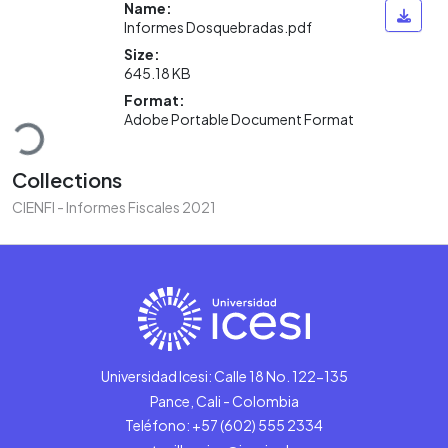
Name:
Informes Dosquebradas.pdf
Size:
645.18 KB
Loading...
Format:
Adobe Portable Document Format
Collections
CIENFI - Informes Fiscales 2021
Universidad Icesi: Calle 18 No. 122-135
Pance, Cali - Colombia
Teléfono: +57 (602) 555 2334