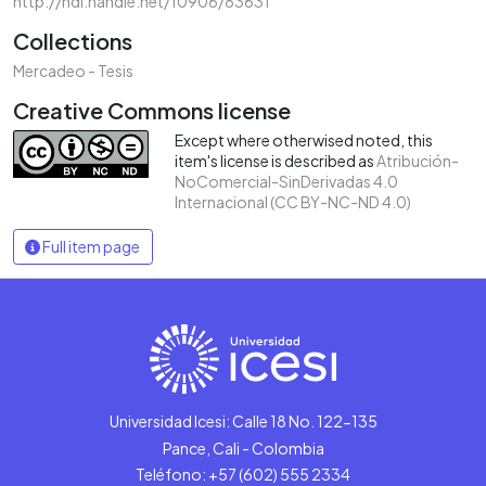
http://hdl.handle.net/10906/83631
Collections
Mercadeo - Tesis
Creative Commons license
Except where otherwised noted, this
item's license is described as
Atribución-
NoComercial-SinDerivadas 4.0
Internacional (CC BY-NC-ND 4.0)
Full item page
Universidad Icesi: Calle 18 No. 122-135
Pance, Cali - Colombia
Teléfono: +57 (602) 555 2334