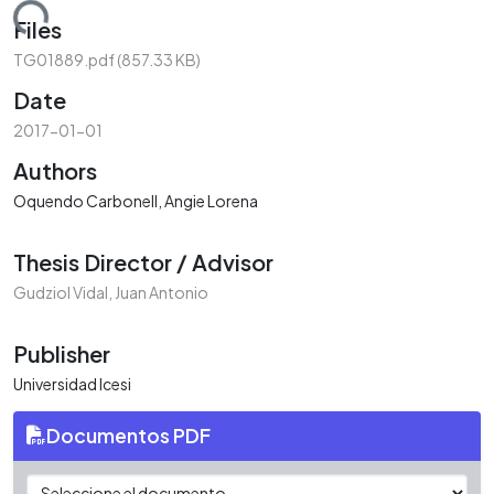
oading...
Files
TG01889.pdf
(857.33 KB)
Date
2017-01-01
Authors
Oquendo Carbonell, Angie Lorena
Thesis Director / Advisor
Gudziol Vidal, Juan Antonio
Publisher
Universidad Icesi
Documentos PDF