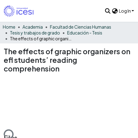
Log In
Home
Academia
Facultad de Ciencias Humanas
Tesis y trabajos de grado
Educación - Tesis
The effects of graphic organizers on efl students’ reading comprehension
The effects of graphic organizers on
efl students’ reading
comprehension
ding...
Files