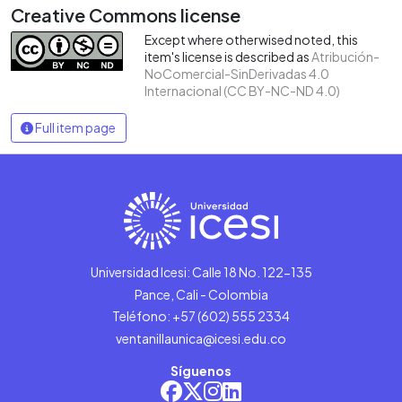
Creative Commons license
Except where otherwised noted, this
item's license is described as
Atribución-
NoComercial-SinDerivadas 4.0
Internacional (CC BY-NC-ND 4.0)
Full item page
Universidad Icesi: Calle 18 No. 122-135
Pance, Cali - Colombia
Teléfono: +57 (602) 555 2334
ventanillaunica@icesi.edu.co
Síguenos