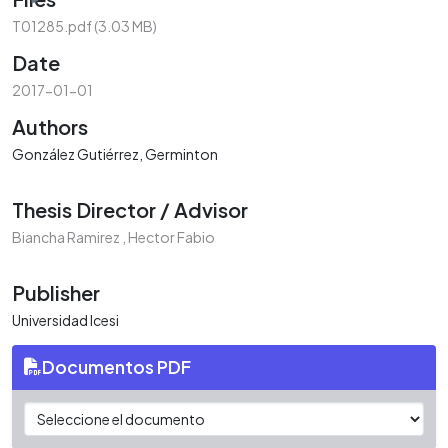
T01285.pdf
(3.03 MB)
Date
2017-01-01
Authors
González Gutiérrez, Germinton
Thesis Director / Advisor
Biancha Ramirez , Hector Fabio
Publisher
Universidad Icesi
Documentos PDF