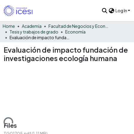
Log In
Home
Academia
Facultad de Negocios y Economía
Tesis y trabajos de grado
Economía
Evaluación de impacto fundación de investigaciones ecología humana
Evaluación de impacto fundación de
investigaciones ecología humana
oading...
Files
TG01705.pdf
(1.11 MB)