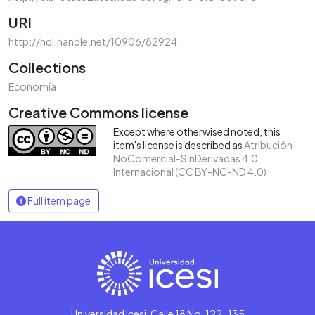
URI
http://hdl.handle.net/10906/82924
Collections
Economía
Creative Commons license
Except where otherwised noted, this
item's license is described as
Atribución-
NoComercial-SinDerivadas 4.0
Internacional (CC BY-NC-ND 4.0)
Full item page
Universidad Icesi: Calle 18 No. 122-135