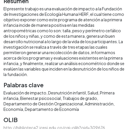
Resumen
El presente trabajo es una evaluación de impacto a la Fundación
de Investigaciones de Ecología Humana HERF, el cual tiene como
objetivo exponer como este programa de atención a la primera
infancia incide de manera positiva en las medidas
antropométricas como lo son: talla, peso y perímetro cefálico
de los niños y niñas, y como de esta manera, genera un buen
desarrollo nutricional a lo largo de la vida de los participantes. La
investigación se realiza a través de tres etapas las cuales
permitieron generar una recolección de datos, informarnos
acerca de los programas y evaluaciones existentes en la primera
infancia, y finalmente, realizar un análisis econométrico donde se
evalúen las variables que inciden en la desnutrición de los niños de
la fundación.
Palabras clave
Evaluación de impacto
Desnutrición infantil
Salud
Primera
infancia
Bienestar psicosocial
Trabajos de grado
Departamento de Gestión Organizacional
Administración
Economía
Departamento de Economía
OLIB
http://biblioteca2.icesi.edu.co/cgi-olib?oid=309676