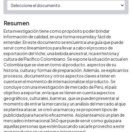
Resumen
Esta investigación tiene como propósito poder brindar
información de calidad, en una forma resumida y fácil de
entender. En este documento se encuentra una guía que puede
servir como lineamientos para llevar a cabo el proceso de
exportación del Viche, una bebida ancestral, rica en historia y
cultura del Pacífico Colombiano. Se expone la situación actual en
Colombia que se vive en torno al producto, aspectos de su
historia, cultura y formas de preparación. Además, se explican los
procesos, documentos y otros aspectos claves a tener en
cuenta en el momento de internacionalizar el producto. Se
concluye con una investigación de mercado de Perú, el país
objetivo a exportar, en la que se tienen en cuenta aspectos
geográficos, culturales, barreras, que se pueden presentar al
momento de entrar la mercancía y un análisis del mercado al que
se plantea atacar, se creó una marca y se proponen tipos de
publicidad para hacerlo eficazmente. Así planteamos un plan de
mercadeo internacional 360 que puede servir como guía para
aquellas personas que estén buscando sacarle provecho a este
gran producto en un entorno internacional.