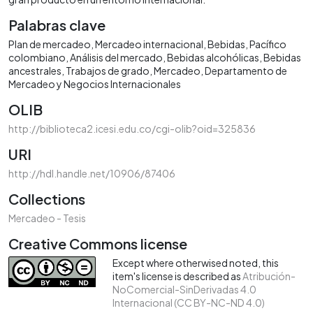
Palabras clave
Plan de mercadeo
Mercadeo internacional
Bebidas
Pacífico
colombiano
Análisis del mercado
Bebidas alcohólicas
Bebidas
ancestrales
Trabajos de grado
Mercadeo
Departamento de
Mercadeo y Negocios Internacionales
OLIB
http://biblioteca2.icesi.edu.co/cgi-olib?oid=325836
URI
http://hdl.handle.net/10906/87406
Collections
Mercadeo - Tesis
Creative Commons license
Except where otherwised noted, this
item's license is described as
Atribución-
NoComercial-SinDerivadas 4.0
Internacional (CC BY-NC-ND 4.0)