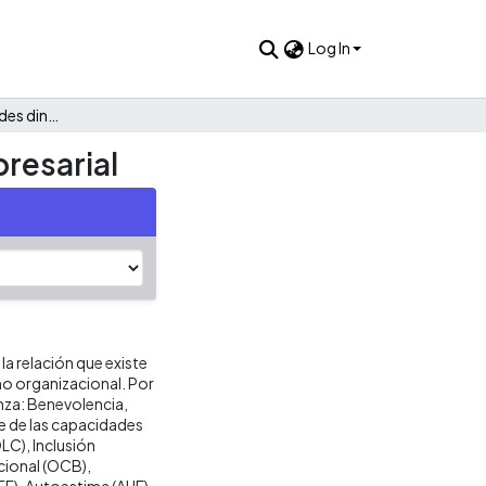
Log In
Confianza y capacidades dinámicas en el desempeño empresarial
resarial
la relación que existe
ño organizacional. Por
anza: Benevolencia,
le de las capacidades
C), Inclusión
ional (OCB),
EFF), Autoestima (AUE),