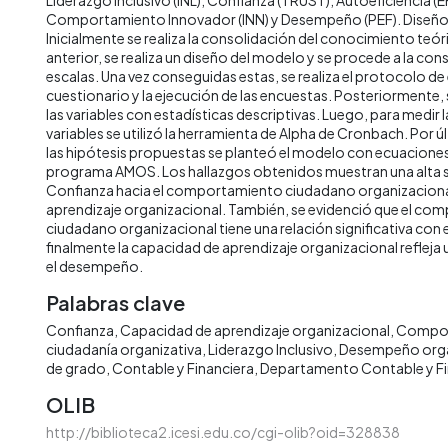
Comportamiento Innovador (INN) y Desempeño (PEF). Diseñ
Inicialmente se realiza la consolidación del conocimiento teór
anterior, se realiza un diseño del modelo y se procede a la con
escalas. Una vez conseguidas estas, se realiza el protocolo de
cuestionario y la ejecución de las encuestas. Posteriormente, se
las variables con estadísticas descriptivas. Luego, para medir la
variables se utilizó la herramienta de Alpha de Cronbach. Por ú
las hipótesis propuestas se planteó el modelo con ecuaciones 
programa AMOS. Los hallazgos obtenidos muestran una alta si
Confianza hacia el comportamiento ciudadano organizacional
aprendizaje organizacional. También, se evidenció que el c
ciudadano organizacional tiene una relación significativa con e
finalmente la capacidad de aprendizaje organizacional refleja u
el desempeño.
Palabras clave
Confianza
Capacidad de aprendizaje organizacional
Compor
ciudadanía organizativa
Liderazgo Inclusivo
Desempeño orga
de grado
Contable y Financiera
Departamento Contable y Fi
OLIB
http://biblioteca2.icesi.edu.co/cgi-olib?oid=328838