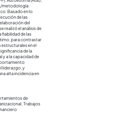
o/metodología:
ico. Basado en lo
secución de las
 elaboración del
 realizó el análisis de
 fiabilidad de las
ltimo, para contrastar
estructurales en el
gnificancia de la
 y a la capacidad de
omportamiento
l liderazgo, y
na alta incidencia en
tamientos de
nizacional
Trabajos
nanciero