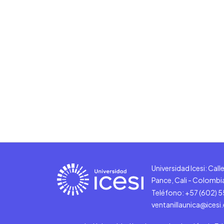
Universidad Icesi: Cal
Pance, Cali - Colombi
Teléfono: +57 (602) 
ventanillaunica@icesi