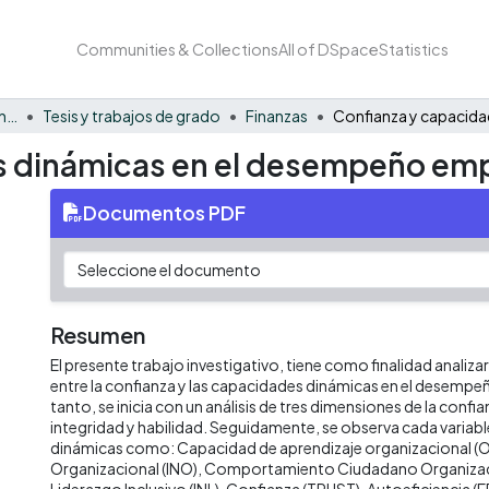
Communities & Collections
All of DSpace
Statistics
Facultad de Negocios y Economía
Tesis y trabajos de grado
Finanzas
s dinámicas en el desempeño emp
Documentos PDF
Resumen
El presente trabajo investigativo, tiene como finalidad analizar 
entre la confianza y las capacidades dinámicas en el desempe
tanto, se inicia con un análisis de tres dimensiones de la confi
integridad y habilidad. Seguidamente, se observa cada variab
dinámicas como: Capacidad de aprendizaje organizacional (OL
Organizacional (INO), Comportamiento Ciudadano Organizac
Liderazgo Inclusivo (INL), Confianza (TRUST), Autoeficiencia (