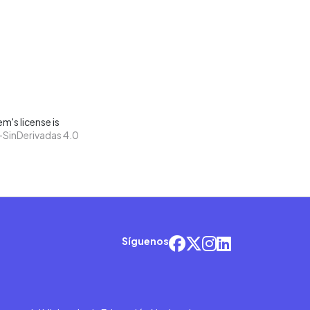
m's license is
SinDerivadas 4.0
Síguenos