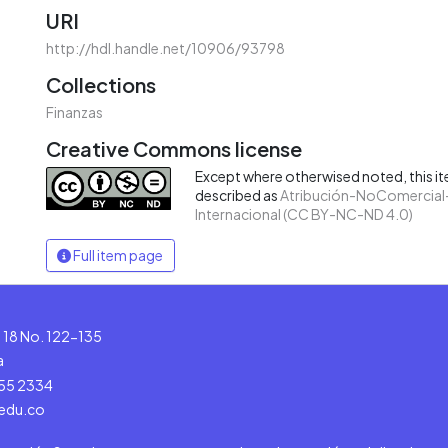
URI
http://hdl.handle.net/10906/93798
Collections
Finanzas
Creative Commons license
Except where otherwised noted, this ite
described as
Atribución-NoComercial-
Internacional (CC BY-NC-ND 4.0)
Full item page
le 18 No. 122-135
a
555 2334
.edu.co