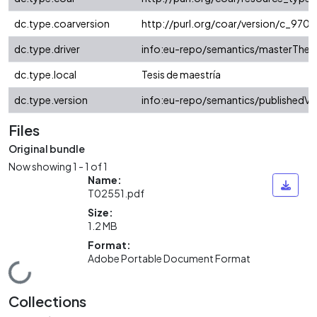
dc.type.coarversion
http://purl.org/coar/version/c_97
dc.type.driver
info:eu-repo/semantics/masterThesi
dc.type.local
Tesis de maestría
dc.type.version
info:eu-repo/semantics/publishedVe
Files
Original bundle
Now showing
1 - 1 of 1
Name:
T02551.pdf
Size:
1.2 MB
Format:
Adobe Portable Document Format
Loading...
Collections