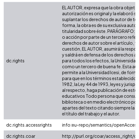
EL AUTOR, expresa que la obra objeto 
autorización es original y la elaboró si
suplantar los derechos de autor de terc
forma, la obra es de su exclusiva autorí
titularidad sobre éste. PARÁGRAFO: e
o acción por parte de un tercero refer
derechos de autor sobre el artículo, fo
cuestión, EL AUTOR, asumirá la respon
y saldrá en defensa de los derechos a
dc.rights
para todos los efectos, la Universidad 
como un tercero de buena fe. Esta aut
permite a la Universidad Icesi, de forma
para que en los términos establecidos 
1982, la Ley 44 de 1993, leyes y jurisp
al respecto, haga publicación de este 
educativos Todo persona que consulte
biblioteca o en medio electrónico po
apartes del texto citando siempre la fu
el título del trabajo y el autor.
dc.rights.accessrights
info:eu-repo/semantics/openAccess
dc.rights.coar
http://purl.org/coar/access_right/c