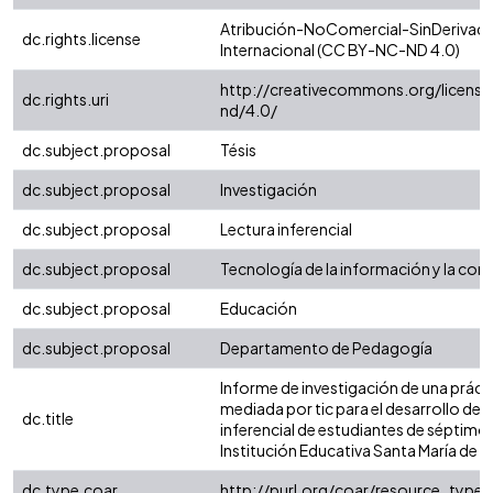
Atribución-NoComercial-SinDerivada
dc.rights.license
Internacional (CC BY-NC-ND 4.0)
http://creativecommons.org/license
dc.rights.uri
nd/4.0/
dc.subject.proposal
Tésis
dc.subject.proposal
Investigación
dc.subject.proposal
Lectura inferencial
dc.subject.proposal
Tecnología de la información y la com
dc.subject.proposal
Educación
dc.subject.proposal
Departamento de Pedagogía
Informe de investigación de una práct
mediada por tic para el desarrollo de l
dc.title
inferencial de estudiantes de séptimo 
Institución Educativa Santa María de 
dc.type.coar
http://purl.org/coar/resource_type