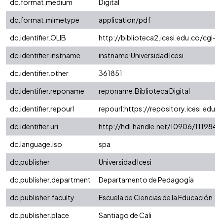
dc.format.medium
Digital
dc.format.mimetype
application/pdf
dc.identifier.OLIB
http://biblioteca2.icesi.edu.co/cgi-
dc.identifier.instname
instname:Universidad Icesi
dc.identifier.other
361851
dc.identifier.reponame
reponame:Biblioteca Digital
dc.identifier.repourl
repourl:https://repository.icesi.edu.
dc.identifier.uri
http://hdl.handle.net/10906/111984
dc.language.iso
spa
dc.publisher
Universidad Icesi
dc.publisher.department
Departamento de Pedagogía
dc.publisher.faculty
Escuela de Ciencias de la Educación
dc.publisher.place
Santiago de Cali