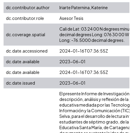
dc.contributor.author
Iriarte Paternina, Katerine
dc.contributor.role
Asesor Tesis
Cali de Lat: 03 24 00 N degrees minut
dc.coverage.spatial
decimal degrees Long: 076 30 00 W d
Long: -76.5000 decimal degrees.
dc.date.accessioned
2024-01-16T07:36:55Z
dc.date.available
2023-06-01
dc.date.available
2024-01-16T07:36:55Z
dc.date.issued
2023-06-01
El presente Informe de Investigación c
descripción, análisis y reflexión de la p
educativa mediada por las Tecnologías
Información y la Comunicación (TIC), 
Selva, para el desarrollo de lectura inf
estudiantes de séptimo grado, de la In
Educativa Santa María, de Cartagena. E