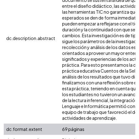
documento se sustenta la idea de que 
entre el diseño didáctico, las actividad
las herramientas TIC no garantiza que 
esperados se den de forma inmediata,
pueden empezar a reflejarse con el tie
duración y la continuidad con que se l
cambios. Esta investigación es de tipo
dc.description.abstract
sigue los parámetros de la investigación
recolección y análisis de los datos es
orientados a proveer un mayor entend
significados y experiencias de los acto
práctica. Para esto presentamos la des
práctica educativa Cuentos de la Sel
análisis de los resultados que tuvo dic
finalizamos con una reflexión sobre e
esta práctica, teniendo en cuenta que
los estudiantes no tuvieron un avance 
de la lectura inferencial, la integración
Lenguaje e Informática permitió conf
equipo de trabajo que favoreció el des
actividades de aprendizaje.
dc.format.extent
69 páginas