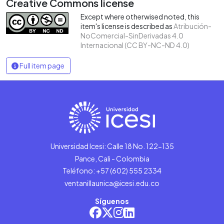
Creative Commons license
Except where otherwised noted, this
item's license is described as
Atribución-
NoComercial-SinDerivadas 4.0
Internacional (CC BY-NC-ND 4.0)
Full item page
Universidad Icesi: Calle 18 No. 122-135
Pance, Cali - Colombia
Teléfono: +57 (602) 555 2334
ventanillaunica@icesi.edu.co
Síguenos