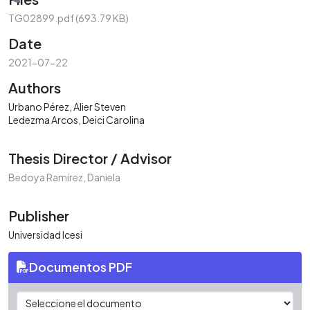
Loading...
TG02899.pdf
(693.79 KB)
Date
2021-07-22
Authors
Urbano Pérez, Alier Steven
Ledezma Arcos, Deici Carolina
Thesis Director / Advisor
Bedoya Ramírez, Daniela
Publisher
Universidad Icesi
Documentos PDF