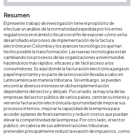
Resumen
El presente trabajo de investigación tiene el propósito de
efectuar un análisis de la normatividad expedida por los entes
regulatorios en el ámbito fiscal con el fin de exponer cómo se ha
desarrollado el proceso de implementación de la factura
electrónica en Colombia y los avances tecnológicos que han
hecho posible la transformación. Las nuevas tecnologías están
cambiando los procesos de las organizaciones a nivel mundial,
haciéndolos más rápidos, eficaces y de fácil acceso a los
consumidores. Es aquí donde la facturación electrónica juega un
papel importante y es parte de la innovación llevada a cabo en
Latinoamérica en materia tributaria. Sin embargo, se pueden
encontrar diversos intereses en dicha implementación
dependiente del sector y del país. Por un lado, la mayoría de las
empresas del sector público de varios países, centran su interés y
ven en la facturación electrónica la oportunidad de mejorar sus
procesos internos, mejorar la capacidad de la empresa para
acceder a planes de financiamiento y reducir costos que puedan
elevar la competitividad de la empresa. Por otro lado, el sector
público, en cabeza de sus administraciones tributarias,
pretenden principalmente reducir la evasión de impuestos, como