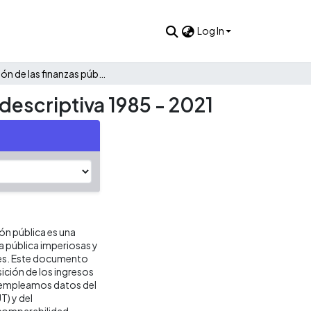
Log In
Evolución de las finanzas públicas de Acacías: Una mirada descriptiva 1985 - 2021
descriptiva 1985 - 2021
ión pública es una
ca pública imperiosas y
res. Este documento
ición de los ingresos
is empleamos datos del
T) y del
 comparabilidad