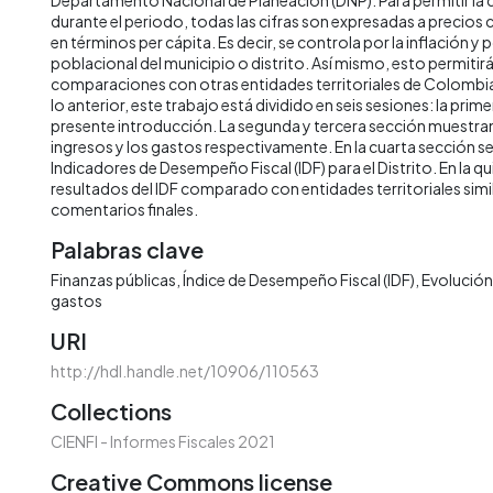
durante el periodo, todas las cifras son expresadas a precios
en términos per cápita. Es decir, se controla por la inflación y 
poblacional del municipio o distrito. Así mismo, esto permitirá 
comparaciones con otras entidades territoriales de Colombia 
lo anterior, este trabajo está dividido en seis sesiones: la prime
presente introducción. La segunda y tercera sección muestran 
ingresos y los gastos respectivamente. En la cuarta sección s
Indicadores de Desempeño Fiscal (IDF) para el Distrito. En la qu
resultados del IDF comparado con entidades territoriales simila
comentarios finales.
Palabras clave
Finanzas públicas
Índice de Desempeño Fiscal (IDF)
Evolución 
gastos
URI
http://hdl.handle.net/10906/110563
Collections
CIENFI - Informes Fiscales 2021
Creative Commons license