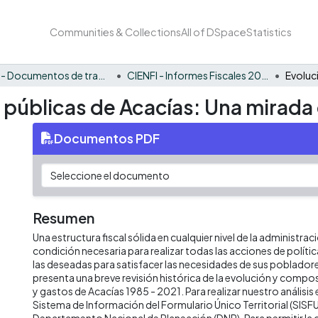
Communities & Collections
All of DSpace
Statistics
CIENFI - Documentos de trabajos, técnicos y de divulgación
CIENFI - Informes Fiscales 2021
s públicas de Acacías: Una mirada 
Documentos PDF
Resumen
Una estructura fiscal sólida en cualquier nivel de la administrac
condición necesaria para realizar todas las acciones de políti
las deseadas para satisfacer las necesidades de sus poblado
presenta una breve revisión histórica de la evolución y compos
y gastos de Acacías 1985 - 2021. Para realizar nuestro anális
Sistema de Información del Formulario Único Territorial (SISFU
Departamento Nacional de Planeación (DNP). Para permitir la