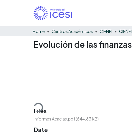
Home
Centros Académicos
CIENFI
Evolución de las finanza
Loading...
Files
Informes Acacias.pdf
(644.83 KB)
Date