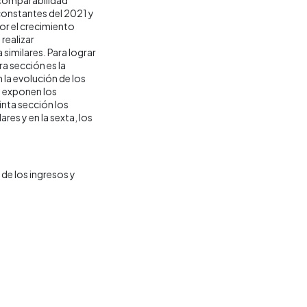
 constantes del 2021 y
por el crecimiento
realizar
similares. Para lograr
ra sección es la
la evolución de los
e exponen los
inta sección los
res y en la sexta, los
de los ingresos y