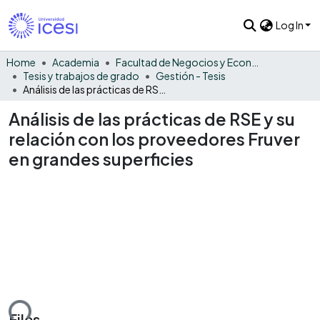
Log In
Home
Academia
Facultad de Negocios y Economía
Tesis y trabajos de grado
Gestión - Tesis
Análisis de las prácticas de RSE y su relación con los proveedores Fruver en grandes superficies
Análisis de las prácticas de RSE y su
relación con los proveedores Fruver
en grandes superficies
ding...
Files