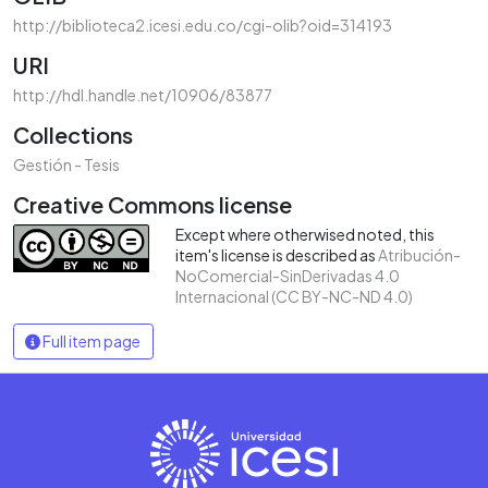
http://biblioteca2.icesi.edu.co/cgi-olib?oid=314193
URI
http://hdl.handle.net/10906/83877
Collections
Gestión - Tesis
Creative Commons license
Except where otherwised noted, this
item's license is described as
Atribución-
NoComercial-SinDerivadas 4.0
Internacional (CC BY-NC-ND 4.0)
Full item page