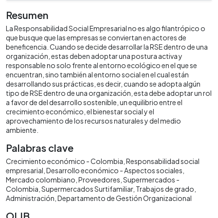
Resumen
La Responsabilidad Social Empresarial no es algo filantrópico o
que busque que las empresas se conviertan en actores de
beneficencia. Cuando se decide desarrollar la RSE dentro de una
organización, estas deben adoptar una postura activa y
responsable no solo frente al entorno ecológico en el que se
encuentran, sino también al entorno social en el cual están
desarrollando sus prácticas, es decir, cuando se adopta algún
tipo de RSE dentro de una organización, esta debe adoptar un rol
a favor de del desarrollo sostenible, un equilibrio entre el
crecimiento económico, el bienestar social y el
aprovechamiento de los recursos naturales y del medio
ambiente.
Palabras clave
Crecimiento económico - Colombia
Responsabilidad social
empresarial
Desarrollo económico - Aspectos sociales
Mercado colombiano
Proveedores
Supermercados -
Colombia
Supermercados Surtifamiliar
Trabajos de grado
Administración
Departamento de Gestión Organizacional
OLIB