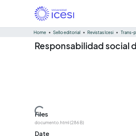
Home
Sello editorial
Revistas Icesi
Trans-p
Responsabilidad social de
Loading...
Files
documento.html
(286 B)
Date