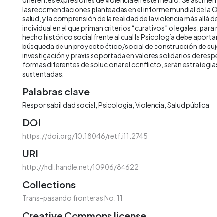
las recomendaciones planteadas en el informe mundial de la O
salud, y la comprensión de la realidad de la violencia más allá 
individual en el que priman criterios “curativos” o legales, pa
hecho histórico social frente al cual la Psicología debe aporta
búsqueda de un proyecto ético/social de construcción de su
investigación y praxis soportada en valores solidarios de respe
formas diferentes de solucionar el conflicto, serán estrategia
sustentadas.
Palabras clave
Responsabilidad social
Psicología
Violencia
Salud pública
DOI
https://doi.org/10.18046/retf.i11.2745
URI
http://hdl.handle.net/10906/84622
Collections
Trans-pasando fronteras No. 11
Creative Commons license