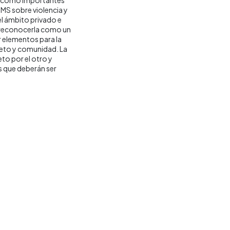
MS sobre violencia y
del ámbito privado e
ra reconocerla como un
r elementos para la
jeto y comunidad. La
to por el otro y
s que deberán ser