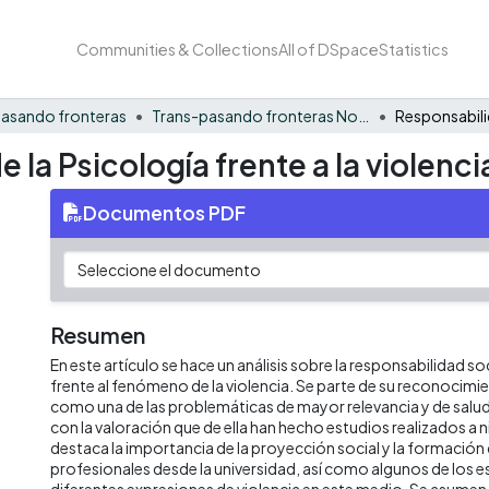
Communities & Collections
All of DSpace
Statistics
asando fronteras
Trans-pasando fronteras No. 11
 la Psicología frente a la violenci
Documentos PDF
Resumen
En este artículo se hace un análisis sobre la responsabilidad soc
frente al fenómeno de la violencia. Se parte de su reconocimi
como una de las problemáticas de mayor relevancia y de salud
con la valoración que de ella han hecho estudios realizados a ni
destaca la importancia de la proyección social y la formación
profesionales desde la universidad, así como algunos de los e
diferentes expresiones de violencia en este medio. Se asum