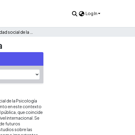
Log In
Responsabilidad social de la Psicología frente a la violencia
a
ial de la Psicología
ento en este contexto
 pública, que coincide
vel internacional. Se
 de futuros
studios sobre las
en como importantes