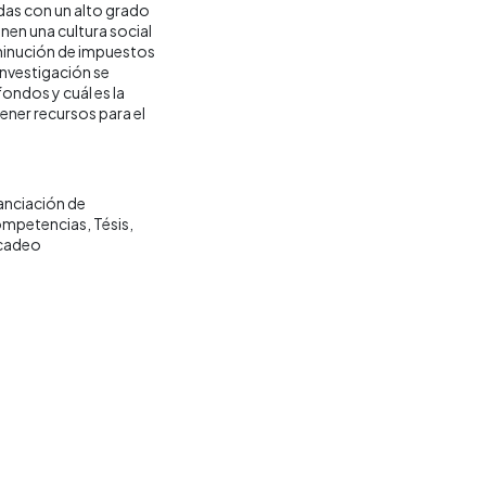
vadas con un alto grado
enen una cultura social
minución de impuestos
investigación se
fondos y cuál es la
ener recursos para el
anciación de
competencias
Tésis
cadeo