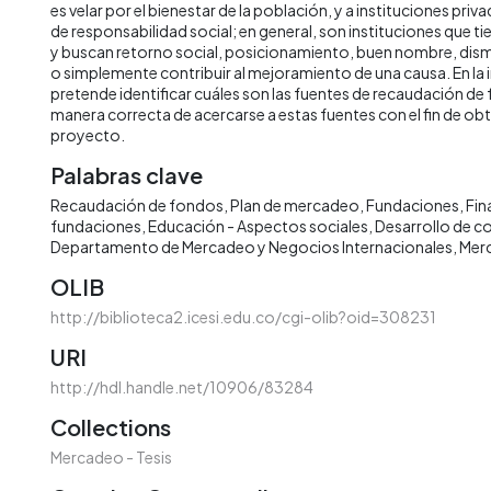
es velar por el bienestar de la población, y a instituciones pri
de responsabilidad social; en general, son instituciones que ti
y buscan retorno social, posicionamiento, buen nombre, dis
o simplemente contribuir al mejoramiento de una causa. En la 
pretende identificar cuáles son las fuentes de recaudación de 
manera correcta de acercarse a estas fuentes con el fin de obt
proyecto.
Palabras clave
Recaudación de fondos
Plan de mercadeo
Fundaciones
Fin
fundaciones
Educación - Aspectos sociales
Desarrollo de 
Departamento de Mercadeo y Negocios Internacionales
Mer
OLIB
http://biblioteca2.icesi.edu.co/cgi-olib?oid=308231
URI
http://hdl.handle.net/10906/83284
Collections
Mercadeo - Tesis