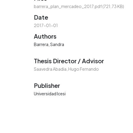
barrera_plan_mercadeo_2017.pdf
(721.73 KB)
Date
2017-01-01
Authors
Barrera, Sandra
Thesis Director / Advisor
Saavedra Abadia, Hugo Fernando
Publisher
Universidad Icesi