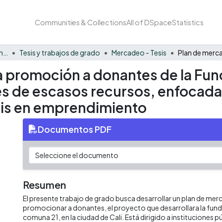
Communities & Collections
All of DSpace
Statistics
Facultad de Negocios y Economía
Tesis y trabajos de grado
Mercadeo - Tesis
a promoción a donantes de la Fun
s de escasos recursos, enfocada 
is en emprendimiento
Documentos PDF
Resumen
El presente trabajo de grado busca desarrollar un plan de me
promocionar a donantes, el proyecto que desarrollara la funda
comuna 21, en la ciudad de Cali. Está dirigido a instituciones 