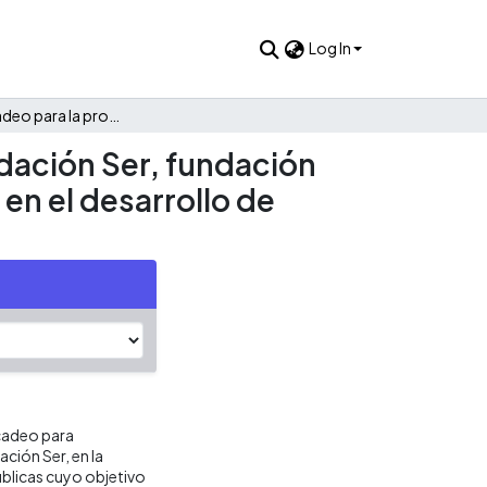
Log In
Plan de mercadeo para la promoción a donantes de la Fundación Ser, fundación para niños y adolescentes de escasos recursos, enfocada en el desarrollo de competencias con énfasis en emprendimiento
dación Ser, fundación
en el desarrollo de
rcadeo para
ción Ser, en la
públicas cuyo objetivo