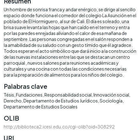
Resumen
Un hombre de sonrisa franca y andar enérgico, se dirige al sencillo
espacio donde funciona el comedor del colegio La Asunción en el
poblado de El Hormiguero, al sur de Cali. El día es soleado, una
brisa suave levanta las hojas que han caído en el terreno y entra
por las paredes enrejadas aliviando el calor de esa mañana de
septiembre. Las personas congregadas en el salón responden a
la amabilidad de su saludo con un gesto tímido que él agradece.
Todos esperan el acto simbólico que dará inicio a la construcción
de las nuevas instalaciones entre las que se destacan un centro
parroquial , nuevos salones para reuniones académicas y
culturales y una cocina con todas las condiciones necesarias
para la preparación de alimentos para los niños del colegio.
Palabras clave
Tésis
Fundaciones
Responsabilidad social
Innovación social
Derecho
Departamento de Estudios Jurídicos
Sociología
Departamento de Estudios Sociales
OLIB
http://biblioteca2.icesi.edu.co/cgi-olib?oid=308292
URI