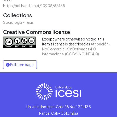
http://hdl.handle.net/10906/83188
Collections
Sociología - Tesis
Creative Commons license
Except where otherwised noted, this
item's license is described as
Atribución-
NoComercial-SinDerivadas 4.0
Internacional (CC BY-NC-ND 4.0)
Full item page
Universidad Icesi: Calle 18 No. 122-135
Pance, Cali - Colombia