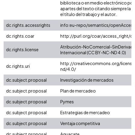
biblioteca o en medio electrónico po
apartes del texto citando siempre la fu
el título del trabajo y el autor.
dc.rights.accessrights
info:eu-repo/semantics/openAccess
dc.rights.coar
http://purl.org/coar/access_right/c
Atribución-NoComercial-SinDerivada
dc.rights.license
Internacional (CC BY-NC-ND 4.0)
http://creativecommons.org/license
dc.rights.uri
nd/4.0/
dc.subject.proposal
Investigación de mercados
dc.subject.proposal
Plan de mercadeo
dc.subject.proposal
Pymes
dc.subject.proposal
Estrategias de mercadeo
dc.subject.proposal
Ventaja competitiva
dc.subject.proposal
Aguacate