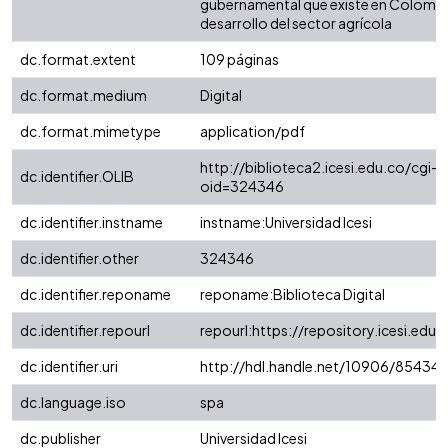
gubernamental que existe en Colombia
desarrollo del sector agrícola
dc.format.extent
109 páginas
dc.format.medium
Digital
dc.format.mimetype
application/pdf
http://biblioteca2.icesi.edu.co/cgi-o
dc.identifier.OLIB
oid=324346
dc.identifier.instname
instname:Universidad Icesi
dc.identifier.other
324346
dc.identifier.reponame
reponame:Biblioteca Digital
dc.identifier.repourl
repourl:https://repository.icesi.edu.
dc.identifier.uri
http://hdl.handle.net/10906/85434
dc.language.iso
spa
dc.publisher
Universidad Icesi