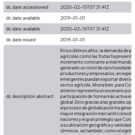
dc.date.accessioned
2020-02-15T07:31:41Z
dc.date.available
2019-01-01
dc.date.available
2020-02-15T07:31:41Z
dc.date.issued
2019-01-01
En los últimos años, la demanda de p
agrícolas como las frutas ha present
incremento constante a nivel mundial. 
generado un crisol de oportunidades 
productores y empresarios, en especia
emergentes puedan exportar diversos
sector agrícola. Ahora bien, para Col
anterior representa un escenario posit
dc.description.abstract
participación de forma más activa en
global. Esto gracias a las grandes op
el proceso de globalización ha genera
mayor integración mercantil consolida
naciones y el gran privilegio que Col
a su ubicación geográfica y variedad d
térmicos, así también, como el signif