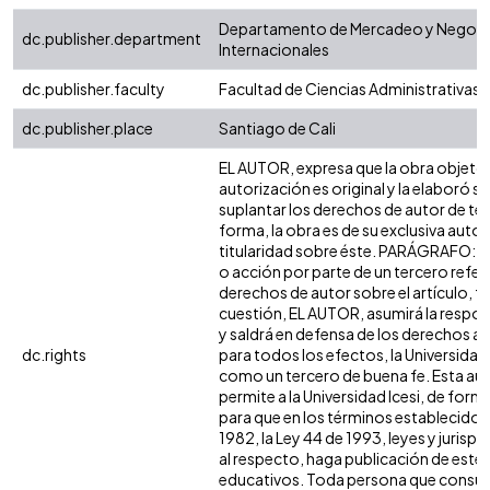
Departamento de Mercadeo y Negoc
dc.publisher.department
Internacionales
dc.publisher.faculty
Facultad de Ciencias Administrativas
dc.publisher.place
Santiago de Cali
EL AUTOR, expresa que la obra objeto 
autorización es original y la elaboró si
suplantar los derechos de autor de terc
forma, la obra es de su exclusiva autorí
titularidad sobre éste. PARÁGRAFO: e
o acción por parte de un tercero refer
derechos de autor sobre el artículo, fo
cuestión, EL AUTOR, asumirá la respon
y saldrá en defensa de los derechos a
dc.rights
para todos los efectos, la Universidad 
como un tercero de buena fe. Esta aut
permite a la Universidad Icesi, de forma
para que en los términos establecidos 
1982, la Ley 44 de 1993, leyes y jurisp
al respecto, haga publicación de este 
educativos. Toda persona que consulte