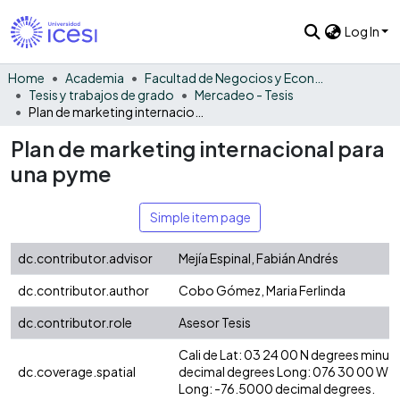
Log In
Home
Academia
Facultad de Negocios y Economía
Tesis y trabajos de grado
Mercadeo - Tesis
Plan de marketing internacional para una pyme
Plan de marketing internacional para
una pyme
Simple item page
dc.contributor.advisor
Mejía Espinal, Fabián Andrés
dc.contributor.author
Cobo Gómez, Maria Ferlinda
dc.contributor.role
Asesor Tesis
Cali de Lat: 03 24 00 N degrees minut
dc.coverage.spatial
decimal degrees Long: 076 30 00 W d
Long: -76.5000 decimal degrees.