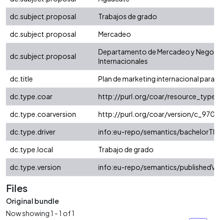
dc.subject.proposal
Trabajos de grado
dc.subject.proposal
Mercadeo
Departamento de Mercadeo y Negoc
dc.subject.proposal
Internacionales
dc.title
Plan de marketing internacional para
dc.type.coar
http://purl.org/coar/resource_type/
dc.type.coarversion
http://purl.org/coar/version/c_97
dc.type.driver
info:eu-repo/semantics/bachelorThe
dc.type.local
Trabajo de grado
dc.type.version
info:eu-repo/semantics/publishedVe
Files
Original bundle
Now showing
1 - 1 of 1