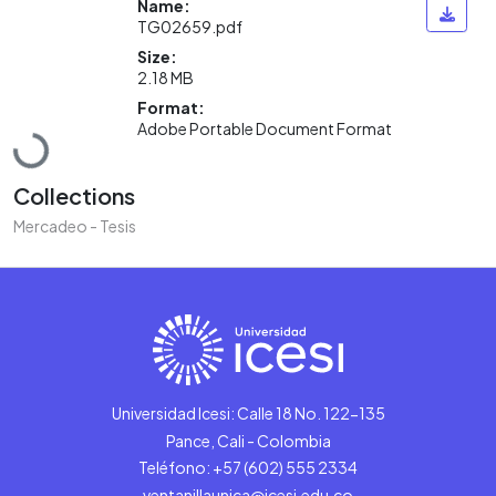
Name:
TG02659.pdf
Size:
2.18 MB
Format:
Adobe Portable Document Format
Loading...
Collections
Mercadeo - Tesis
Universidad Icesi: Calle 18 No. 122-135
Pance, Cali - Colombia
Teléfono: +57 (602) 555 2334
ventanillaunica@icesi.edu.co