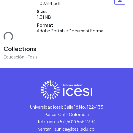
T02314.pdf
Size:
1.31 MB
Loading...
Format:
Adobe Portable Document Format
Collections
Educación - Tesis
Universidad Icesi: Calle 18 No. 122-135
Pance, Cali - Colombia
Teléfono: +57 (602) 555 2334
ventanillaunica@icesi.edu.co