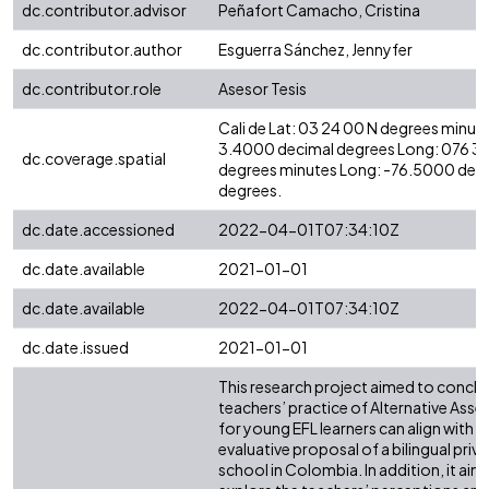
dc.contributor.advisor
Peñafort Camacho, Cristina
dc.contributor.author
Esguerra Sánchez, Jennyfer
dc.contributor.role
Asesor Tesis
Cali de Lat: 03 24 00 N degrees minute
3.4000 decimal degrees Long: 076 3
dc.coverage.spatial
degrees minutes Long: -76.5000 dec
degrees.
dc.date.accessioned
2022-04-01T07:34:10Z
dc.date.available
2021-01-01
dc.date.available
2022-04-01T07:34:10Z
dc.date.issued
2021-01-01
This research project aimed to concl
teachers’ practice of Alternative Ass
for young EFL learners can align with t
evaluative proposal of a bilingual priv
school in Colombia. In addition, it aim