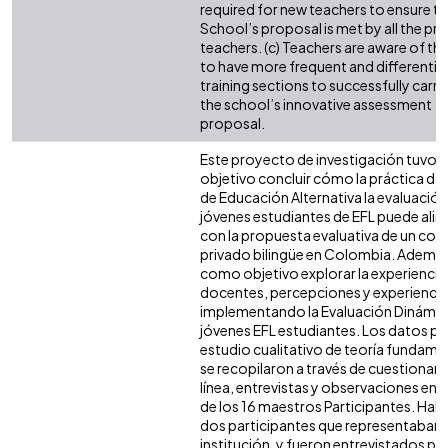
required for new teachers to ensure th
School’s proposal is met by all the pr
teachers. (c) Teachers are aware of th
to have more frequent and differentia
training sections to successfully carry
the school’s innovative assessment
proposal.
Este proyecto de investigación tuvo
objetivo concluir cómo la práctica d
de Educación Alternativa la evaluación
jóvenes estudiantes de EFL puede alin
con la propuesta evaluativa de un col
privado bilingüe en Colombia. Además
como objetivo explorar la experiencia 
docentes, percepciones y experienci
implementando la Evaluación Dinámic
jóvenes EFL estudiantes. Los datos pa
estudio cualitativo de teoría fundam
se recopilaron a través de cuestionari
línea, entrevistas y observaciones en el
de los 16 maestros Participantes. Hab
dos participantes que representaban a
institución, y fueron entrevistados pa