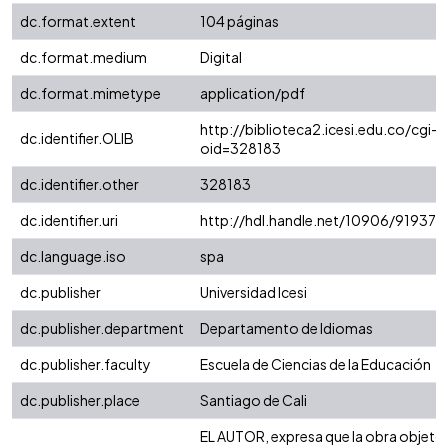
dc.format.extent
104 páginas
dc.format.medium
Digital
dc.format.mimetype
application/pdf
http://biblioteca2.icesi.edu.co/cgi-o
dc.identifier.OLIB
oid=328183
dc.identifier.other
328183
dc.identifier.uri
http://hdl.handle.net/10906/91937
dc.language.iso
spa
dc.publisher
Universidad Icesi
dc.publisher.department
Departamento de Idiomas
dc.publisher.faculty
Escuela de Ciencias de la Educación
dc.publisher.place
Santiago de Cali
EL AUTOR, expresa que la obra objeto 