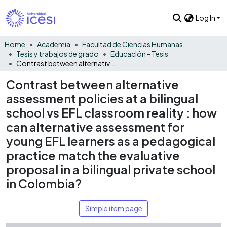
Log In
Home
Academia
Facultad de Ciencias Humanas
Tesis y trabajos de grado
Educación - Tesis
Contrast between alternative assessment policies at a bilingual school vs EFL classroom reality : how can alternative assessment for young EFL learners as a pedagogical practice match the evaluative proposal in a bilingual private school in Colombia?
Contrast between alternative
assessment policies at a bilingual
school vs EFL classroom reality : how
can alternative assessment for
young EFL learners as a pedagogical
practice match the evaluative
proposal in a bilingual private school
in Colombia?
Simple item page