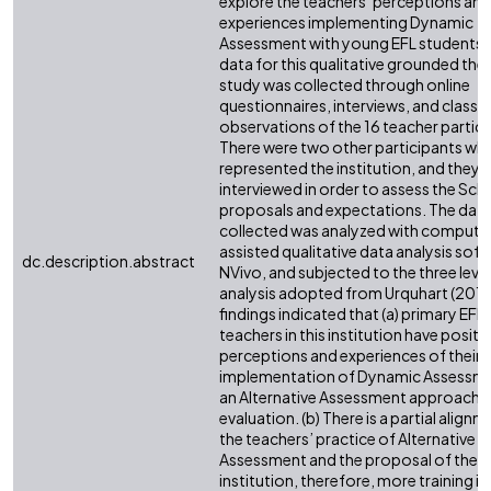
explore the teachers’ perceptions and
experiences implementing Dynamic
Assessment with young EFL students.
data for this qualitative grounded the
study was collected through online
questionnaires, interviews, and class
observations of the 16 teacher partici
There were two other participants wh
represented the institution, and they 
interviewed in order to assess the Sch
proposals and expectations. The dat
collected was analyzed with compute
assisted qualitative data analysis sof
dc.description.abstract
NVivo, and subjected to the three level
analysis adopted from Urquhart (2013
findings indicated that (a) primary EFL
teachers in this institution have positi
perceptions and experiences of their
implementation of Dynamic Assessme
an Alternative Assessment approach 
evaluation. (b) There is a partial alignm
the teachers’ practice of Alternative
Assessment and the proposal of the
institution, therefore, more training is