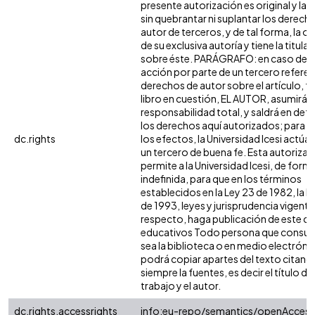
presente autorización es original y la 
sin quebrantar ni suplantar los derech
autor de terceros, y de tal forma, la ob
de su exclusiva autoría y tiene la titula
sobre éste. PARÁGRAFO: en caso de q
acción por parte de un tercero referen
derechos de autor sobre el artículo, fo
libro en cuestión, EL AUTOR, asumirá l
responsabilidad total, y saldrá en def
los derechos aquí autorizados; para 
dc.rights
los efectos, la Universidad Icesi actú
un tercero de buena fe. Esta autorizac
permite a la Universidad Icesi, de form
indefinida, para que en los términos
establecidos en la Ley 23 de 1982, la L
de 1993, leyes y jurisprudencia vigente 
respecto, haga publicación de este co
educativos Todo persona que consult
sea la biblioteca o en medio electróni
podrá copiar apartes del texto citand
siempre la fuentes, es decir el título del
trabajo y el autor.
dc.rights.accessrights
info:eu-repo/semantics/openAccess