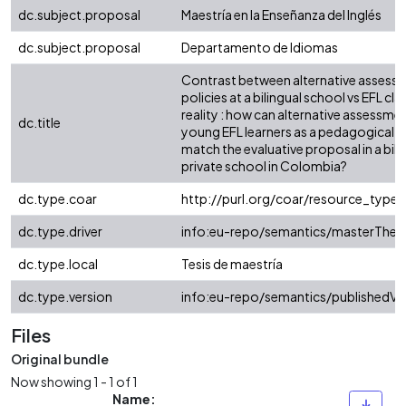
dc.subject.proposal
Maestría en la Enseñanza del Inglés
dc.subject.proposal
Departamento de Idiomas
Contrast between alternative assess
policies at a bilingual school vs EFL c
reality : how can alternative assessme
dc.title
young EFL learners as a pedagogical p
match the evaluative proposal in a bili
private school in Colombia?
dc.type.coar
http://purl.org/coar/resource_type
dc.type.driver
info:eu-repo/semantics/masterThesi
dc.type.local
Tesis de maestría
dc.type.version
info:eu-repo/semantics/publishedVe
Files
Original bundle
Now showing
1 - 1 of 1
Name: