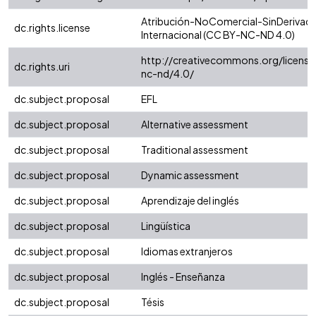
Atribución-NoComercial-SinDerivada
dc.rights.license
Internacional (CC BY-NC-ND 4.0)
http://creativecommons.org/license
dc.rights.uri
nc-nd/4.0/
dc.subject.proposal
EFL
dc.subject.proposal
Alternative assessment
dc.subject.proposal
Traditional assessment
dc.subject.proposal
Dynamic assessment
dc.subject.proposal
Aprendizaje del inglés
dc.subject.proposal
Lingüística
dc.subject.proposal
Idiomas extranjeros
dc.subject.proposal
Inglés - Enseñanza
dc.subject.proposal
Tésis