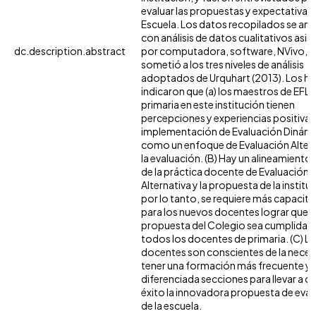
evaluar las propuestas y expectativas 
Escuela. Los datos recopilados se ana
con análisis de datos cualitativos asis
dc.description.abstract
por computadora, software, NVivo, y
sometió a los tres niveles de análisis
adoptados de Urquhart (2013). Los ha
indicaron que (a) los maestros de EFL 
primaria en este institución tienen
percepciones y experiencias positivas
implementación de Evaluación Dinám
como un enfoque de Evaluación Altern
la evaluación. (B) Hay un alineamiento 
de la práctica docente de Evaluación
Alternativa y la propuesta de la institu
por lo tanto, se requiere más capacit
para los nuevos docentes lograr que l
propuesta del Colegio sea cumplida 
todos los docentes de primaria. (C) L
docentes son conscientes de la neces
tener una formación más frecuente y
diferenciada secciones para llevar a 
éxito la innovadora propuesta de eva
de la escuela.