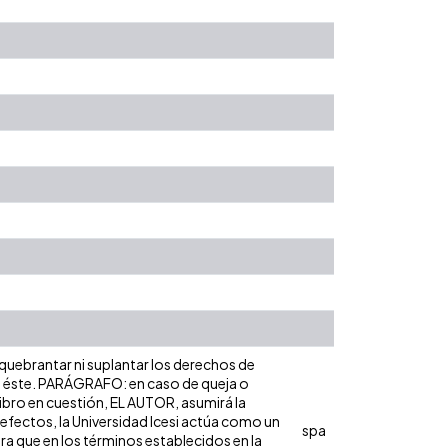
 quebrantar ni suplantar los derechos de
obre éste. PARÁGRAFO: en caso de queja o
libro en cuestión, EL AUTOR, asumirá la
 efectos, la Universidad Icesi actúa como un
spa
ara que en los términos establecidos en la