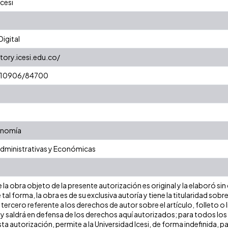
cesi
igital
tory.icesi.edu.co/
et/10906/84700
onomía
Administrativas y Económicas
la obra objeto de la presente autorización es original y la elaboró sin
 tal forma, la obra es de su exclusiva autoría y tiene la titularidad s
tercero referente a los derechos de autor sobre el artículo, folleto o 
 y saldrá en defensa de los derechos aquí autorizados; para todos los
ta autorización, permite a la Universidad Icesi, de forma indefinida, p