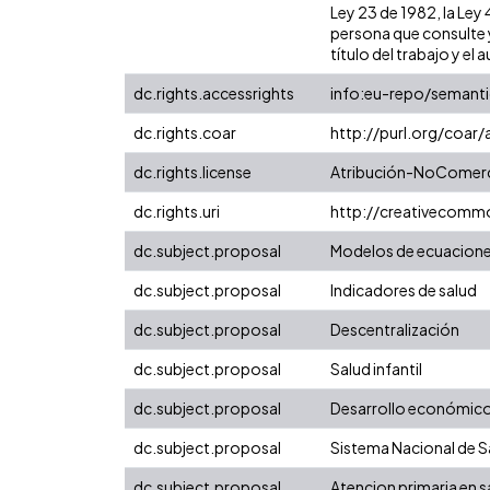
Ley 23 de 1982, la Ley
persona que consulte y
título del trabajo y el a
dc.rights.accessrights
info:eu-repo/semant
dc.rights.coar
http://purl.org/coar
dc.rights.license
Atribución-NoComerci
dc.rights.uri
http://creativecomm
dc.subject.proposal
Modelos de ecuacione
dc.subject.proposal
Indicadores de salud
dc.subject.proposal
Descentralización
dc.subject.proposal
Salud infantil
dc.subject.proposal
Desarrollo económic
dc.subject.proposal
Sistema Nacional de S
dc.subject.proposal
Atencion primaria en s