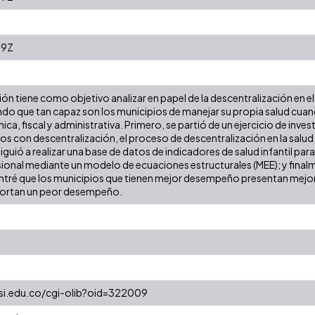
09Z
ón tiene como objetivo analizar en papel de la descentralización en el
o que tan capaz son los municipios de manejar su propia salud cuando
ca, fiscal y administrativa. Primero, se partió de un ejercicio de in
 con descentralización, el proceso de descentralización en la salud 
guió a realizar una base de datos de indicadores de salud infantil para
sional mediante un modelo de ecuaciones estructurales (MEE); y finalm
ontré que los municipios que tienen mejor desempeño presentan mej
eportan un peor desempeño.
cesi.edu.co/cgi-olib?oid=322009