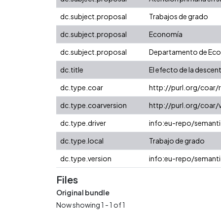
dc.subject.proposal
Trabajos de grado
dc.subject.proposal
Economía
dc.subject.proposal
Departamento de Ec
dc.title
El efecto de la descent
dc.type.coar
http://purl.org/coar
dc.type.coarversion
http://purl.org/coa
dc.type.driver
info:eu-repo/semanti
dc.type.local
Trabajo de grado
dc.type.version
info:eu-repo/semanti
Files
Original bundle
Now showing
1 - 1 of 1