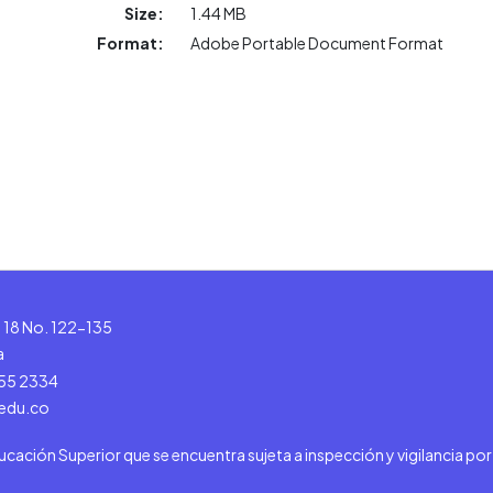
Size:
1.44 MB
Format:
Adobe Portable Document Format
le 18 No. 122-135
a
555 2334
.edu.co
ducación Superior que se encuentra sujeta a inspección y vigilancia po