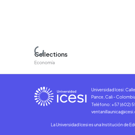
Loading...
Collections
Economía
Universidad Icesi: Cal
Pance, Cali - Colombi
Teléfono: +57 (602) 
ventanillaunica@icesi
La Universidad Icesi es una Institución de E