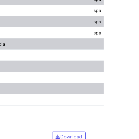
spa
spa
spa
bia
Download