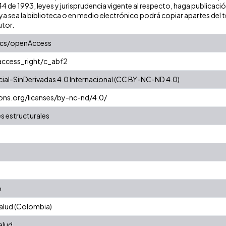
 44 de 1993, leyes y jurisprudencia vigente al respecto, haga publicaci
a sea la biblioteca o en medio electrónico podrá copiar apartes del te
utor.
ics/openAccess
/access_right/c_abf2
al-SinDerivadas 4.0 Internacional (CC BY-NC-ND 4.0)
ons.org/licenses/by-nc-nd/4.0/
s estructurales
o
alud (Colombia)
alud