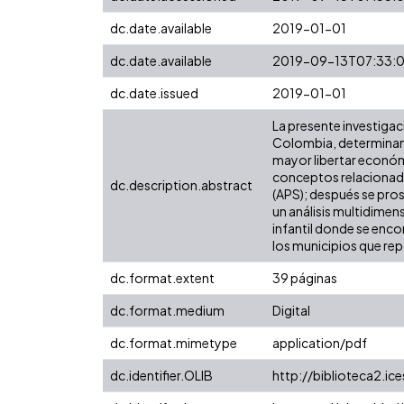
dc.date.available
2019-01-01
dc.date.available
2019-09-13T07:33:
dc.date.issued
2019-01-01
La presente investigaci
Colombia, determinand
mayor libertar económi
conceptos relacionados
dc.description.abstract
(APS); después se prosi
un análisis multidimen
infantil donde se enc
los municipios que r
dc.format.extent
39 páginas
dc.format.medium
Digital
dc.format.mimetype
application/pdf
dc.identifier.OLIB
http://biblioteca2.i