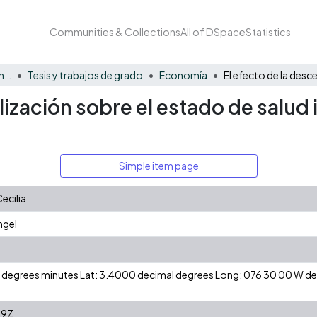
Communities & Collections
All of DSpace
Statistics
Facultad de Negocios y Economía
Tesis y trabajos de grado
Economía
lización sobre el estado de salud i
Simple item page
Cecilia
ngel
 N degrees minutes Lat: 3.4000 decimal degrees Long: 076 30 00 W 
09Z