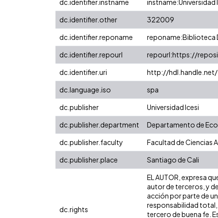
dc.identifier.instname
instname:Universidad I
dc.identifier.other
322009
dc.identifier.reponame
reponame:Biblioteca D
dc.identifier.repourl
repourl:https://reposi
dc.identifier.uri
http://hdl.handle.n
dc.language.iso
spa
dc.publisher
Universidad Icesi
dc.publisher.department
Departamento de Ec
dc.publisher.faculty
Facultad de Ciencias 
dc.publisher.place
Santiago de Cali
EL AUTOR, expresa que 
autor de terceros, y de
acción por parte de un 
responsabilidad total,
dc.rights
tercero de buena fe. Es