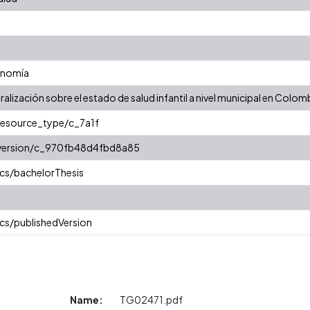
onomía
ralización sobre el estado de salud infantil a nivel municipal en Colom
/resource_type/c_7a1f
r/version/c_970fb48d4fbd8a85
cs/bachelorThesis
cs/publishedVersion
Name:
TG02471.pdf