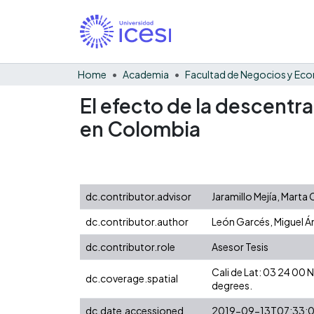
Home
Academia
El efecto de la descentra
en Colombia
dc.contributor.advisor
Jaramillo Mejía, Marta 
dc.contributor.author
León Garcés, Miguel Á
dc.contributor.role
Asesor Tesis
Cali de Lat: 03 24 00
dc.coverage.spatial
degrees.
dc.date.accessioned
2019-09-13T07:33: