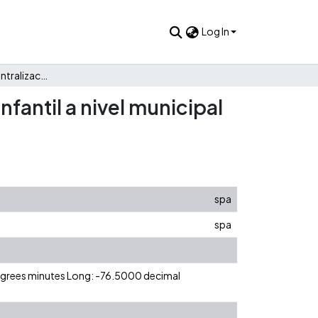
Log In
El efecto de la descentralización sobre el estado de salud infantil a nivel municipal en Colombia
nfantil a nivel municipal
spa
spa
degrees minutes Long: -76.5000 decimal