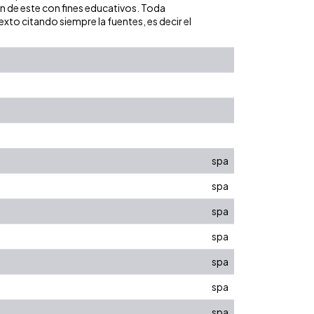
ón de este con fines educativos. Toda
xto citando siempre la fuentes, es decir el
spa
spa
spa
spa
spa
spa
spa