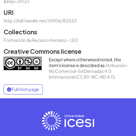
&key=39123
URI
http://hdl.handle.net/10906/83033
Collections
Formación de Recurso Humano - LEO
Creative Commons license
Except where otherwised noted, this
item's license is described as
Atribución-
NoComercial-SinDerivadas 4.0
Internacional (CC BY-NC-ND 4.0)
Full item page