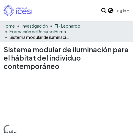
Log In
Home
Investigación
FI - Leonardo
Formación de Recurso Humano - LEO
Sistema modular de iluminación para el hábitat del individuo contemporáneo
Sistema modular de iluminación para
el hábitat del individuo
contemporáneo
Loading...
Files