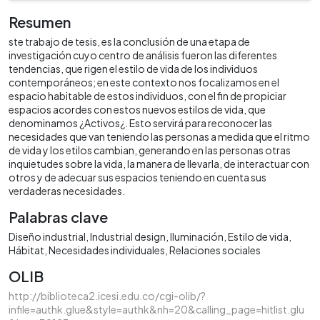
Resumen
ste trabajo de tesis, es la conclusión de una etapa de
investigación cuyo centro de análisis fueron las diferentes
tendencias, que rigen el estilo de vida de los individuos
contemporáneos; en este contexto nos focalizamos en el
espacio habitable de estos individuos, con el fin de propiciar
espacios acordes con estos nuevos estilos de vida, que
denominamos ¿Activos¿. Esto servirá para reconocer las
necesidades que van teniendo las personas a medida que el ritmo
de vida y los etilos cambian, generando en las personas otras
inquietudes sobre la vida, la manera de llevarla, de interactuar con
otros y de adecuar sus espacios teniendo en cuenta sus
verdaderas necesidades.
Palabras clave
Diseño industrial
Industrial design
Iluminación
Estilo de vida
Hábitat
Necesidades individuales
Relaciones sociales
OLIB
http://biblioteca2.icesi.edu.co/cgi-olib/?
infile=authk.glue&style=authk&nh=20&calling_page=hitlist.glu