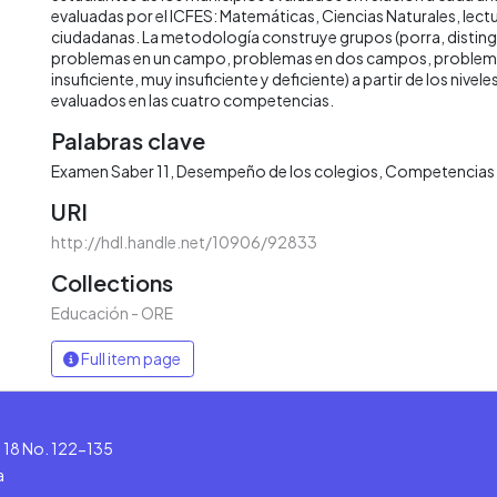
evaluadas por el ICFES: Matemáticas, Ciencias Naturales, lectur
ciudadanas. La metodología construye grupos (porra, distin
problemas en un campo, problemas en dos campos, problema
insuficiente, muy insuficiente y deficiente) a partir de los niv
evaluados en las cuatro competencias.
Palabras clave
Examen Saber 11
Desempeño de los colegios
Competencias
URI
http://hdl.handle.net/10906/92833
Collections
Educación - ORE
Full item page
le 18 No. 122-135
a