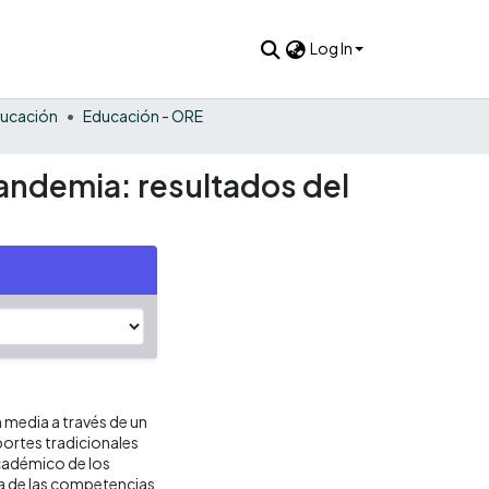
Log In
ucación
Educación - ORE
pandemia: resultados del
n media a través de un
portes tradicionales
académico de los
na de las competencias