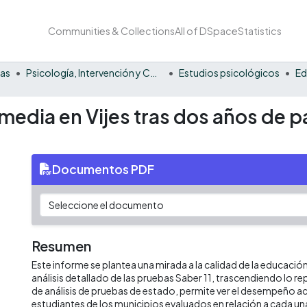
Communities & Collections
All of DSpace
Statistics
nas
Psicología, Intervención y Comportamiento
Estudios psicológicos
Ed
media en Vijes tras dos años de 
Documentos PDF
Resumen
Este informe se plantea una mirada a la calidad de la educació
análisis detallado de las pruebas Saber 11, trascendiendo lo re
de análisis de pruebas de estado, permite ver el desempeño 
estudiantes de los municipios evaluados en relación a cada u