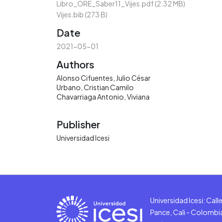
Libro_ORE_Saber11_Vijes.pdf
(2.32 MB)
Vijes.bib
(273 B)
Date
2021-05-01
Authors
Alonso Cifuentes, Julio César
Urbano, Cristian Camilo
Chavarriaga Antonio, Viviana
Publisher
Universidad Icesi
Universidad Icesi: Cal
Pance, Cali - Colombi