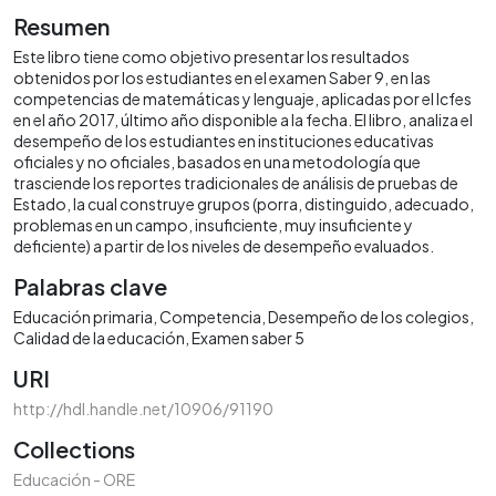
Resumen
Este libro tiene como objetivo presentar los resultados
obtenidos por los estudiantes en el examen Saber 9, en las
competencias de matemáticas y lenguaje, aplicadas por el Icfes
en el año 2017, último año disponible a la fecha. El libro, analiza el
desempeño de los estudiantes en instituciones educativas
oficiales y no oficiales, basados en una metodología que
trasciende los reportes tradicionales de análisis de pruebas de
Estado, la cual construye grupos (porra, distinguido, adecuado,
problemas en un campo, insuficiente, muy insuficiente y
deficiente) a partir de los niveles de desempeño evaluados.
Palabras clave
Educación primaria
Competencia
Desempeño de los colegios
Calidad de la educación
Examen saber 5
URI
http://hdl.handle.net/10906/91190
Collections
Educación - ORE