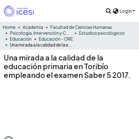
Log In
Home
Academia
Facultad de Ciencias Humanas
Psicología, Intervención y Comportamiento
Estudios psicológicos
Educación
Educación - ORE
Una mirada a la calidad de la educación primaria en Toribío empleando el examen Saber 5 2017.
Una mirada a la calidad de la
educación primaria en Toribío
empleando el examen Saber 5 2017.
ding...