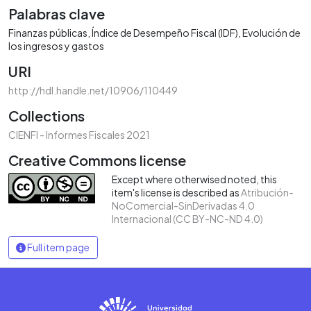
Palabras clave
Finanzas públicas
Índice de Desempeño Fiscal (IDF)
Evolución de
los ingresos y gastos
URI
http://hdl.handle.net/10906/110449
Collections
CIENFI - Informes Fiscales 2021
Creative Commons license
Except where otherwised noted, this
item's license is described as
Atribución-
NoComercial-SinDerivadas 4.0
Internacional (CC BY-NC-ND 4.0)
Full item page