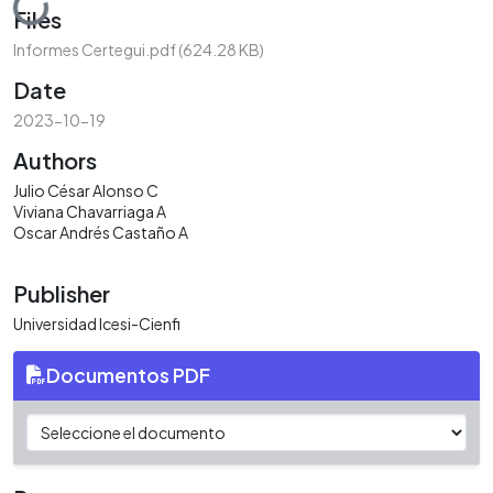
Loading...
Files
Informes Certegui.pdf
(624.28 KB)
Date
2023-10-19
Authors
Julio César Alonso C
Viviana Chavarriaga A
Oscar Andrés Castaño A
Publisher
Universidad Icesi-Cienfi
Documentos PDF