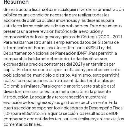
Resumen
Una estructura fiscal sólida en cualquier nivel de la administración
pública es una condición necesaria para realizar todas las
acciones de política pública imperiosas y las deseadas para
satisfacer las necesidades de sus pobladores. Este documento
presenta una breve revisión histórica de la evolución y
composición de los ingresos y gastos de Cértegui 2000 - 2021.
Para realizar nuestro análisis empleamos datos del Sistema de
Información del Formulario Único Territorial (SISFUT) y del
Departamento Nacional de Planeación (DNP). Para permitir la
comparabilidad durante el periodo, todas las cifras son
expresadas a precios constantes del 2021 y en términos per
cápita. Es decir, se controla por la inflación y por el crecimiento
poblacional del municipio o distrito. Así mismo, esto permitirá
realizar comparaciones con otras entidades territoriales de
Colombia similares. Para lograr lo anterior, este trabajo está
dividido en seis sesiones: la primera sección es la presente
introducción. La segunda y tercera sección muestran la
evolución de los ingresos y los gastos respectivamente. En la
cuarta sección se exponen los Indicadores de Desempeño Fiscal
(IDF) para el Distrito. En la quinta sección los resultados del IDF
comparado con entidades territoriales similares y en la sexta, los
comentarios finales.