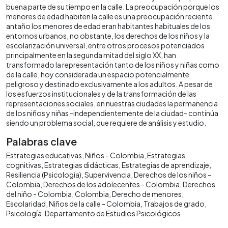
buena parte de su tiempo en la calle. La preocupación porque los
menores de edad habiten la calle es una preocupación reciente,
antaño los menores de edad eran habitantes habituales de los
entornos urbanos, no obstante, los derechos de los niños y la
escolarización universal, entre otros procesos potenciados
principalmente en la segunda mitad del siglo XX, han
transformado la representación tanto de los niños y niñas como
de la calle, hoy considerada un espacio potencialmente
peligroso y destinado exclusivamente a los adultos. A pesar de
los esfuerzos institucionales y de la transformación de las
representaciones sociales, en nuestras ciudades la permanencia
de los niños y niñas -independientemente de la ciudad- continúa
siendo un problema social, que requiere de análisis y estudio.
Palabras clave
Estrategias educativas
Niños - Colombia
Estrategias
cognitivas
Estrategias didácticas
Estrategias de aprendizaje
Resiliencia (Psicología)
Supervivencia
Derechos de los niños -
Colombia
Derechos de los adolecentes - Colombia
Derechos
del niño - Colombia
Colombia
Derecho de menores
Escolaridad
Niños de la calle - Colombia
Trabajos de grado
Psicología
Departamento de Estudios Psicológicos