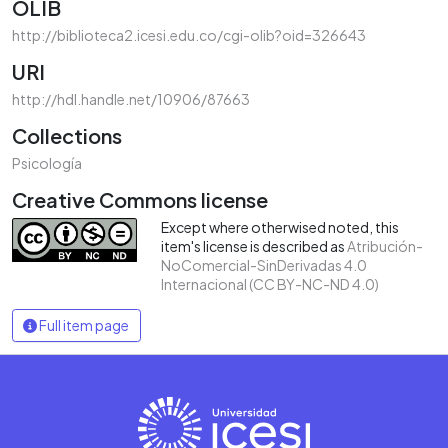
OLIB
http://biblioteca2.icesi.edu.co/cgi-olib?oid=326643
URI
http://hdl.handle.net/10906/87663
Collections
Psicología
Creative Commons license
Except where otherwised noted, this
item's license is described as
Atribución-
NoComercial-SinDerivadas 4.0
Internacional (CC BY-NC-ND 4.0)
Full item page