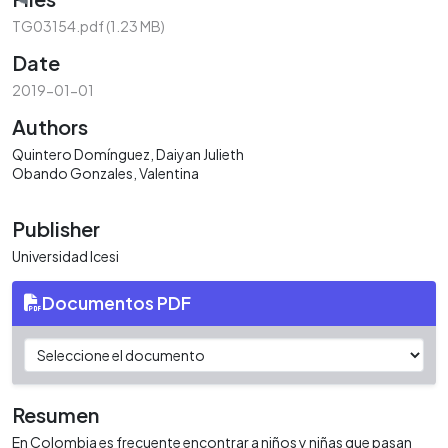
Loading...
TG03154.pdf
(1.23 MB)
Date
2019-01-01
Authors
Quintero Domínguez, Daiyan Julieth
Obando Gonzales, Valentina
Publisher
Universidad Icesi
Documentos PDF
Resumen
En Colombia es frecuente encontrar a niños y niñas que pasan