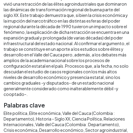
vivió una retracción de las élites agroindustriales que dominaron
las dinámicas de transformación regional de buena parte del
siglo XX. Este trabajo demuestra que, si bien la crisis económica y
la irrupción del narcotráfico en las distintas esferas del poder
regional durante la década de 1990 tuvieron un impacto sobre el
fenómeno, la explicación de dicha retracción se encuentra en una
expansión gradual y prolongada (de varias décadas) del poder
infraestructural del estado nacional. Al confirmar el argumento, el
trabajo se constituye en un aporte a los estudios sobre élites y
desarrollo en el Valle del Cauca pero, además, a los debates más
amplios de la academia nacional sobre los procesos de
configuración estatal en el país. Procesos que, a la fecha, no solo
descuidan el estudio de casos regionales con los más altos
niveles de desarrollo económico y presencia estatal, sino los
cambios graduales -y disputados- de un estado nacional
generalmente considerado como inalterablemente débil -y
cooptado-.
Palabras clave
Elite política
Elite económica
Valle del Cauca (Colombia :
Departamento)
Historia - Siglo XX
Ciencia Política
Relaciones
Internacionales
Valle del Cauca (Colombia : Departamento)
Crisis económica
Desarrollo económico
Sector agroindustrial