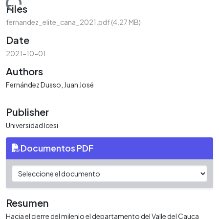
Loading...
Files
fernandez_elite_cana_2021.pdf
(4.27 MB)
Date
2021-10-01
Authors
Fernández Dusso, Juan José
Publisher
Universidad Icesi
Documentos PDF
Resumen
Hacia el cierre del milenio el departamento del Valle del Cauca