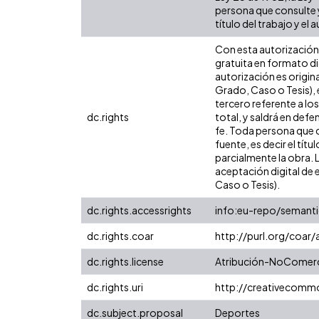
persona que consulte y
título del trabajo y el a
Con esta autorización 
gratuita en formato di
autorización es origina
Grado, Caso o Tesis), 
tercero referente a lo
dc.rights
total, y saldrá en def
fe. Toda persona que c
fuente, es decir el tít
parcialmente la obra. 
aceptación digital de 
Caso o Tesis).
dc.rights.accessrights
info:eu-repo/semant
dc.rights.coar
http://purl.org/coar
dc.rights.license
Atribución-NoComerci
dc.rights.uri
http://creativecomm
dc.subject.proposal
Deportes