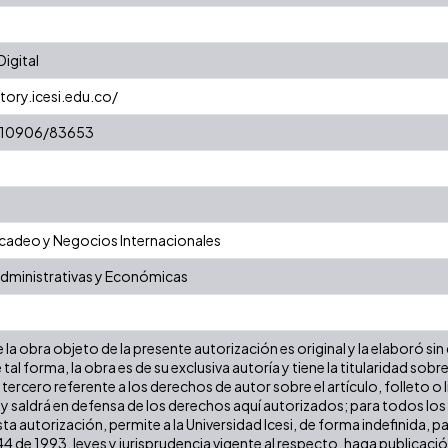
igital
tory.icesi.edu.co/
t/10906/83653
adeo y Negocios Internacionales
Administrativas y Económicas
la obra objeto de la presente autorización es original y la elaboró sin
 tal forma, la obra es de su exclusiva autoría y tiene la titularidad s
tercero referente a los derechos de autor sobre el artículo, folleto o 
 y saldrá en defensa de los derechos aquí autorizados; para todos los
ta autorización, permite a la Universidad Icesi, de forma indefinida, p
 44 de 1993, leyes y jurisprudencia vigente al respecto, haga publicaci