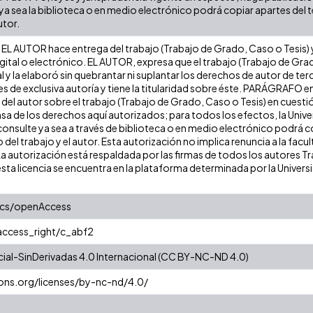
a sea la biblioteca o en medio electrónico podrá copiar apartes del te
utor.
EL AUTOR hace entrega del trabajo (Trabajo de Grado, Caso o Tesis) y 
gital o electrónico. EL AUTOR, expresa que el trabajo (Trabajo de Gra
l y la elaboró sin quebrantar ni suplantar los derechos de autor de terc
es de exclusiva autoría y tiene la titularidad sobre éste. PARÁGRAFO e
s del autor sobre el trabajo (Trabajo de Grado, Caso o Tesis) en cuest
ensa de los derechos aquí autorizados; para todos los efectos, la Uni
onsulte ya sea a través de biblioteca o en medio electrónico podrá c
ulo del trabajo y el autor. Esta autorización no implica renuncia a la fa
La autorización está respaldada por las firmas de todos los autores T
esta licencia se encuentra en la plataforma determinada por la Univer
ics/openAccess
/access_right/c_abf2
al-SinDerivadas 4.0 Internacional (CC BY-NC-ND 4.0)
ons.org/licenses/by-nc-nd/4.0/