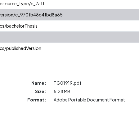
/resource_type/c_7a1f
r/version/c_970fb48d4fbd8a85
cs/bachelorThesis
cs/publishedVersion
Name:
TG01919.pdf
Size:
5.28 MB
Format:
Adobe Portable Document Format