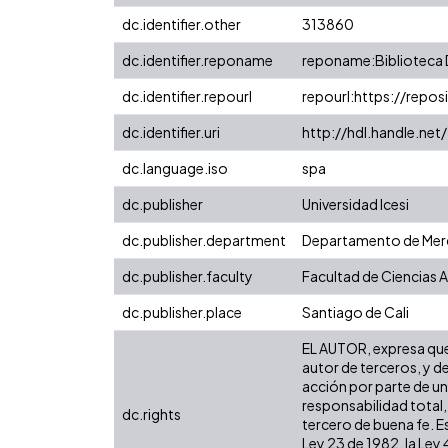
dc.identifier.other
313860
dc.identifier.reponame
reponame:Biblioteca D
dc.identifier.repourl
repourl:https://reposi
dc.identifier.uri
http://hdl.handle.ne
dc.language.iso
spa
dc.publisher
Universidad Icesi
dc.publisher.department
Departamento de Merc
dc.publisher.faculty
Facultad de Ciencias 
dc.publisher.place
Santiago de Cali
EL AUTOR, expresa que 
autor de terceros, y de
acción por parte de un 
responsabilidad total,
dc.rights
tercero de buena fe. Es
Ley 23 de 1982, la Ley