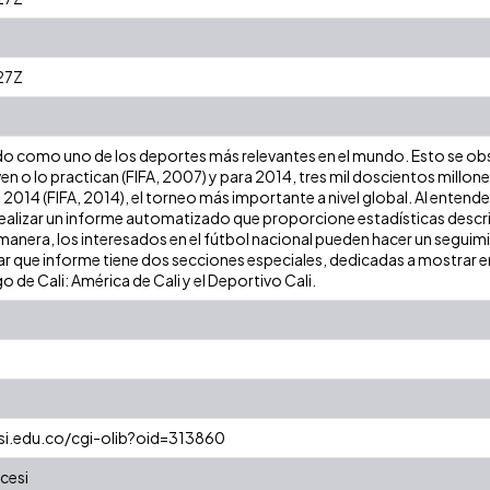
27Z
do como uno de los deportes más relevantes en el mundo. Esto se obse
en o lo practican (FIFA, 2007) y para 2014, tres mil doscientos millon
 2014 (FIFA, 2014), el torneo más importante a nivel global. Al entender
alizar un informe automatizado que proporcione estadísticas descript
nera, los interesados en el fútbol nacional pueden hacer un seguimie
ar que informe tiene dos secciones especiales, dedicadas a mostrar 
o de Cali: América de Cali y el Deportivo Cali.
esi.edu.co/cgi-olib?oid=313860
cesi