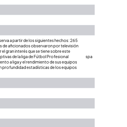
rva a partir de los siguientes hechos: 265
es de aficionados observaron por televisión
 el gran interés que se tiene sobre este
ivas de la liga de Fútbol Profesional
spa
nto a liga y el rendimiento de sus equipos
en profundidad estadísticas de los equipos