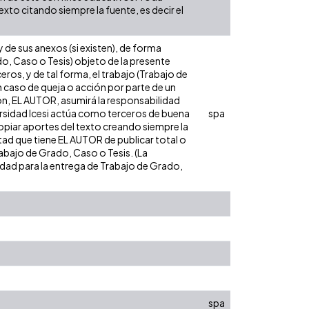
xto citando siempre la fuente, es decir el
de sus anexos (si existen), de forma
do, Caso o Tesis) objeto de la presente
eros, y de tal forma, el trabajo (Trabajo de
n caso de queja o acción por parte de un
ión, EL AUTOR, asumirá la responsabilidad
versidad Icesi actúa como terceros de buena
spa
opiar aportes del texto creando siempre la
cultad que tiene EL AUTOR de publicar total o
rabajo de Grado, Caso o Tesis. (La
sidad para la entrega de Trabajo de Grado,
spa