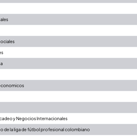
ales
ociales
es
na
 economicos
adeo y Negocios Internacionales
o de la liga de fútbol profesional colombiano