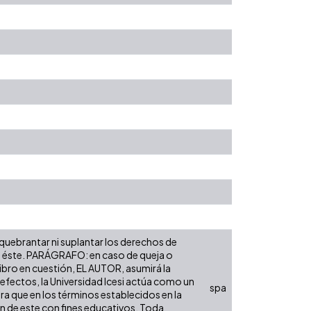
 quebrantar ni suplantar los derechos de
obre éste. PARÁGRAFO: en caso de queja o
libro en cuestión, EL AUTOR, asumirá la
 efectos, la Universidad Icesi actúa como un
spa
ara que en los términos establecidos en la
ón de este con fines educativos. Toda