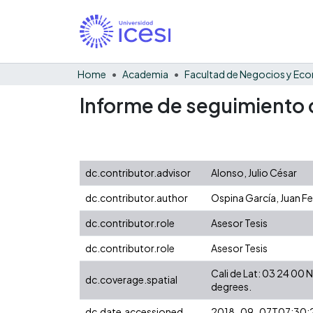
Home
Academia
Informe de seguimiento d
dc.contributor.advisor
Alonso, Julio César
dc.contributor.author
Ospina García, Juan Fe
dc.contributor.role
Asesor Tesis
dc.contributor.role
Asesor Tesis
Cali de Lat: 03 24 00
dc.coverage.spatial
degrees.
dc.date.accessioned
2018-09-07T07:30: