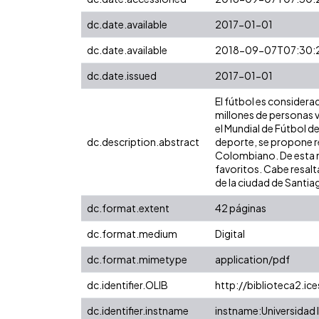
dc.date.available
2017-01-01
dc.date.available
2018-09-07T07:30:
dc.date.issued
2017-01-01
El fútbol es considera
millones de personas v
el Mundial de Fútbol de
dc.description.abstract
deporte, se propone re
Colombiano. De esta ma
favoritos. Cabe resalt
de la ciudad de Santiag
dc.format.extent
42 páginas
dc.format.medium
Digital
dc.format.mimetype
application/pdf
dc.identifier.OLIB
http://biblioteca2.ic
dc.identifier.instname
instname:Universidad I