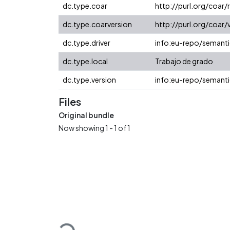
dc.type.coar
http://purl.org/coar
dc.type.coarversion
http://purl.org/coa
dc.type.driver
info:eu-repo/semanti
dc.type.local
Trabajo de grado
dc.type.version
info:eu-repo/semanti
Files
Original bundle
Now showing
1 - 1 of 1
Loading...