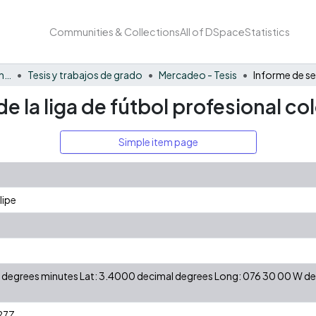
Communities & Collections
All of DSpace
Statistics
Facultad de Negocios y Economía
Tesis y trabajos de grado
Mercadeo - Tesis
e la liga de fútbol profesional c
Simple item page
lipe
 N degrees minutes Lat: 3.4000 decimal degrees Long: 076 30 00 W 
27Z