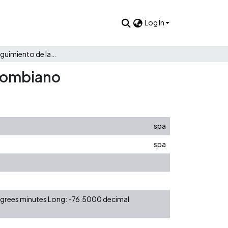
Log In
Informe de seguimiento de la liga de fútbol profesional colombiano
olombiano
spa
spa
degrees minutes Long: -76.5000 decimal