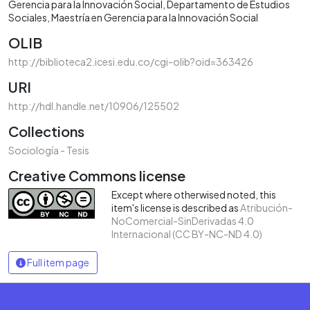
Gerencia para la Innovación Social
Departamento de Estudios
Sociales
Maestría en Gerencia para la Innovación Social
OLIB
http://biblioteca2.icesi.edu.co/cgi-olib?oid=363426
URI
http://hdl.handle.net/10906/125502
Collections
Sociología - Tesis
Creative Commons license
Except where otherwised noted, this
item's license is described as
Atribución-
NoComercial-SinDerivadas 4.0
Internacional (CC BY-NC-ND 4.0)
Full item page