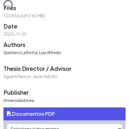
ding...
Files
T02834.pdf
(1.63 MB)
Date
2023-11-01
Authors
Quintero La Rotta, Luis Alfredo
Thesis Director / Advisor
Aguirre Ramos, Javier Adolfo
Publisher
Universidad Icesi
Documentos PDF