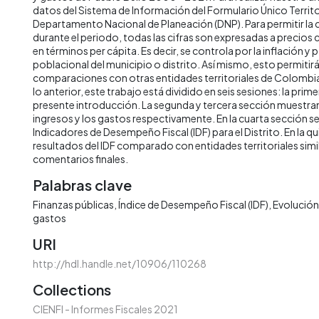
datos del Sistema de Información del Formulario Único Territor
Departamento Nacional de Planeación (DNP). Para permitir la
durante el periodo, todas las cifras son expresadas a precios
en términos per cápita. Es decir, se controla por la inflación y 
poblacional del municipio o distrito. Así mismo, esto permitirá 
comparaciones con otras entidades territoriales de Colombia 
lo anterior, este trabajo está dividido en seis sesiones: la prime
presente introducción. La segunda y tercera sección muestran 
ingresos y los gastos respectivamente. En la cuarta sección s
Indicadores de Desempeño Fiscal (IDF) para el Distrito. En la qu
resultados del IDF comparado con entidades territoriales simila
comentarios finales.
Palabras clave
Finanzas públicas
Índice de Desempeño Fiscal (IDF)
Evolución 
gastos
URI
http://hdl.handle.net/10906/110268
Collections
CIENFI - Informes Fiscales 2021