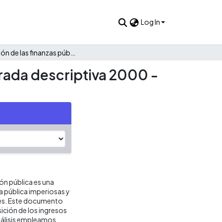
Log In
Evolución de las finanzas públicas de Pueblo Bello: Una mirada descriptiva 2000 - 2021
irada descriptiva 2000 -
ión pública es una
ca pública imperiosas y
res. Este documento
ición de los ingresos
análisis empleamos