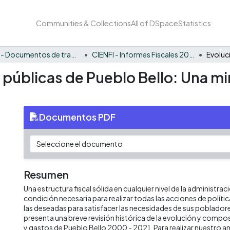
Communities & Collections
All of DSpace
Statistics
CIENFI - Documentos de trabajos, técnicos y de divulgación
CIENFI - Informes Fiscales 2021
s públicas de Pueblo Bello: Una m
Documentos PDF
Resumen
Una estructura fiscal sólida en cualquier nivel de la administrac
condición necesaria para realizar todas las acciones de políti
las deseadas para satisfacer las necesidades de sus poblado
presenta una breve revisión histórica de la evolución y compos
y gastos de Pueblo Bello 2000 - 2021. Para realizar nuestro 