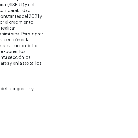
ial (SISFUT) y del
 comparabilidad
 constantes del 2021 y
por el crecimiento
realizar
similares. Para lograr
ra sección es la
la evolución de los
e exponen los
inta sección los
res y en la sexta, los
de los ingresos y