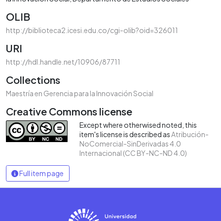
OLIB
http://biblioteca2.icesi.edu.co/cgi-olib?oid=326011
URI
http://hdl.handle.net/10906/87711
Collections
Maestría en Gerencia para la Innovación Social
Creative Commons license
Except where otherwised noted, this
item's license is described as
Atribución-
NoComercial-SinDerivadas 4.0
Internacional (CC BY-NC-ND 4.0)
Full item page