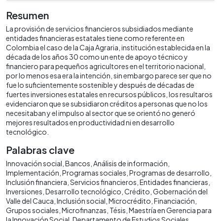
Resumen
La provisión de servicios financieros subsidiados mediante
entidades financieras estatales tiene como referente en
Colombia el caso de la Caja Agraria, institución establecida en la
década de los años 30 como un ente de apoyo técnico y
financiero para pequeños agricultores en el territorio nacional,
por lo menos esa era la intención, sin embargo parece ser que no
fue lo suficientemente sostenible y después de décadas de
fuertes inversiones estatales en recursos públicos, los resultaros
evidenciaron que se subsidiaron créditos a personas que no los
necesitaban y el impulso al sector que se orientó no generó
mejores resultados en productividad ni en desarrollo
tecnológico.
Palabras clave
Innovación social
Bancos
Análisis de información
Implementación
Programas sociales
Programas de desarrollo
Inclusión financiera
Servicios financieros
Entidades financieras
Inversiones
Desarrollo tecnológico
Crédito
Gobernación del
Valle del Cauca
Inclusión social
Microcrédito
Financiación
Grupos sociales
Microfinanzas
Tésis
Maestría en Gerencia para
la Innovación Social
Departamento de Estudios Sociales