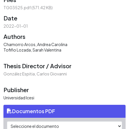
TG03525.pdf
(571.42 KB)
Date
2022-01-01
Authors
Chamorro Arcos, Andrea Carolina
Tofiño Lozada, Sarah Valentina
Thesis Director / Advisor
González Espitia, Carlos Giovanni
Publisher
Universidad Icesi
Documentos PDF