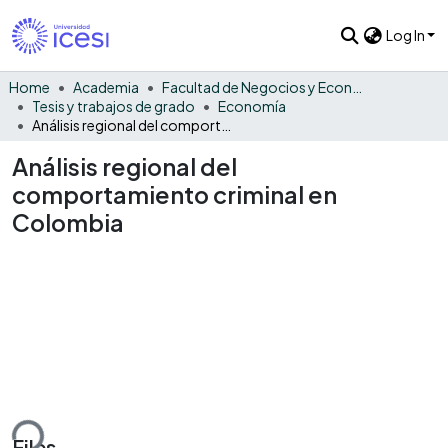
Log In
Home
Academia
Facultad de Negocios y Economía
Tesis y trabajos de grado
Economía
Análisis regional del comportamiento criminal en Colombia
Análisis regional del
comportamiento criminal en
Colombia
ding...
Files