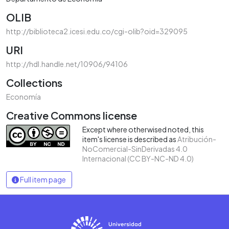
OLIB
http://biblioteca2.icesi.edu.co/cgi-olib?oid=329095
URI
http://hdl.handle.net/10906/94106
Collections
Economía
Creative Commons license
Except where otherwised noted, this
item's license is described as
Atribución-
NoComercial-SinDerivadas 4.0
Internacional (CC BY-NC-ND 4.0)
Full item page