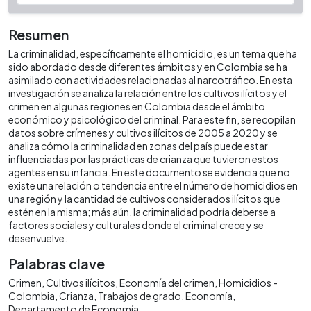
Resumen
La criminalidad, específicamente el homicidio, es un tema que ha
sido abordado desde diferentes ámbitos y en Colombia se ha
asimilado con actividades relacionadas al narcotráfico. En esta
investigación se analiza la relación entre los cultivos ilícitos y el
crimen en algunas regiones en Colombia desde el ámbito
económico y psicológico del criminal. Para este fin, se recopilan
datos sobre crímenes y cultivos ilícitos de 2005 a 2020 y se
analiza cómo la criminalidad en zonas del país puede estar
influenciadas por las prácticas de crianza que tuvieron estos
agentes en su infancia. En este documento se evidencia que no
existe una relación o tendencia entre el número de homicidios en
una región y la cantidad de cultivos considerados ilícitos que
estén en la misma; más aún, la criminalidad podría deberse a
factores sociales y culturales donde el criminal crece y se
desenvuelve.
Palabras clave
Crimen
Cultivos ilícitos
Economía del crimen
Homicidios -
Colombia
Crianza
Trabajos de grado
Economía
Departamento de Economía