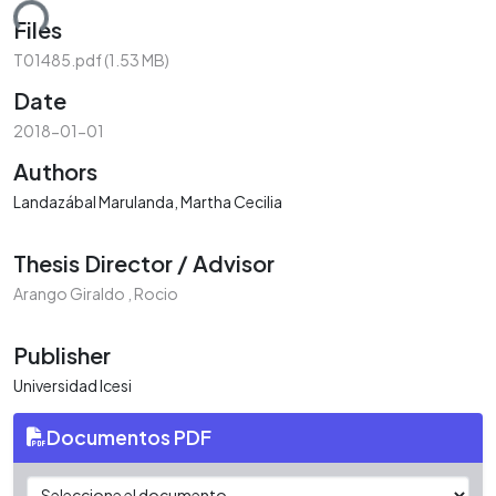
ding...
Files
T01485.pdf
(1.53 MB)
Date
2018-01-01
Authors
Landazábal Marulanda, Martha Cecilia
Thesis Director / Advisor
Arango Giraldo , Rocio
Publisher
Universidad Icesi
Documentos PDF