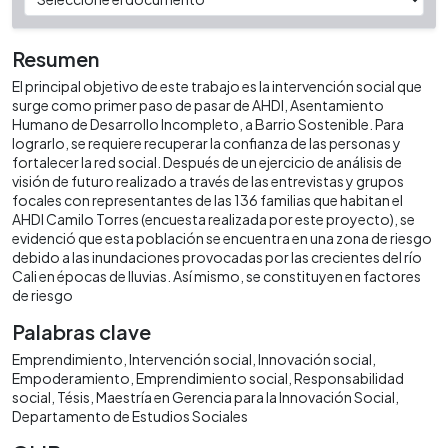
Resumen
El principal objetivo de este trabajo es la intervención social que
surge como primer paso de pasar de AHDI, Asentamiento
Humano de Desarrollo Incompleto, a Barrio Sostenible. Para
lograrlo, se requiere recuperar la confianza de las personas y
fortalecer la red social. Después de un ejercicio de análisis de
visión de futuro realizado a través de las entrevistas y grupos
focales con representantes de las 136 familias que habitan el
AHDI Camilo Torres (encuesta realizada por este proyecto), se
evidenció que esta población se encuentra en una zona de riesgo
debido a las inundaciones provocadas por las crecientes del río
Cali en épocas de lluvias. Así mismo, se constituyen en factores
de riesgo
Palabras clave
Emprendimiento
Intervención social
Innovación social
Empoderamiento
Emprendimiento social
Responsabilidad
social
Tésis
Maestría en Gerencia para la Innovación Social
Departamento de Estudios Sociales