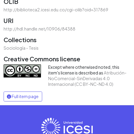
OLIB
http://biblioteca2.icesi.edu.co/cgi-olib?oid=317869
URI
http://hdl.handle.net/10906/84388
Collections
Sociología - Tesis
Creative Commons license
Except where otherwised noted, this
item's license is described as
Atribución-
NoComercial-SinDerivadas 4.0
Internacional (CC BY-NC-ND 4.0)
Full item page