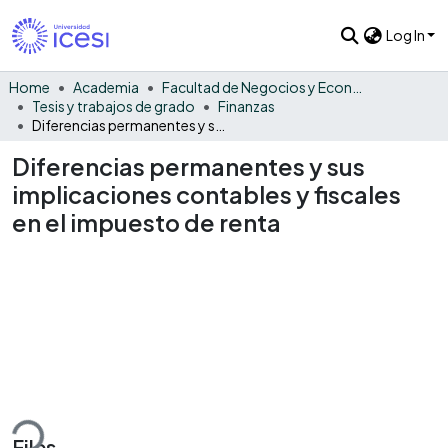
Log In
Home
Academia
Facultad de Negocios y Economía
Tesis y trabajos de grado
Finanzas
Diferencias permanentes y sus implicaciones contables y fiscales en el impuesto de renta
Diferencias permanentes y sus
implicaciones contables y fiscales
en el impuesto de renta
ding...
Files