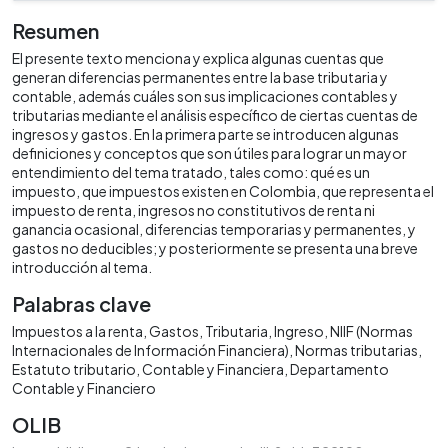
Resumen
El presente texto menciona y explica algunas cuentas que
generan diferencias permanentes entre la base tributaria y
contable, además cuáles son sus implicaciones contables y
tributarias mediante el análisis específico de ciertas cuentas de
ingresos y gastos. En la primera parte se introducen algunas
definiciones y conceptos que son útiles para lograr un mayor
entendimiento del tema tratado, tales como: qué es un
impuesto, que impuestos existen en Colombia, que representa el
impuesto de renta, ingresos no constitutivos de renta ni
ganancia ocasional, diferencias temporarias y permanentes, y
gastos no deducibles; y posteriormente se presenta una breve
introducción al tema.
Palabras clave
Impuestos a la renta
Gastos
Tributaria
Ingreso
NIIF (Normas
Internacionales de Información Financiera)
Normas tributarias
Estatuto tributario
Contable y Financiera
Departamento
Contable y Financiero
OLIB