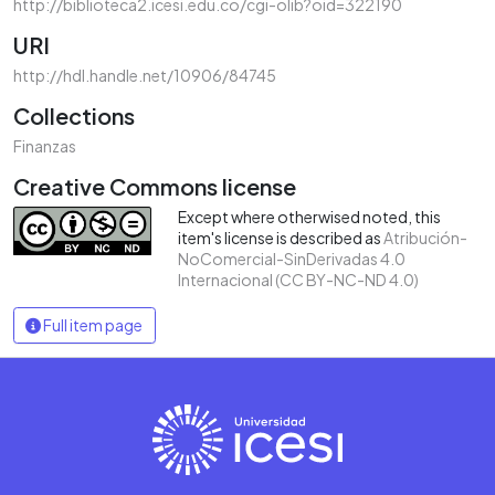
http://biblioteca2.icesi.edu.co/cgi-olib?oid=322190
URI
http://hdl.handle.net/10906/84745
Collections
Finanzas
Creative Commons license
Except where otherwised noted, this
item's license is described as
Atribución-
NoComercial-SinDerivadas 4.0
Internacional (CC BY-NC-ND 4.0)
Full item page