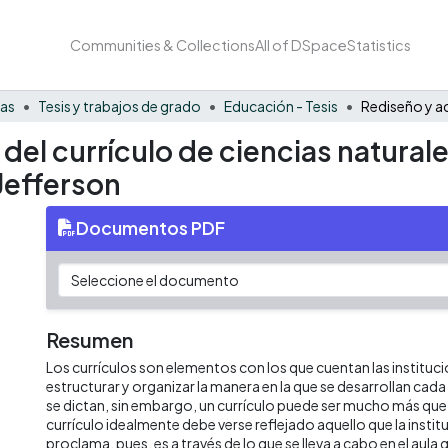
Communities & Collections
All of DSpace
Statistics
nas
Tesis y trabajos de grado
Educación - Tesis
del currículo de ciencias naturale
Jefferson
Documentos PDF
Resumen
Los currículos son elementos con los que cuentan las instituc
estructurar y organizar la manera en la que se desarrollan cad
se dictan, sin embargo, un currículo puede ser mucho más que
currículo idealmente debe verse reflejado aquello que la insti
proclama, pues, es a través de lo que se lleva a cabo en el aula