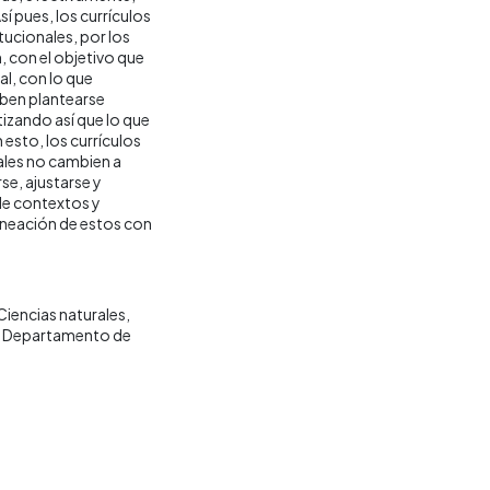
í pues, los currículos
ucionales, por los
 con el objetivo que
al, con lo que
deben plantearse
tizando así que lo que
esto, los currículos
ales no cambien a
rse, ajustarse y
 de contextos y
ineación de estos con
Ciencias naturales
Departamento de