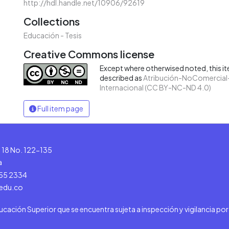
http://hdl.handle.net/10906/92619
Collections
Educación - Tesis
Creative Commons license
Except where otherwised noted, this ite
described as
Atribución-NoComercial-
Internacional (CC BY-NC-ND 4.0)
Full item page
le 18 No. 122-135
a
555 2334
.edu.co
ducación Superior que se encuentra sujeta a inspección y vigilancia po