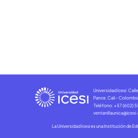
Universidad Icesi: Cal
Pance, Cali - Colombi
Teléfono: +57 (602) 
ventanillaunica@icesi
La Universidad Icesi es una Institución de E