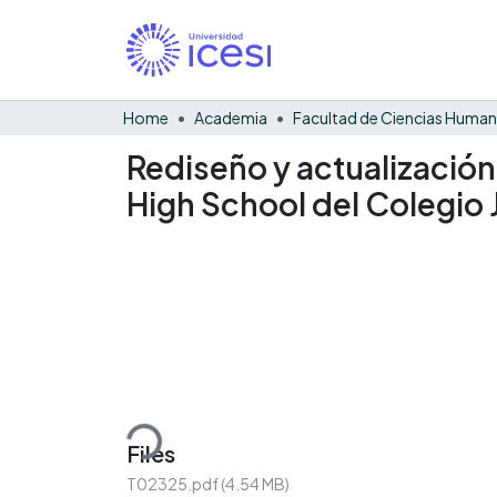
Home
Academia
Facultad de Ciencias Huma
Rediseño y actualización 
High School del Colegio 
Loading...
Files
T02325.pdf
(4.54 MB)