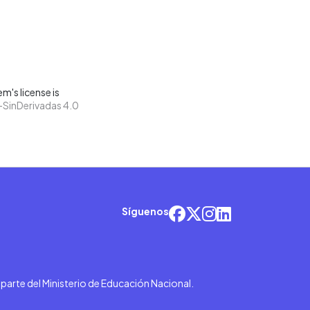
m's license is
SinDerivadas 4.0
Síguenos
r parte del Ministerio de Educación Nacional.