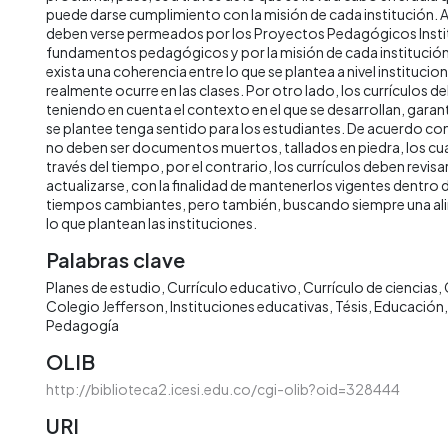
puede darse cumplimiento con la misión de cada institución. As
deben verse permeados por los Proyectos Pedagógicos Instit
fundamentos pedagógicos y por la misión de cada institución,
exista una coherencia entre lo que se plantea a nivel institucion
realmente ocurre en las clases. Por otro lado, los currículos 
teniendo en cuenta el contexto en el que se desarrollan, garan
se plantee tenga sentido para los estudiantes. De acuerdo con 
no deben ser documentos muertos, tallados en piedra, los cu
través del tiempo, por el contrario, los currículos deben revisa
actualizarse, con la finalidad de mantenerlos vigentes dentro
tiempos cambiantes, pero también, buscando siempre una al
lo que plantean las instituciones.
Palabras clave
Planes de estudio
Currículo educativo
Currículo de ciencias
Colegio Jefferson
Instituciones educativas
Tésis
Educación
Pedagogía
OLIB
http://biblioteca2.icesi.edu.co/cgi-olib?oid=328444
URI