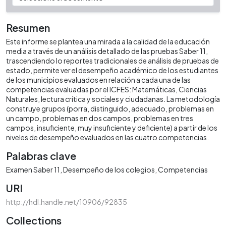
Resumen
Este informe se plantea una mirada a la calidad de la educación
media a través de un análisis detallado de las pruebas Saber 11,
trascendiendo lo reportes tradicionales de análisis de pruebas de
estado, permite ver el desempeño académico de los estudiantes
de los municipios evaluados en relación a cada una de las
competencias evaluadas por el ICFES: Matemáticas, Ciencias
Naturales, lectura crítica y sociales y ciudadanas. La metodología
construye grupos (porra, distinguido, adecuado, problemas en
un campo, problemas en dos campos, problemas en tres
campos, insuficiente, muy insuficiente y deficiente) a partir de los
niveles de desempeño evaluados en las cuatro competencias.
Palabras clave
Examen Saber 11
Desempeño de los colegios
Competencias
URI
http://hdl.handle.net/10906/92835
Collections