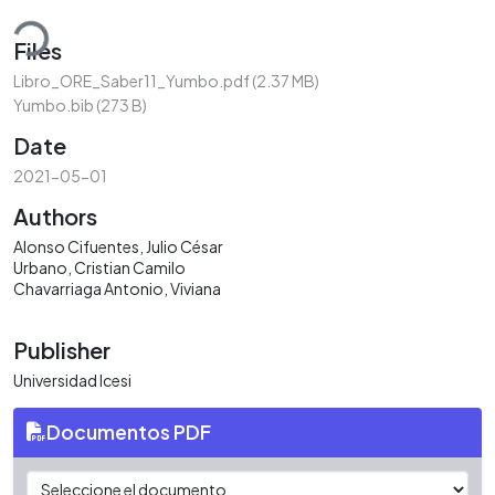
ding...
Files
Libro_ORE_Saber11_Yumbo.pdf
(2.37 MB)
Yumbo.bib
(273 B)
Date
2021-05-01
Authors
Alonso Cifuentes, Julio César
Urbano, Cristian Camilo
Chavarriaga Antonio, Viviana
Publisher
Universidad Icesi
Documentos PDF